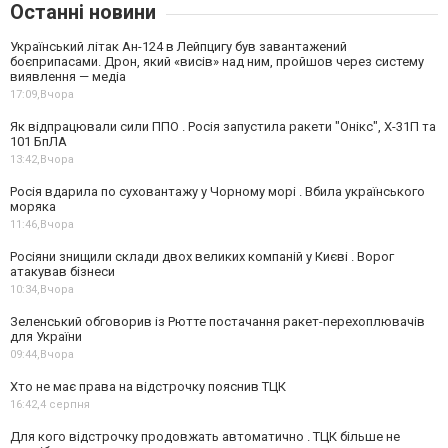
Останні новини
Український літак Ан-124 в Лейпцигу був завантажений
боєприпасами. Дрон, який «висів» над ним, пройшов через систему
виявлення — медіа
17:09,
Вчора
Як відпрацювали сили ППО . Росія запустила ракети "Онікс", Х-31П та
101 БпЛА
13:42,
Вчора
Росія вдарила по суховантажу у Чорному морі . Вбила українського
моряка
11:46,
Вчора
Росіяни знищили склади двох великих компаній у Києві . Ворог
атакував бізнеси
10:34,
Вчора
Зеленський обговорив із Рютте постачання ракет-перехоплювачів
для України
09:44,
Вчора
Хто не має права на відстрочку пояснив ТЦК
16:42,
4 серпня
Для кого відстрочку продовжать автоматично . ТЦК більше не