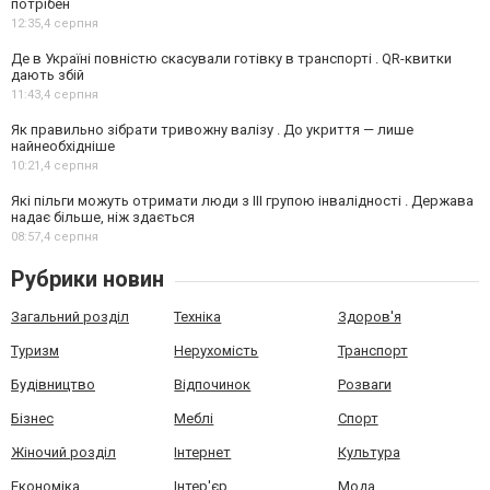
потрібен
12:35,
4 серпня
Де в Україні повністю скасували готівку в транспорті . QR-квитки
дають збій
11:43,
4 серпня
Як правильно зібрати тривожну валізу . До укриття — лише
найнеобхідніше
10:21,
4 серпня
Які пільги можуть отримати люди з III групою інвалідності . Держава
надає більше, ніж здається
08:57,
4 серпня
Рубрики новин
Загальний розділ
Техніка
Здоров'я
Туризм
Нерухомість
Транспорт
Будівництво
Відпочинок
Розваги
Бізнес
Меблі
Спорт
Жіночий розділ
Інтернет
Культура
Економіка
Інтер'єр
Мода