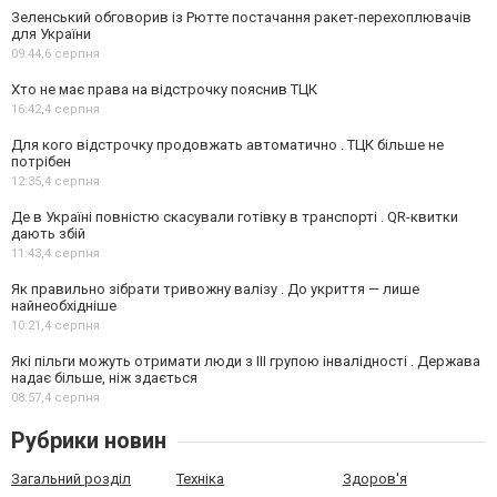
Зеленський обговорив із Рютте постачання ракет-перехоплювачів
для України
09:44,
6 серпня
Хто не має права на відстрочку пояснив ТЦК
16:42,
4 серпня
Для кого відстрочку продовжать автоматично . ТЦК більше не
потрібен
12:35,
4 серпня
Де в Україні повністю скасували готівку в транспорті . QR-квитки
дають збій
11:43,
4 серпня
Як правильно зібрати тривожну валізу . До укриття — лише
найнеобхідніше
10:21,
4 серпня
Які пільги можуть отримати люди з III групою інвалідності . Держава
надає більше, ніж здається
08:57,
4 серпня
Рубрики новин
Загальний розділ
Техніка
Здоров'я