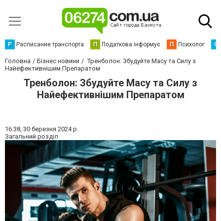
Р
Расписание транспорта
П
Податкова інформує
П
Психолог
С
Головна
Бізнес новини
Тренболон: Збудуйте Масу та Силу з
Найефективнішим Препаратом
Тренболон: Збудуйте Масу та Силу з
Найефективнішим Препаратом
16:38,
30 березня 2024 р.
Загальний розділ