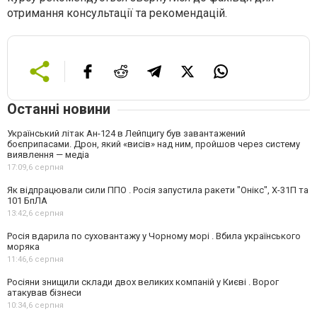
отримання консультації та рекомендацій.
Останні новини
Український літак Ан-124 в Лейпцигу був завантажений
боєприпасами. Дрон, який «висів» над ним, пройшов через систему
виявлення — медіа
17:09,
6 серпня
Як відпрацювали сили ППО . Росія запустила ракети "Онікс", Х-31П та
101 БпЛА
13:42,
6 серпня
Росія вдарила по суховантажу у Чорному морі . Вбила українського
моряка
11:46,
6 серпня
Росіяни знищили склади двох великих компаній у Києві . Ворог
атакував бізнеси
10:34,
6 серпня