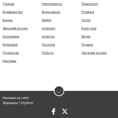
Туризм
Нерухомість
Транспорт
Будівництво
Відпочинок
Розваги
Бізнес
Меблі
Спорт
Жіночий розділ
Інтернет
Культура
Економіка
Інтер'єр
Мода
Кулінарія
Послуги
Родина
Подорожі
Робота
Дитячий розділ
Реклама
Реклама на сайті
Франшиза "CitySites"