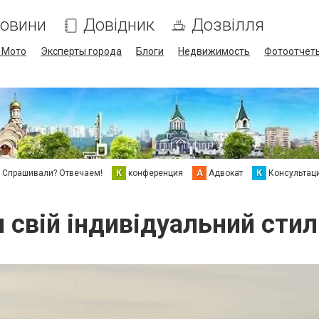
овини
Довідник
Дозвілля
/ Мото
Эксперты города
Блоги
Недвижимость
Фотоотчет
Спрашивали? Отвечаем!
К
конференция
А
Адвокат
К
Консультац
и свій індивідуальний стил