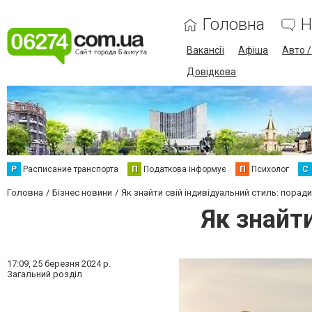
Головна
Н
Вакансії
Афіша
Авто 
Довідкова
Р
Расписание транспорта
П
Податкова інформує
П
Психолог
С
Головна
Бізнес новини
Як знайти свій індивідуальний стиль: поради
Як знайт
17:09,
25 березня 2024 р.
Загальний розділ