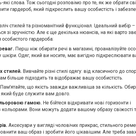
-які слова. Тож сьогодні розповімо про те, як же обрати св
рити гардероб, який підкреслить вашу особистість і забезп
ліч стилей та різноманітний функціонал. Ідеальний вибір –
ся зі зручністю. Але є ще декілька нюансів, на які варто зв
я особистого гардероба:
реваг.
Перш ніж обирати речі в магазині, проаналізуйте ос
у шкіри. Одяг, який ви носите, має вигідно підкреслювати в
х стилей.
Вивчайте різні стилі одягу: від класичного до спо
вам більше підходить та відображає вашу особистість.
Пам'ятайте, що якість завжди важливіша за кількість. Оби
, який буде служити вам довго.
ольоровою гамою.
Не бійтеся відкривати нові горизонти і
 кольорами. Вони можуть додати вашому образу свіжості 
ів.
Аксесуари у вигляді чоловічих прикрас, стильного реме
внити ваш образ і зробити його цікавішим. Але треба за