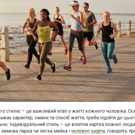
го стилю – це важливий етап у житті кожного чоловіка. Ос
ає характер, смаки та спосіб життя, треба підійти до цьог
но. Індивідуальний стиль – це візитна картка кожної люди
о зимова парка чи легка майка і
чоловічі шорти
, говорять пр