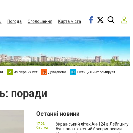
ы
Погода
Оголошення
Карта міста
ии
И
Из первых уст
Д
Довідкова
Ю
Юстиция информирует
ь: поради
Останні новини
17:09,
Український літак Ан-124 в Лейпцигу
Сьогодні
був завантажений боєприпасами.