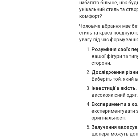
набагато більше, ніж будь
унікальний стиль та ство
комфорт?
Чоловіче вбрання має без
стиль та краса поєднують
увагу під час формуванн
Розуміння своїх пе
вашої фігури та тип
сторони.
Дослідження різни
Виберіть той, який 
Інвестиції в якість.
високоякісний одяг
Експерименти з к
експериментувати з
оригінальності.
Залучення аксесуар
шопера можуть допо