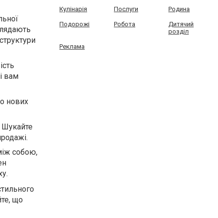
Кулінарія
Послуги
Родина
льної
Подорожі
Робота
Дитячий
лядають
розділ
 структури
Реклама
ість
кі вам
до нових
. Шукайте
продажі.
між собою,
ен
ху.
стильного
те, що