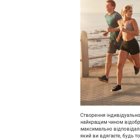
Створення індивідуально
найкращим чином відображ
максимально відповідаль
який ви вдягаєте, будь т