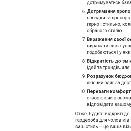
дотримуватись бала
Дотримання пропорц
посадки та пропорці
гарно і стильно, ко
обраного стилю.
Вираження своєї о
виражати свою уніка
подобаються і у яки
Відкритість до змі
ідей та трендів, ал
Розрахунок бюдже
якісний одяг за дос
Переваги комфорту
створюючи різноман
відповідати вашому 
Отже, будьте відкриті д
гардероба для чоловіків 
ваш стиль – це ваша візи