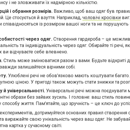
нсу і не зловживати їх надмірною кількістю.
ій і обрання розмірів.
Важливо, щоб ваш одяг був прави
й. Це стосується й взуття. Наприклад,
чоловічі кросівки
виг
ли співвідносяться із розміром вашої ноги та не порушують
собистості через одяг.
Створення гардероба – це можлив
льність та індивідуальність через одяг. Обирайте ті речі, я
х ви відчуваєте себе впевнено.
н.
Стиль може змінюватися разом з вами. Будьте відкриті 
е завжди залишайтеся вірними собі.
ту.
Улюблені речі не обов’язково мають коштувати багато
тупною ціною. У пригоді також можуть стати знижки та роз
 й універсальності.
Універсальні речі можна поєднувати 
ітні образи без зайвих зусиль. І головне: ваш стиль повин
способу життя. Пам'ятайте, що зручність – це ключ до успі
о експериментів, дотримуйтеся основних правил створення 
та виражайте свою унікальність через ваш одяг. Не забувай
тна картка у сучасному світі.