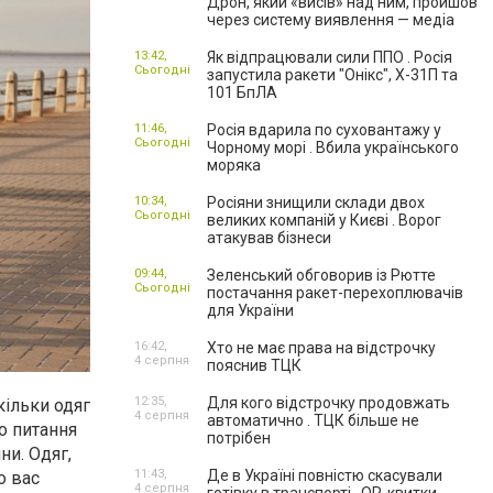
Дрон, який «висів» над ним, пройшов
через систему виявлення — медіа
13:42,
Як відпрацювали сили ППО . Росія
Сьогодні
запустила ракети "Онікс", Х-31П та
101 БпЛА
11:46,
Росія вдарила по суховантажу у
Сьогодні
Чорному морі . Вбила українського
моряка
10:34,
Росіяни знищили склади двох
Сьогодні
великих компаній у Києві . Ворог
атакував бізнеси
09:44,
Зеленський обговорив із Рютте
Сьогодні
постачання ракет-перехоплювачів
для України
16:42,
Хто не має права на відстрочку
4 серпня
пояснив ТЦК
12:35,
Для кого відстрочку продовжать
кільки одяг
4 серпня
автоматично . ТЦК більше не
о питання
потрібен
ни. Одяг,
11:43,
Де в Україні повністю скасували
о вас
4 серпня