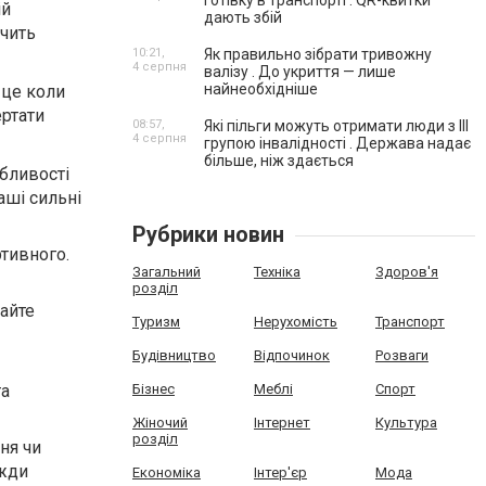
готівку в транспорті . QR-квитки
ій
дають збій
ечить
10:21,
Як правильно зібрати тривожну
4 серпня
валізу . До укриття — лише
найнеобхідніше
 це коли
ертати
08:57,
Які пільги можуть отримати люди з III
4 серпня
групою інвалідності . Держава надає
більше, ніж здається
обливості
аші сильні
Рубрики новин
ртивного.
Загальний
Техніка
Здоров'я
розділ
райте
Туризм
Нерухомість
Транспорт
Будівництво
Відпочинок
Розваги
Бізнес
Меблі
Спорт
та
Жіночий
Інтернет
Культура
розділ
ня чи
вжди
Економіка
Інтер'єр
Мода