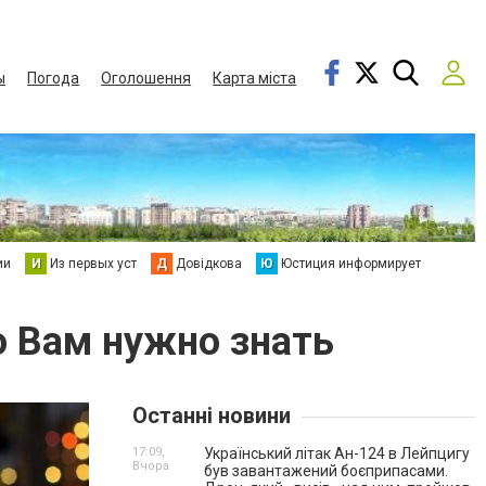
ы
Погода
Оголошення
Карта міста
ии
И
Из первых уст
Д
Довідкова
Ю
Юстиция информирует
то Вам нужно знать
Останні новини
17:09,
Український літак Ан-124 в Лейпцигу
Вчора
був завантажений боєприпасами.