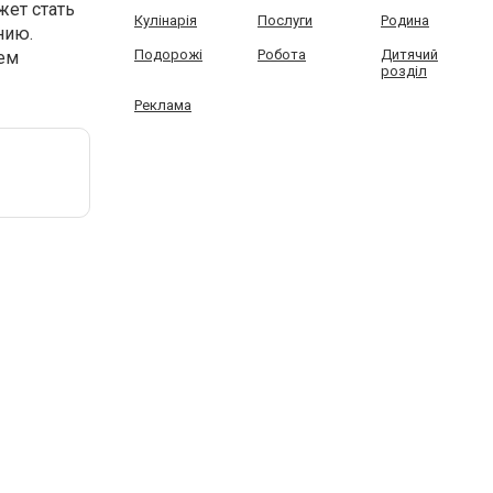
ет стать
Кулінарія
Послуги
Родина
нию.
Подорожі
Робота
Дитячий
шем
розділ
Реклама