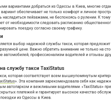
ми вариантами добраться из Одессы в Киев, многие отда
т вариант обеспечивает не только комфорт и личное простр
ь насладиться пейзажами, не беспокоясь о рулении. К тому
ляет от необходимости следовать расписанию общественно
анировать поездку согласно своему графику.
си
яется выбор надежной службы такси, которая предложит
разумной цене. Важно обратить внимание не только на ст
ние автомобилей, профессионализм водителей и отзывы др
на службу такси TaxiStatus
акси, которая соответствует всем вышеупомянутым критер
axiStatus
». Эта компания зарекомендовала себя как надеж
ым автопарком и вежливыми водителями. «TaxiStatus» пр
скрытых платежей и гарантирует высокое качество обслуж
поездки из Одессы в Киев.