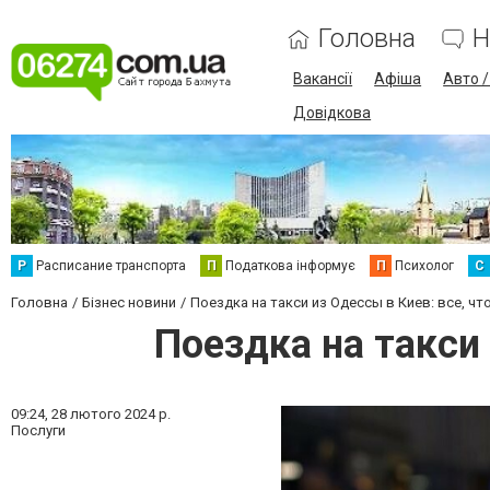
Головна
Н
Вакансії
Афіша
Авто 
Довідкова
Р
Расписание транспорта
П
Податкова інформує
П
Психолог
С
Головна
Бізнес новини
Поездка на такси из Одессы в Киев: все, чт
Поездка на такси 
09:24,
28 лютого 2024 р.
Послуги