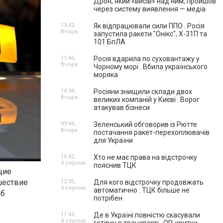
Дрон, який «висів» над ним, пройшов
через систему виявлення — медіа
13:42,
Як відпрацювали сили ППО . Росія
Вчора
запустила ракети "Онікс", Х-31П та
101 БпЛА
11:46,
Росія вдарила по суховантажу у
Вчора
Чорному морі . Вбила українського
моряка
10:34,
Росіяни знищили склади двох
Вчора
великих компаній у Києві . Ворог
атакував бізнеси
09:44,
Зеленський обговорив із Рютте
Вчора
постачання ракет-перехоплювачів
для України
16:42,
Хто не має права на відстрочку
4 серпня
пояснив ТЦК
щие
шествие
12:35,
Для кого відстрочку продовжать
4 серпня
автоматично . ТЦК більше не
об
потрібен
11:43,
Де в Україні повністю скасували
4 серпня