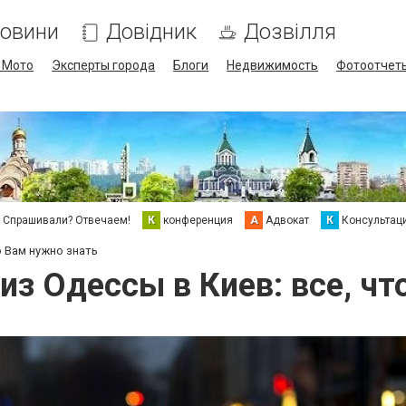
овини
Довідник
Дозвілля
/ Мото
Эксперты города
Блоги
Недвижимость
Фотоотчет
Спрашивали? Отвечаем!
К
конференция
А
Адвокат
К
Консультац
о Вам нужно знать
из Одессы в Киев: все, ч