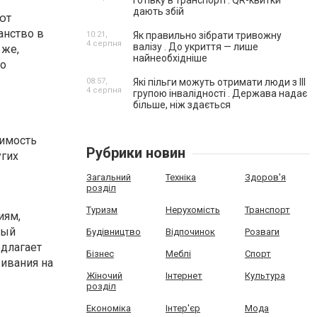
готівку в транспорті . QR-квитки
дають збій
ют
анство в
10:21,
Як правильно зібрати тривожну
4 серпня
валізу . До укриття — лише
 же,
найнеобхідніше
го
08:57,
Які пільги можуть отримати люди з III
4 серпня
групою інвалідності . Держава надає
більше, ніж здається
оимость
Рубрики новин
угих
Загальний
Техніка
Здоров'я
розділ
Туризм
Нерухомість
Транспорт
иям,
ный
Будівництво
Відпочинок
Розваги
едлагает
Бізнес
Меблі
Спорт
ивания на
Жіночий
Інтернет
Культура
розділ
Економіка
Інтер'єр
Мода