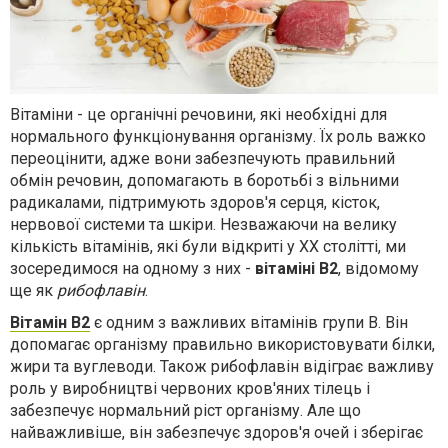
Вітаміни - це органічні речовини, які необхідні для
нормального функціонування організму. Їх роль важко
переоцінити, адже вони забезпечують правильний
обмін речовин, допомагають в боротьбі з вільними
радикалами, підтримують здоров'я серця, кісток,
нервової системи та шкіри. Незважаючи на велику
кількість вітамінів, які були відкриті у XX столітті, ми
зосередимося на одному з них -
вітаміні В2
, відомому
ще як
рибофлавін
.
Вітамін В2
є одним з важливих вітамінів групи В. Він
допомагає організму правильно використовувати білки,
жири та вуглеводи. Також рибофлавін відіграє важливу
роль у виробництві червоних кров'яних тілець і
забезпечує нормальний ріст організму. Але що
найважливіше, він забезпечує здоров'я очей і зберігає