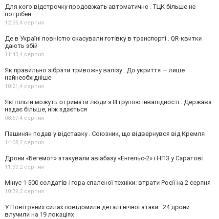
Для кого відстрочку продовжать автоматично . ТЦК більше не
потрібен
12:35,
4 серпня
Де в Україні повністю скасували готівку в транспорті . QR-квитки
дають збій
11:43,
4 серпня
Як правильно зібрати тривожну валізу . До укриття — лише
найнеобхідніше
10:21,
4 серпня
Які пільги можуть отримати люди з III групою інвалідності . Держава
надає більше, ніж здається
08:57,
4 серпня
Пашинян подав у відставку . Союзник, що відвернувся від Кремля
14:08,
2 серпня
Дрони «Бегемот» атакували авіабазу «Енгельс-2» і НПЗ у Саратові
11:39,
2 серпня
Мінус 1 500 солдатів і гора спаленої техніки: втрати Росії на 2 серпня
10:39,
2 серпня
У Повітряних силах повідомили деталі нічної атаки . 24 дрони
влучили на 19 локаціях