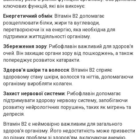
ключових функцій, які він виконує:
Енергетичний обмін
: Вітамін В2 допомагає
розщеплювати білки, жири та вуглеводи,
перетворюючи їх на енергію, яка необхідна для
підтримки життєдіяльності організму.
Збереження зору
: Рибофлавін важливий для здоров'я
очей. Він захищає органи зору від пошкоджень, а також
попереджує розвиток катаракти.
Здоров'я шкіри та волосся
: Вітамін В2 сприяє
здоровому стану шкіри, волосся та нігтів, допомагаючи
організму виробляти колаген.
Захист нервової системи
: Рибофлавін допомагає
підтримувати здорову нервову систему, запобігаючи
розвитку нейрологічних порушень, таких як мігрень та
депресія.
Вітамін В2 є неймовірно важливим для загального
здоров'я організму. Його недостатність може призвести
до різних проблем зі здоров'ям, включаючи анемію,