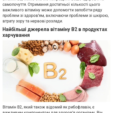
самопочуття. Отримання достатньої кількості цього
важливого вітаміну може допомогти запобігти ряду
проблем зі здоров'ям, включаючи проблеми зі шкірою,
втрату зору та нервові розлади.
Найбільші джерела вітаміну В2 в продуктах
харчування
Вітамін В2, який також відомий як рибофлавін, є
важливим компонентом для здоров'я організму. Він