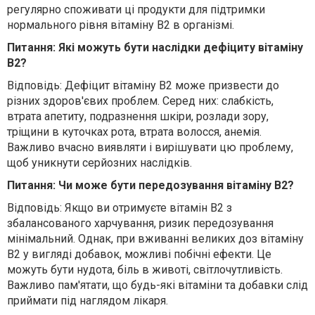
регулярно споживати ці продукти для підтримки
нормального рівня вітаміну В2 в організмі.
Питання: Які можуть бути наслідки дефіциту вітаміну
В2?
Відповідь: Дефіцит вітаміну В2 може призвести до
різних здоров'євих проблем. Серед них: слабкість,
втрата апетиту, подразнення шкіри, розлади зору,
тріщини в куточках рота, втрата волосся, анемія.
Важливо вчасно виявляти і вирішувати цю проблему,
щоб уникнути серйозних наслідків.
Питання: Чи може бути передозування вітаміну В2?
Відповідь: Якщо ви отримуєте вітамін В2 з
збалансованого харчування, ризик передозування
мінімальний. Однак, при вживанні великих доз вітаміну
В2 у вигляді добавок, можливі побічні ефекти. Це
можуть бути нудота, біль в животі, світлочутливість.
Важливо пам'ятати, що будь-які вітаміни та добавки слід
приймати під наглядом лікаря.