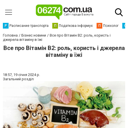
Р
Расписание транспорта
П
Податкова інформує
П
Психолог
С
Головна
Бізнес новини
Все про Вітамін В2: роль, користь і
джерела вітаміну в їжі
Все про Вітамін В2: роль, користь і джерела
вітаміну в їжі
18:57,
19 січня 2024 р.
Загальний розділ