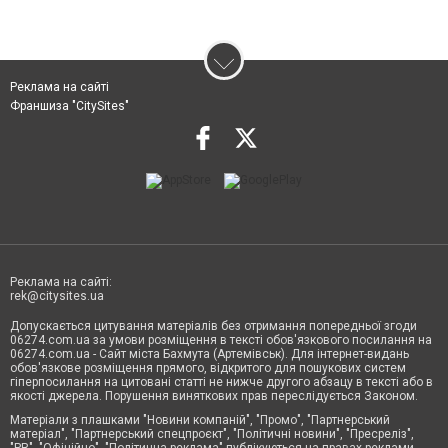
Реклама на сайті
Франшиза "CitySites"
Реклама на сайті:
rek@citysites.ua
Допускається цитування матеріалів без отримання попередньої згоди
06274.com.ua за умови розміщення в тексті обов'язкового посилання на
06274.com.ua - Сайт міста Бахмута (Артемівськ). Для інтернет-видань
обов'язкове розміщення прямого, відкритого для пошукових систем
гіперпосилання на цитовані статті не нижче другого абзацу в тексті або в
якості джерела. Порушення виняткових прав переслідується Законом.
Матеріали з плашками "Новини компаній", "Промо", "Партнерський
матеріал", "Партнерський спецпроєкт", "Політичні новини", "Пресреліз",