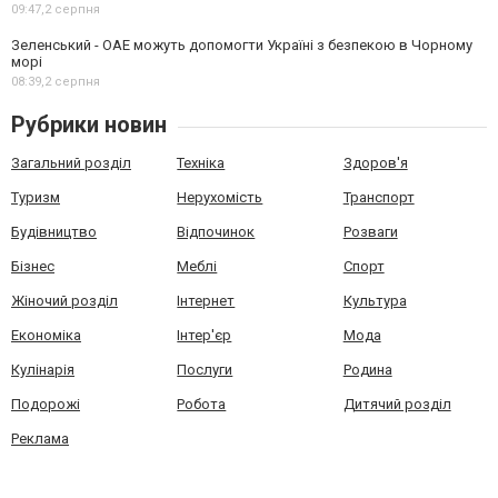
09:47,
2 серпня
Зеленський - ОАЕ можуть допомогти Україні з безпекою в Чорному
морі
08:39,
2 серпня
Рубрики новин
Загальний розділ
Техніка
Здоров'я
Туризм
Нерухомість
Транспорт
Будівництво
Відпочинок
Розваги
Бізнес
Меблі
Спорт
Жіночий розділ
Інтернет
Культура
Економіка
Інтер'єр
Мода
Кулінарія
Послуги
Родина
Подорожі
Робота
Дитячий розділ
Реклама