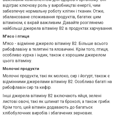
відіграє ключову роль у виробництві енергії, чим
забезпечує нормальну роботу клітин і тканин. Отже,
збалансоване споживання продуктів, багатих цим
вітаміном, є вкрай важливим. Давайте розглянемо
найбільші джерела вітаміну В2 в продуктах харчування.
М'ясо і птиця
М'ясо - відмінне джерело вітаміну В2. Більше всього
рибофлавіну в телятині та яловичині. Крім того, птиця,
особливо курка і індик, також є хорошим джерелом
цього вітаміну.
Молочні продукти
Молочні продукти, такі як молоко, сир і йогурт, також є
відмінними джерелами вітаміну В2. Особливо багаті на
рибофлавін сир та кефір.
Інші джерела вітаміну В2 включають яйця, зелені
листові овочі, такі як шпинат та броколі, а також гриби.
Крім того, цей вітамін додавають до багатьох
хлібобулочних виробів і збагачених зернових.