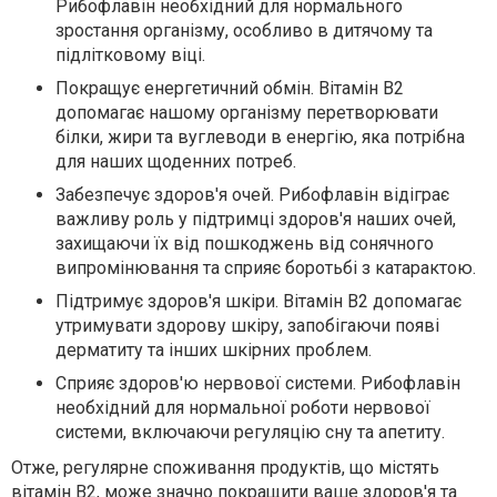
Рибофлавін необхідний для нормального
зростання організму, особливо в дитячому та
підлітковому віці.
Покращує енергетичний обмін. Вітамін В2
допомагає нашому організму перетворювати
білки, жири та вуглеводи в енергію, яка потрібна
для наших щоденних потреб.
Забезпечує здоров'я очей. Рибофлавін відіграє
важливу роль у підтримці здоров'я наших очей,
захищаючи їх від пошкоджень від сонячного
випромінювання та сприяє боротьбі з катарактою.
Підтримує здоров'я шкіри. Вітамін В2 допомагає
утримувати здорову шкіру, запобігаючи появі
дерматиту та інших шкірних проблем.
Сприяє здоров'ю нервової системи. Рибофлавін
необхідний для нормальної роботи нервової
системи, включаючи регуляцію сну та апетиту.
Отже, регулярне споживання продуктів, що містять
вітамін В2, може значно покращити ваше здоров'я та