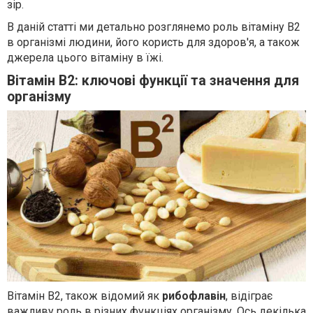
зір.
В даній статті ми детально розглянемо роль вітаміну В2
в організмі людини, його користь для здоров'я, а також
джерела цього вітаміну в їжі.
Вітамін В2: ключові функції та значення для
організму
Вітамін В2, також відомий як
рибофлавін
, відіграє
важливу роль в різних функціях організму. Ось декілька