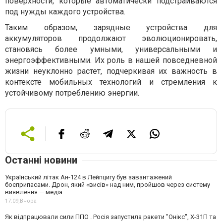
поверхности, которые автоматически подстраиваются
под нужды каждого устройства.
Таким образом, зарядные устройства для
аккумуляторов продолжают эволюционировать,
становясь более умными, универсальными и
энергоэффективными. Их роль в нашей повседневной
жизни неуклонно растет, подчеркивая их важность в
контексте мобильных технологий и стремления к
устойчивому потреблению энергии.
Останні новини
Український літак Ан-124 в Лейпцигу був завантажений
боєприпасами. Дрон, який «висів» над ним, пройшов через систему
виявлення — медіа
17:09,
Вчора
Як відпрацювали сили ППО . Росія запустила ракети "Онікс", Х-31П та