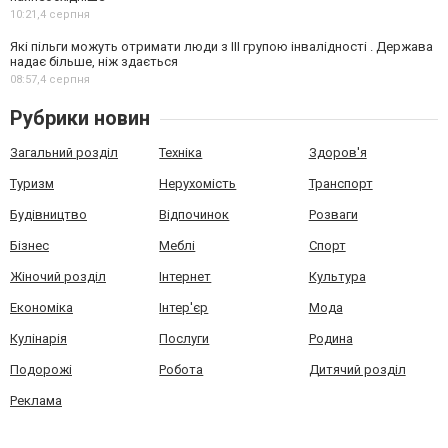
10:21,
4 серпня
Які пільги можуть отримати люди з III групою інвалідності . Держава
надає більше, ніж здається
08:57,
4 серпня
Рубрики новин
Загальний розділ
Техніка
Здоров'я
Туризм
Нерухомість
Транспорт
Будівництво
Відпочинок
Розваги
Бізнес
Меблі
Спорт
Жіночий розділ
Інтернет
Культура
Економіка
Інтер'єр
Мода
Кулінарія
Послуги
Родина
Подорожі
Робота
Дитячий розділ
Реклама