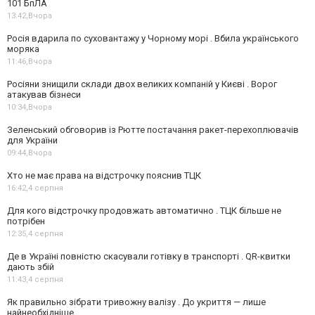
101 БпЛА
13:42,
Вчора
Росія вдарила по суховантажу у Чорному морі . Вбила українського
моряка
11:46,
Вчора
Росіяни знищили склади двох великих компаній у Києві . Ворог
атакував бізнеси
10:34,
Вчора
Зеленський обговорив із Рютте постачання ракет-перехоплювачів
для України
09:44,
Вчора
Хто не має права на відстрочку пояснив ТЦК
16:42,
4 серпня
Для кого відстрочку продовжать автоматично . ТЦК більше не
потрібен
12:35,
4 серпня
Де в Україні повністю скасували готівку в транспорті . QR-квитки
дають збій
11:43,
4 серпня
Як правильно зібрати тривожну валізу . До укриття — лише
найнеобхідніше