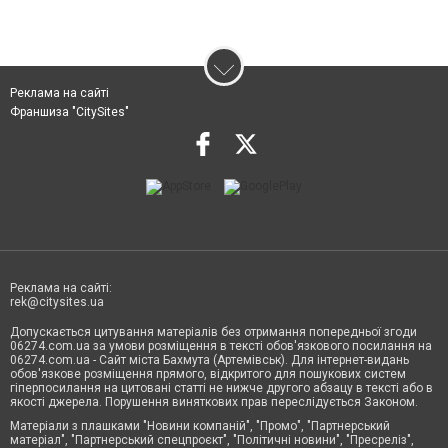
Реклама на сайті
Франшиза "CitySites"
Реклама на сайті:
rek@citysites.ua
Допускається цитування матеріалів без отримання попередньої згоди
06274.com.ua за умови розміщення в тексті обов'язкового посилання на
06274.com.ua - Сайт міста Бахмута (Артемівськ). Для інтернет-видань
обов'язкове розміщення прямого, відкритого для пошукових систем
гіперпосилання на цитовані статті не нижче другого абзацу в тексті або в
якості джерела. Порушення виняткових прав переслідується Законом.
Матеріали з плашками "Новини компаній", "Промо", "Партнерський
матеріал", "Партнерський спецпроєкт", "Політичні новини", "Пресреліз",