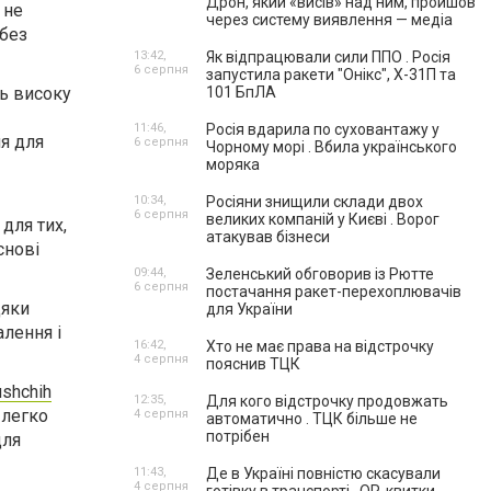
Дрон, який «висів» над ним, пройшов
 не
через систему виявлення — медіа
 без
13:42,
Як відпрацювали сили ППО . Росія
6 серпня
запустила ракети "Онікс", Х-31П та
ь високу
101 БпЛА
11:46,
Росія вдарила по суховантажу у
я для
6 серпня
Чорному морі . Вбила українського
моряка
10:34,
Росіяни знищили склади двох
6 серпня
великих компаній у Києві . Ворог
для тих,
атакував бізнеси
снові
09:44,
Зеленський обговорив із Рютте
6 серпня
постачання ракет-перехоплювачів
дяки
для України
алення і
16:42,
Хто не має права на відстрочку
4 серпня
пояснив ТЦК
ushchih
12:35,
Для кого відстрочку продовжать
 легко
4 серпня
автоматично . ТЦК більше не
потрібен
для
11:43,
Де в Україні повністю скасували
4 серпня