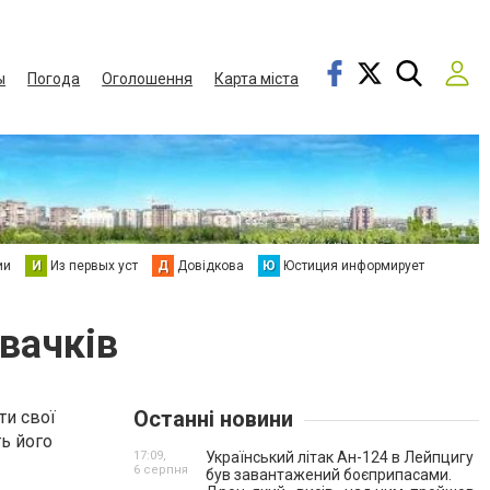
ы
Погода
Оголошення
Карта міста
ии
И
Из первых уст
Д
Довідкова
Ю
Юстиция информирует
вачків
Останні новини
ти свої
ть його
17:09,
Український літак Ан-124 в Лейпцигу
6 серпня
був завантажений боєприпасами.