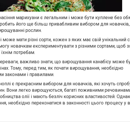
насіння марихуани є легальним і може бути куплене без о
е робить його ще більш привабливим вибором для новачків, 
вирощуванні рослин.
і може мати різні сорти, кожен з яких має свій унікальний с
змогу новачкам експериментувати з різними сортами, щоб зн
 їхнім потребам.
переваги, важливо знати, що вирощування канабісу може б
нах. Тому, перед тим, як почати вирощування, необхідно
и законами і правилами.
оноплі є прекрасним вибором для новачків, які хочуть спроб
ин. Вони легко вирощуються, багаті поживними речовинам
обництва олії і мають безліч корисних властивостей. Однак
ня, необхідно переконатися в законності цього процесу у 