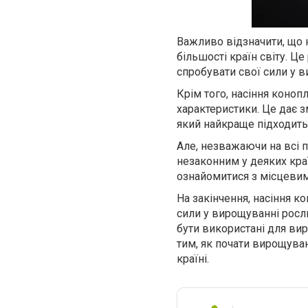
Важливо відзначити, що 
більшості країн світу. Ц
спробувати свої сили у 
Крім того, насіння конопл
характеристики. Це дає 
який найкраще підходить
Але, незважаючи на всі 
незаконним у деяких краї
ознайомитися з місцевим
На закінчення, насіння к
сили у вирощуванні росл
бути використані для вир
тим, як почати вирощуван
країні.