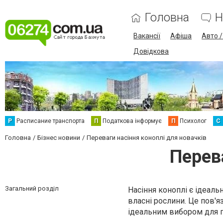
Головна
Н
Вакансії
Афіша
Авто 
Довідкова
Р
Расписание транспорта
П
Податкова інформує
П
Психолог
С
Головна
Бізнес новини
Переваги насіння коноплі для новачків
Перев
Загальний розділ
Насіння коноплі є ідеаль
власні рослини. Це пов'яз
ідеальним вибором для п