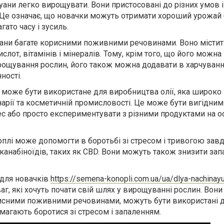
ани легко вирощувати. Вони пристосовані до різних умов і
 Це означає, що новачки можуть отримати хороший урожай
гато часу і зусиль.
уани багате корисними поживними речовинами. Воно містит
ислот, вітамінів і мінералів. Тому, крім того, що його можна
ощування рослин, його також можна додавати в харчуванн
ності.
і може бути використане для виробництва олії, яка широко
арії та косметичній промисловості. Це може бути вигідним 
нес або просто експериментувати з різними продуктами на о
оплі може допомогти в боротьбі зі стресом і тривогою зав
анабіноїдів, таких як CBD. Вони можуть також знизити зап
 для новачків
https://semena-konopli.com.ua/ua/dlya-nachinay
г, які хочуть почати свій шлях у вирощуванні рослин. Вони
рисними поживними речовинами, можуть бути використані 
магають боротися зі стресом і запаленням.