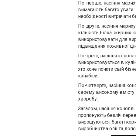
По-перше, насіння мариху
вимагають багато уваги.
необхідності витрачати ба
По-друге, насіння марих
кількість білка, жирних к
використовувати для вир
підвищення поживної цін
По-третє, насіння конопл
використовується в кулін
хто хоче почати свій біз
канабісу.
По-четверте, насіння кон
своєму високому вмісту к
хворобу.
Загалом, насіння коноплі
пропонують безліч перева
вирощуються, багаті ко
виробництва олії та допо