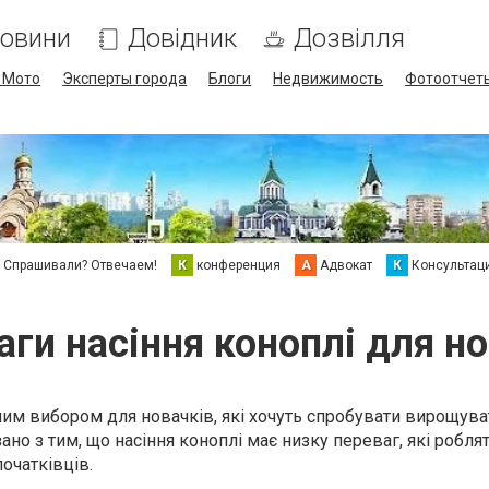
овини
Довідник
Дозвілля
/ Мото
Эксперты города
Блоги
Недвижимость
Фотоотчет
Спрашивали? Отвечаем!
К
конференция
А
Адвокат
К
Консультац
аги насіння коноплі для но
ним вибором для новачків, які хочуть спробувати вирощува
ано з тим, що насіння коноплі має низку переваг, які робля
очатківців.