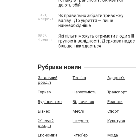
готівку в транспорті . QR-квитки
дають збій
10:21,
Як правильно зібрати тривожну
4 серпня
валізу . До укриття — лише
найнеобхідніше
08:57,
Які пільги можуть отримати люди з III
4 серпня
групою інвалідності . Держава надає
більше, ніж здається
Рубрики новин
Загальний
Техніка
Здоров'я
розділ
Туризм
Нерухомість
Транспорт
Будівництво
Відпочинок
Розваги
Бізнес
Меблі
Спорт
Жіночий
Інтернет
Культура
розділ
Економіка
Інтер'єр
Мода