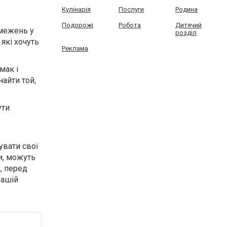
Кулінарія
Послуги
Родина
Подорожі
Робота
Дитячий
бмежень у
розділ
які хочуть
Реклама
мак і
айти той,
ути
увати свої
и, можуть
, перед
вашій