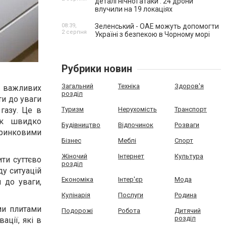
деталі нічної атаки . 24 дрони
влучили на 19 локаціях
08:39,
Зеленський - ОАЕ можуть допомогти
2 серпня
Україні з безпекою в Чорному морі
Рубрики новин
Загальний
Техніка
Здоров'я
і важливих
розділ
ти до уваги
газу. Це в
Туризм
Нерухомість
Транспорт
ак швидко
Будівництво
Відпочинок
Розваги
 ринковими
Бізнес
Меблі
Спорт
Жіночий
Інтернет
Культура
ити суттєво
розділ
ду ситуацій
Економіка
Інтер'єр
Мода
 до уваги,
Кулінарія
Послуги
Родина
ми плитами
Подорожі
Робота
Дитячий
розділ
ації, які в