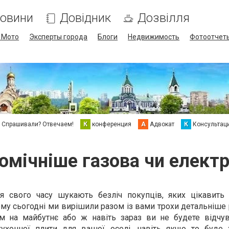
овини
Довідник
Дозвілля
/ Мото
Эксперты города
Блоги
Недвижимость
Фотоотчет
Спрашивали? Отвечаем!
К
конференция
А
Адвокат
К
Консультац
омічніше газова чи електр
ня свого часу шукають безліч покупців, яких цікавить
тому сьогодні ми вирішили разом із вами трохи детальніше
м на майбутнє або ж навіть зараз ви не будете відчув
ухонної плити для вашої оселі, навіть якщо то буд