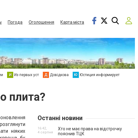
ы
Погода
Оголошення
Карта міста
ии
И
Из первых уст
Д
Довідкова
Ю
Юстиция информирует
о плита?
Останні новини
 оновлення
 розглянути
16:42,
Хто не має права на відстрочку
ати ніяких
4 серпня
пояснив ТЦК
е хороша
бу