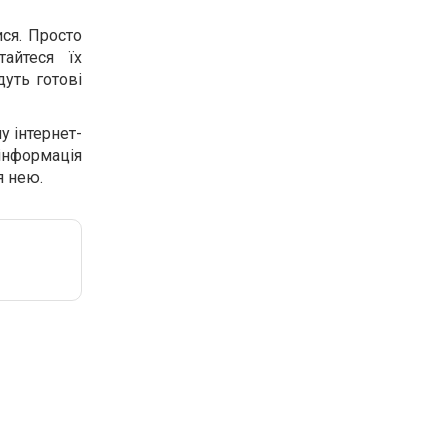
ися. Просто
айтеся їх
уть готові
у інтернет-
 інформація
я нею.