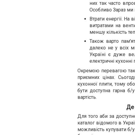
них так часто впр
Особливо Зараз ми 
Втрати енергії. На 
витратами на венти
меншу кількість теп
Також варто пам'ят
далеко не у всіх м
Україні є дуже ве
електричні кухонні 
Окремою перевагою таки
приємних цінах. Сьогод
кухонної плити, тому об
бути доступна гарна б/
вартість.
Де
Для того аби за доступн
каталог відомого в Укра
можливість купувати б/у 