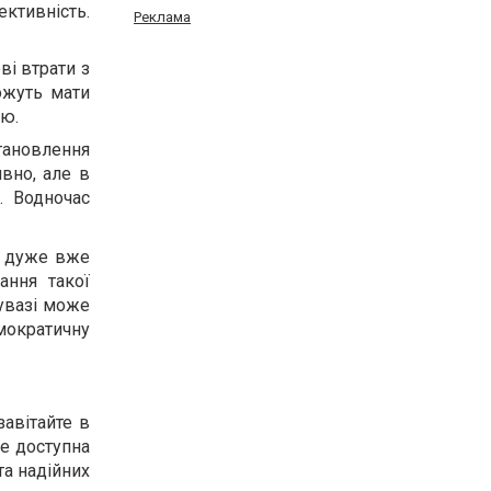
ктивність.
Реклама
ві втрати з
ожуть мати
ію.
тановлення
вно, але в
. Водночас
у дуже вже
ання такої
 увазі може
мократичну
завітайте в
де доступна
та надійних