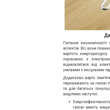
Де
Питання економічності
аспектів. Всі вони повин
вартість енергоресурсу
порівнянні з електро
відмовлятися від елек
умовами з місцевими та
Додатково варто пам'ята
переважають за газові п
та для багатьох покупці
виділимо наступні:
Енергоефективніст
газові мають вищий 