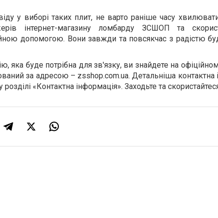
іду у виборі таких плит, не варто раніше часу хвилюват
ерів інтернет-магазину ломбарду ЗСШОП та скорист
йною допомогою. Вони завжди та повсякчас з радістю буд
, яка буде потрібна для зв'язку, ви знайдете на офіційном
ваний за адресою – zsshop.com.ua. Детальніша контактна
розділі «Контактна інформація». Заходьте та скористайтес