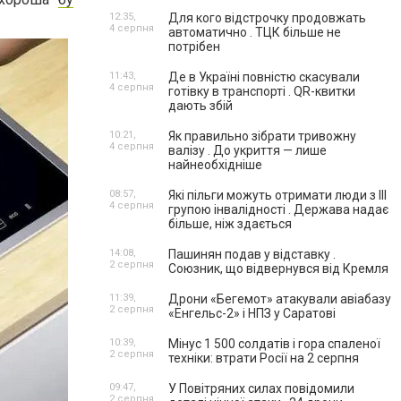
12:35,
Для кого відстрочку продовжать
4 серпня
автоматично . ТЦК більше не
потрібен
11:43,
Де в Україні повністю скасували
4 серпня
готівку в транспорті . QR-квитки
дають збій
10:21,
Як правильно зібрати тривожну
4 серпня
валізу . До укриття — лише
найнеобхідніше
08:57,
Які пільги можуть отримати люди з III
4 серпня
групою інвалідності . Держава надає
більше, ніж здається
14:08,
Пашинян подав у відставку .
2 серпня
Союзник, що відвернувся від Кремля
11:39,
Дрони «Бегемот» атакували авіабазу
2 серпня
«Енгельс-2» і НПЗ у Саратові
10:39,
Мінус 1 500 солдатів і гора спаленої
2 серпня
техніки: втрати Росії на 2 серпня
09:47,
У Повітряних силах повідомили
2 серпня