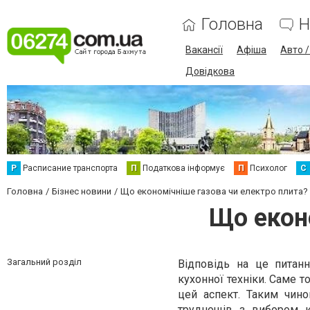
Головна
Н
Вакансії
Афіша
Авто 
Довідкова
Р
Расписание транспорта
П
Податкова інформує
П
Психолог
С
Головна
Бізнес новини
Що економічніше газова чи електро плита?
Що екон
Загальний розділ
Відповідь на це питан
кухонної техніки. Саме 
цей аспект. Таким чино
труднощів з вибором к