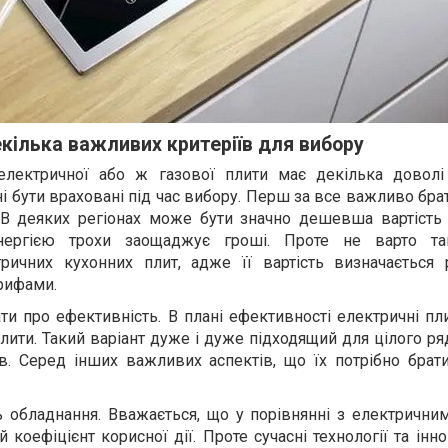
кілька важливих критеріїв для вибору
 електричної або ж газової плити має декілька довол
ні бути враховані під час вибору. Перш за все важливо бра
. В деяких регіонах може бути значно дешевша вартість 
енергією трохи заощаджує гроші. Проте не варто т
тричних кухонних плит, адже її вартість визначається
рифами.
ти про ефективність. В плані ефективності електричні пл
лити. Такий варіант дуже і дуже підходящий для цілого ря
в. Серед інших важливих аспектів, що їх потрібно брати
ь обладнання. Вважається, що у порівнянні з електрични
коефіцієнт корисної дії. Проте сучасні технології та іннов