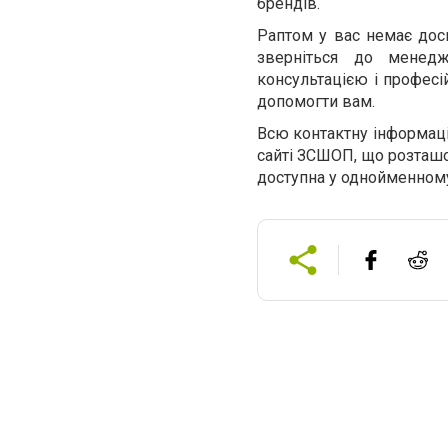
брендів.
Раптом у вас немає досв
зверніться до менедж
консультацією і професі
допомогти вам.
Всю контактну інформацію
сайті ЗСШОП, що розташо
доступна у однойменному 