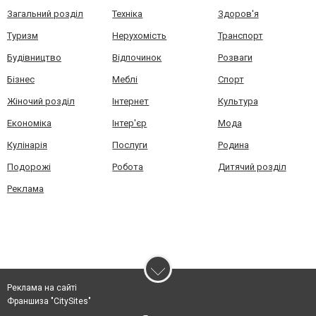
Загальний розділ
Техніка
Здоров'я
Туризм
Нерухомість
Транспорт
Будівництво
Відпочинок
Розваги
Бізнес
Меблі
Спорт
Жіночий розділ
Інтернет
Культура
Економіка
Інтер'єр
Мода
Кулінарія
Послуги
Родина
Подорожі
Робота
Дитячий розділ
Реклама
Реклама на сайті
Франшиза "CitySites"