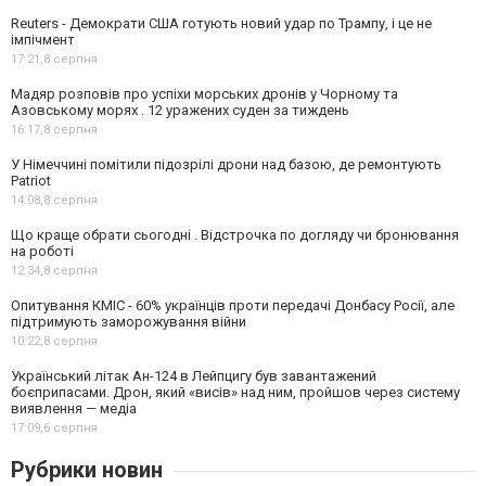
Reuters - Демократи США готують новий удар по Трампу, і це не
імпічмент
17:21,
8 серпня
Мадяр розповів про успіхи морських дронів у Чорному та
Азовському морях . 12 уражених суден за тиждень
16:17,
8 серпня
У Німеччині помітили підозрілі дрони над базою, де ремонтують
Patriot
14:08,
8 серпня
Що краще обрати сьогодні . Відстрочка по догляду чи бронювання
на роботі
12:34,
8 серпня
Опитування КМІС - 60% українців проти передачі Донбасу Росії, але
підтримують заморожування війни
10:22,
8 серпня
Український літак Ан-124 в Лейпцигу був завантажений
боєприпасами. Дрон, який «висів» над ним, пройшов через систему
виявлення — медіа
17:09,
6 серпня
Рубрики новин