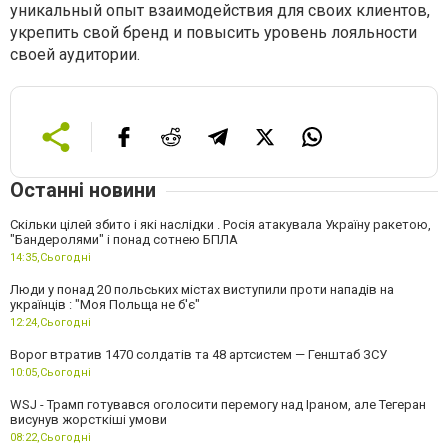
уникальный опыт взаимодействия для своих клиентов,
укрепить свой бренд и повысить уровень лояльности
своей аудитории.
Останні новини
Скільки цілей збито і які наслідки . Росія атакувала Україну ракетою,
"Бандеролями" і понад сотнею БПЛА
14:35,
Сьогодні
Люди у понад 20 польських містах виступили проти нападів на
українців : "Моя Польща не б'є"
12:24,
Сьогодні
Ворог втратив 1470 солдатів та 48 артсистем — Генштаб ЗСУ
10:05,
Сьогодні
WSJ - Трамп готувався оголосити перемогу над Іраном, але Тегеран
висунув жорсткіші умови
08:22,
Сьогодні