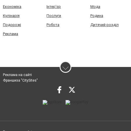
Економіка
Інтер'єр
Мода
Кулінарія
Послуги
Родина
Подорожі
Робота
Дитячий розділ
Реклама
Реклама на сайті
Франшиза "CitySites"