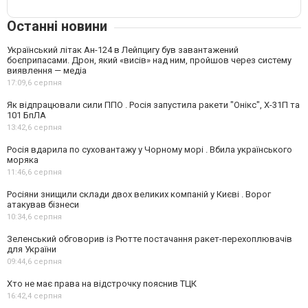
Останні новини
Український літак Ан-124 в Лейпцигу був завантажений
боєприпасами. Дрон, який «висів» над ним, пройшов через систему
виявлення — медіа
17:09,
6 серпня
Як відпрацювали сили ППО . Росія запустила ракети "Онікс", Х-31П та
101 БпЛА
13:42,
6 серпня
Росія вдарила по суховантажу у Чорному морі . Вбила українського
моряка
11:46,
6 серпня
Росіяни знищили склади двох великих компаній у Києві . Ворог
атакував бізнеси
10:34,
6 серпня
Зеленський обговорив із Рютте постачання ракет-перехоплювачів
для України
09:44,
6 серпня
Хто не має права на відстрочку пояснив ТЦК
16:42,
4 серпня