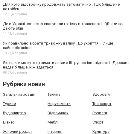
Для кого відстрочку продовжать автоматично . ТЦК більше не
потрібен
12:35,
4 серпня
Де в Україні повністю скасували готівку в транспорті . QR-квитки
дають збій
11:43,
4 серпня
Як правильно зібрати тривожну валізу . До укриття — лише
найнеобхідніше
10:21,
4 серпня
Які пільги можуть отримати люди з III групою інвалідності . Держава
надає більше, ніж здається
08:57,
4 серпня
Рубрики новин
Загальний розділ
Техніка
Здоров'я
Туризм
Нерухомість
Транспорт
Будівництво
Відпочинок
Розваги
Бізнес
Меблі
Спорт
Жіночий розділ
Інтернет
Культура