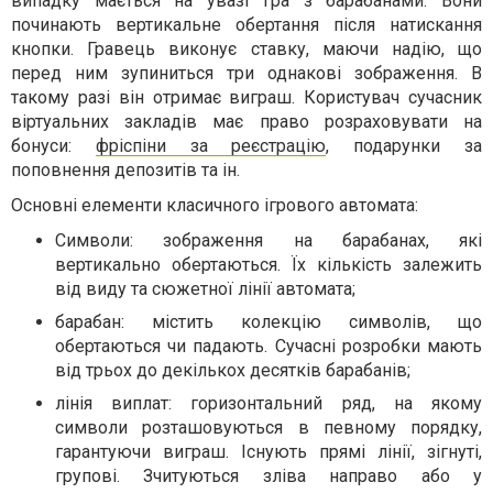
випадку мається на увазі гра з барабанами. Вони
починають вертикальне обертання після натискання
кнопки. Гравець виконує ставку, маючи надію, що
перед ним зупиниться три однакові зображення. В
такому разі він отримає виграш. Користувач сучасник
віртуальних закладів має право розраховувати на
бонуси:
фріспіни за реєстрацію
, подарунки за
поповнення депозитів та ін.
Основні елементи класичного ігрового автомата:
Символи: зображення на барабанах, які
вертикально обертаються. Їх кількість залежить
від виду та сюжетної лінії автомата;
барабан: містить колекцію символів, що
обертаються чи падають. Сучасні розробки мають
від трьох до декількох десятків барабанів;
лінія виплат: горизонтальний ряд, на якому
символи розташовуються в певному порядку,
гарантуючи виграш. Існують прямі лінії, зігнуті,
групові. Зчитуються зліва направо або у