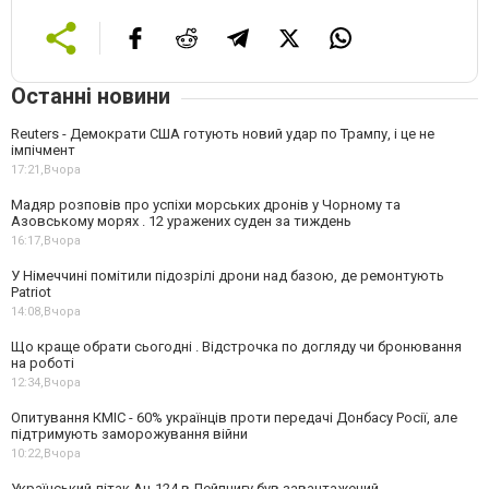
Останні новини
Reuters - Демократи США готують новий удар по Трампу, і це не
імпічмент
17:21,
Вчора
Мадяр розповів про успіхи морських дронів у Чорному та
Азовському морях . 12 уражених суден за тиждень
16:17,
Вчора
У Німеччині помітили підозрілі дрони над базою, де ремонтують
Patriot
14:08,
Вчора
Що краще обрати сьогодні . Відстрочка по догляду чи бронювання
на роботі
12:34,
Вчора
Опитування КМІС - 60% українців проти передачі Донбасу Росії, але
підтримують заморожування війни
10:22,
Вчора
Український літак Ан-124 в Лейпцигу був завантажений