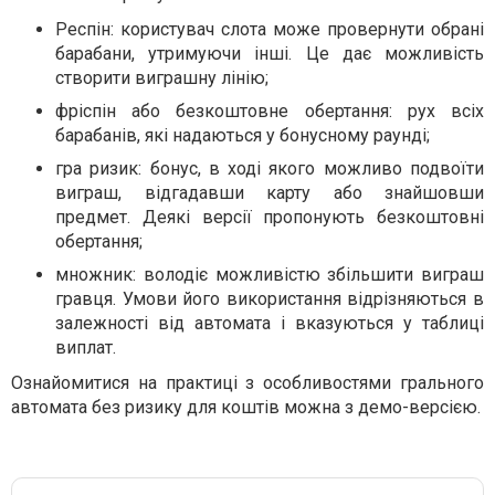
Респін: користувач слота може провернути обрані
барабани, утримуючи інші. Це дає можливість
створити виграшну лінію;
фріспін або безкоштовне обертання: рух всіх
барабанів, які надаються у бонусному раунді;
гра ризик: бонус, в ході якого можливо подвоїти
виграш, відгадавши карту або знайшовши
предмет. Деякі версії пропонують безкоштовні
обертання;
множник: володіє можливістю збільшити виграш
гравця. Умови його використання відрізняються в
залежності від автомата і вказуються у таблиці
виплат.
Ознайомитися на практиці з особливостями грального
автомата без ризику для коштів можна з демо-версією.