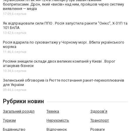
боєприпасами. Дрон, який «висів» над ним, пройшов через систему
виявлення — медіа
17:09,
6 серпня
Як відпрацювали сили ППО . Росія запустила ракети "Онікс", Х-31П та
101 БпЛА
13:42,
6 серпня
Росія вдарила по суховантажу у Чорному морі . Вбила українського
моряка
11:46,
6 серпня
Росіяни знищили склади двох великих компаній у Києві . Ворог
атакував бізнеси
10:34,
6 серпня
Зеленський обговорив із Рютте постачання ракет-перехоплювачів
для України
09:44,
6 серпня
Рубрики новин
Загальний розділ
Техніка
Здоров'я
Туризм
Нерухомість
Транспорт
Будівництво
Відпочинок
Розваги