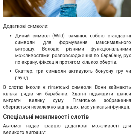
Додаткові символи:
Дикий символ (Wild): замінює собою стандартні
символи для формування максимального
виграшу. Володіє різними функціональними
можливостями: розповсюдження по барабану, рух
по екрану, фіксація протягом кількох обертів;
Скаттер: три символи активують бонусну гру чи
раунд.
В слотах інколи є гігантські символи. Вони займають
кілька рядів чи барабанів. Здатні підвищити шанси
виграти велику суму. Гігантське зображення
обертається незалежно від інших, має унікальні функції.
Спеціальні можливості слотів
Автомат надає гравцю додаткові можливості для
великого виграшу: