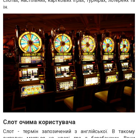
слотах, настільних, карткових іграх, турнірах, лотереях та
ін.
Слот очима користувача
Слот - термін запозичений з англійської. В такому