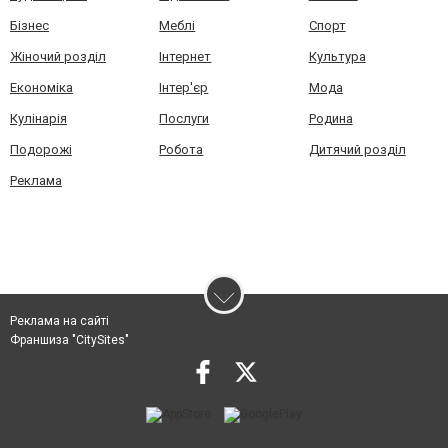
Бізнес
Меблі
Спорт
Жіночий розділ
Інтернет
Культура
Економіка
Інтер'єр
Мода
Кулінарія
Послуги
Родина
Подорожі
Робота
Дитячий розділ
Реклама
Реклама на сайті
Франшиза "CitySites"