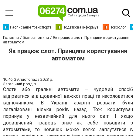
Р
Расписание транспорта
П
Податкова інформує
П
Психолог
С
Головна
Бізнес новини
Як працює слот. Принципи користування
автоматом
Як працює слот. Принципи користування
автоматом
10:46,
29 листопада 2023 р.
Загальний розділ
Слоти або гральні автомати – чудовий спосіб
відірватися від щоденної важкої праці та насолодитися
відпочинком. В Україні азартні розваги були
легалізовані кілька років назад. Тож користувач
поринув у незвичайний для нього світ. І якщо
досвідчений гравець знає як себе поводити з
автоматами, то новачок може легко заплутатися в