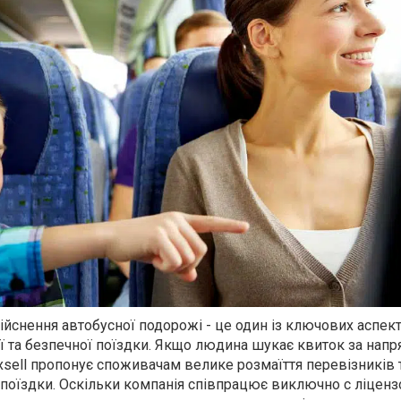
ійснення автобусної подорожі - це один із ключових аспект
 та безпечної поїздки. Якщо людина шукає квиток за нап
exsell пропонує споживачам велике розмаїття перевізників 
 поїздки. Оскільки компанія співпрацює виключно с ліцен