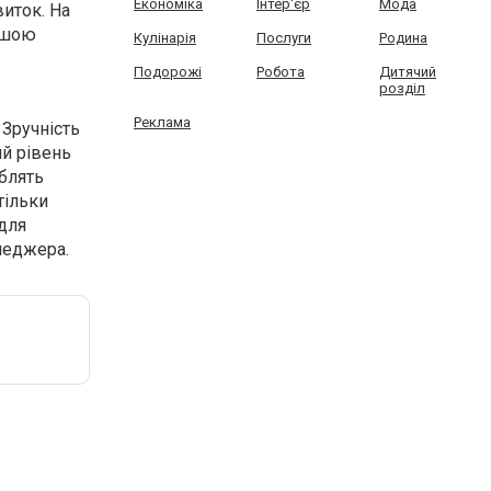
Економіка
Інтер'єр
Мода
виток. На
льшою
Кулінарія
Послуги
Родина
Подорожі
Робота
Дитячий
розділ
Реклама
Зручність
ий рівень
облять
тільки
адля
неджера.