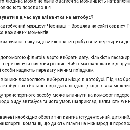
 то людина може не хвилюватися за можливість натраплян
неякісного перевезення.
вувати під час купівлі квитка на автобус?
а автобусний маршрут Чернівці – Вроцлав на сайті сервісу Pr
ька важливих моментів.
визначити точку відправлення та прибуття та перевірити до
а допомогою фільтрів варто вибрати дату, кількість пасажирі
ї переглянути наявний розпис. Вибір має залежати від зруч
і особи надають перевагу нічним поїздкам.
ревізники дозволяють вибирати місце в автобусі. Під час б
автобусі, яка більше підходить людині (якщо є така можлив
иду транспортного засобу може вплинути на комфорт подор
до виду автобуса та його умов (наприклад, наявність Wi-F
вачеві необхідно обрати тип квитка (студентський, дитячий
 транспортні компанії, що дають пільги на міжнародні переве