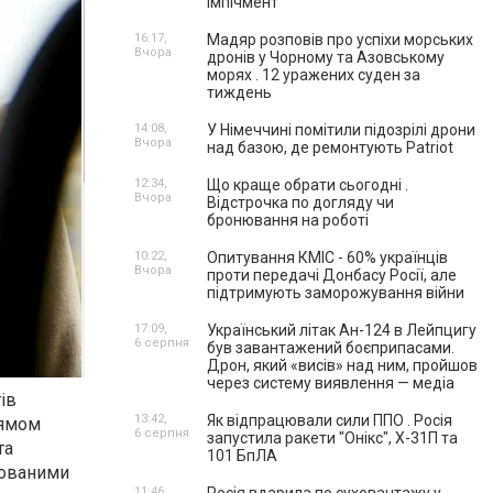
імпічмент
16:17,
Мадяр розповів про успіхи морських
Вчора
дронів у Чорному та Азовському
морях . 12 уражених суден за
тиждень
14:08,
У Німеччині помітили підозрілі дрони
Вчора
над базою, де ремонтують Patriot
12:34,
Що краще обрати сьогодні .
Вчора
Відстрочка по догляду чи
бронювання на роботі
10:22,
Опитування КМІС - 60% українців
Вчора
проти передачі Донбасу Росії, але
підтримують заморожування війни
17:09,
Український літак Ан-124 в Лейпцигу
6 серпня
був завантажений боєприпасами.
Дрон, який «висів» над ним, пройшов
через систему виявлення — медіа
ів
13:42,
Як відпрацювали сили ППО . Росія
рямом
6 серпня
запустила ракети "Онікс", Х-31П та
та
101 БпЛА
зованими
11:46,