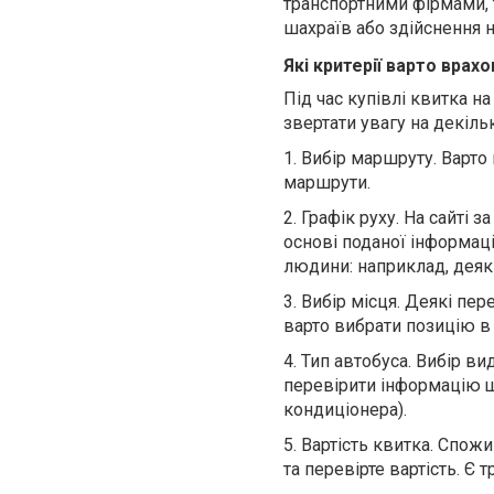
транспортними фірмами,
шахраїв або здійснення 
Які критерії варто врахо
Під час купівлі квитка н
звертати увагу на декіл
1.
Вибір маршруту. Варто 
маршрути.
2.
Графік руху. На сайті з
основі поданої інформаці
людини: наприклад, деяк
3.
Вибір місця. Деякі пе
варто вибрати позицію в 
4.
Тип автобуса. Вибір в
перевірити інформацію що
кондиціонера).
5.
Вартість квитка. Спожи
та перевірте вартість. Є