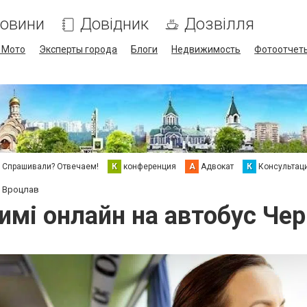
овини
Довідник
Дозвілля
/ Мото
Эксперты города
Блоги
Недвижимость
Фотоотчет
Спрашивали? Отвечаем!
К
конференция
А
Адвокат
К
Консультац
і Вроцлав
имі онлайн на автобус Чер