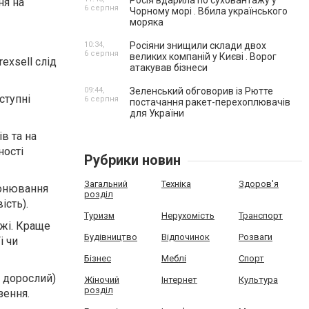
Росія вдарила по суховантажу у
ня на
6 серпня
Чорному морі . Вбила українського
моряка
10:34,
Росіяни знищили склади двох
6 серпня
великих компаній у Києві . Ворог
exsell слід
атакував бізнеси
09:44,
Зеленський обговорив із Рютте
ступні
6 серпня
постачання ракет-перехоплювачів
для України
в та на
ності
Рубрики новин
Загальний
Техніка
Здоров'я
ронювання
розділ
ість).
Туризм
Нерухомість
Транспорт
ожі. Краще
Будівництво
Відпочинок
Розваги
i чи
Бізнес
Меблі
Спорт
, дорослий)
Жіночий
Інтернет
Культура
розділ
зення.