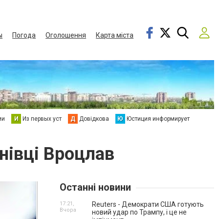
ы
Погода
Оголошення
Карта міста
ии
И
Из первых уст
Д
Довідкова
Ю
Юстиция информирует
нівці Вроцлав
Останні новини
17:21,
Reuters - Демократи США готують
Вчора
новий удар по Трампу, і це не