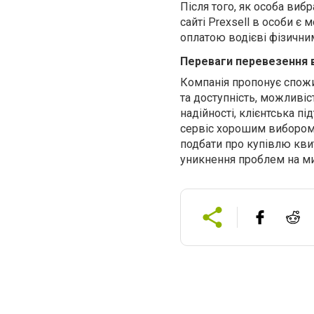
Після того, як особа виб
сайті Prexsell в особи 
оплатою водієві фізични
Переваги перевезення в
Компанія пропонує спожи
та доступність, можливіс
надійності, клієнтська п
сервіс хорошим вибором 
подбати про купівлю квит
уникнення проблем на ми