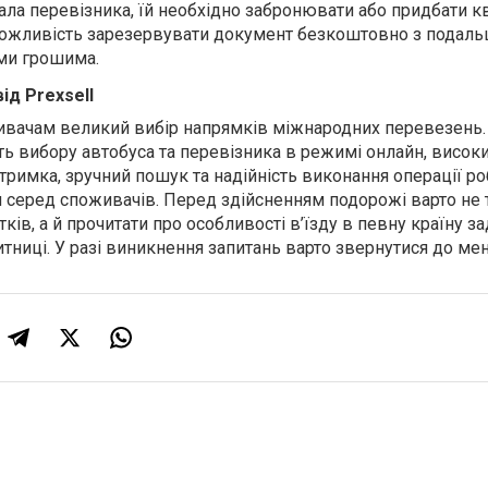
рала перевізника, їй необхідно забронювати або придбати к
є можливість зарезервувати документ безкоштовно з пода
ми грошима.
ід Prexsell
вачам великий вибір напрямків міжнародних перевезень. 
ть вибору автобуса та перевізника в режимі онлайн, висок
ідтримка, зручний пошук та надійність виконання операції р
серед споживачів. Перед здійсненням подорожі варто не 
ків, а й прочитати про особливості в’їзду в певну країну з
тниці. У разі виникнення запитань варто звернутися до ме