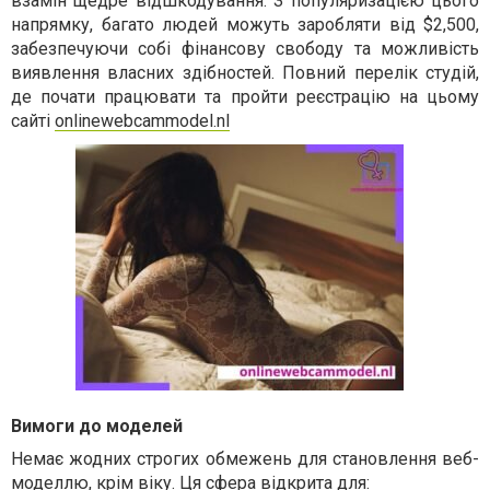
взамін щедре відшкодування. З популяризацією цього
напрямку, багато людей можуть заробляти від $2,500,
забезпечуючи собі фінансову свободу та можливість
виявлення власних здібностей. Повний перелік студій,
де почати працювати та пройти реєстрацію на цьому
сайті
onlinewebcammodel.nl
Вимоги до моделей
Немає жодних строгих обмежень для становлення веб-
моделлю, крім віку. Ця сфера відкрита для: