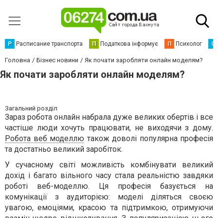
Р
Расписание транспорта
П
Податкова інформує
П
Психолог
С
Головна
Бізнес новини
Як почати заробляти онлайн моделям?
Як почати заробляти онлайн моделям?
Загальний розділ
Зараз робота онлайн набрала дуже великих обертів і все
частіше люди хочуть працювати, не виходячи з дому.
Робота веб моделлю
також доволі популярна професія
та достатньо великий заробіток.
У сучасному світі можливість комбінувати великий
дохід і багато вільного часу стала реальністю завдяки
роботі веб-моделлю. Ця професія базується на
комунікації з аудиторією: моделі діляться своєю
увагою, емоціями, красою та підтримкою, отримуючи