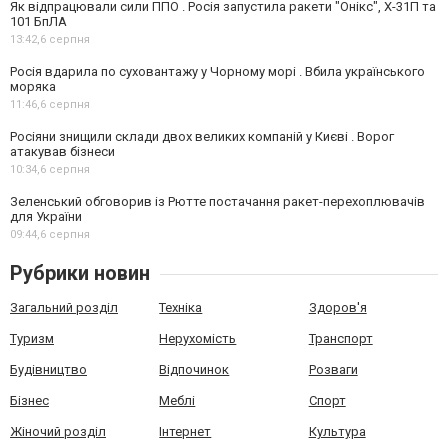
Як відпрацювали сили ППО . Росія запустила ракети "Онікс", Х-31П та
101 БпЛА
13:42,
6 серпня
Росія вдарила по суховантажу у Чорному морі . Вбила українського
моряка
11:46,
6 серпня
Росіяни знищили склади двох великих компаній у Києві . Ворог
атакував бізнеси
10:34,
6 серпня
Зеленський обговорив із Рютте постачання ракет-перехоплювачів
для України
09:44,
6 серпня
Рубрики новин
Загальний розділ
Техніка
Здоров'я
Туризм
Нерухомість
Транспорт
Будівництво
Відпочинок
Розваги
Бізнес
Меблі
Спорт
Жіночий розділ
Інтернет
Культура