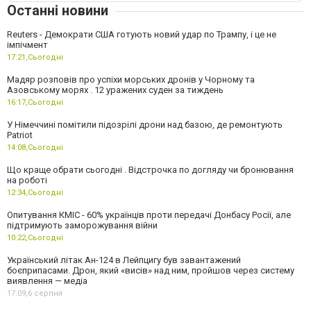
Останні новини
Reuters - Демократи США готують новий удар по Трампу, і це не
імпічмент
17:21,
Сьогодні
Мадяр розповів про успіхи морських дронів у Чорному та
Азовському морях . 12 уражених суден за тиждень
16:17,
Сьогодні
У Німеччині помітили підозрілі дрони над базою, де ремонтують
Patriot
14:08,
Сьогодні
Що краще обрати сьогодні . Відстрочка по догляду чи бронювання
на роботі
12:34,
Сьогодні
Опитування КМІС - 60% українців проти передачі Донбасу Росії, але
підтримують заморожування війни
10:22,
Сьогодні
Український літак Ан-124 в Лейпцигу був завантажений
боєприпасами. Дрон, який «висів» над ним, пройшов через систему
виявлення — медіа
17:09,
6 серпня