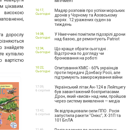
імпічмент
им цікавим.
16:17,
Мадяр розповів про успіхи морських
з високою
Сьогодні
дронів у Чорному та Азовському
наповненні,
морях . 12 уражених суден за
тиждень
а дорослу
14:08,
У Німеччині помітили підозрілі дрони
Сьогодні
над базою, де ремонтують Patriot
дрізняються
о знайдете
12:34,
Що краще обрати сьогодні .
Сьогодні
йте купівлю
Відстрочка по догляду чи
бронювання на роботі
ю вартістю
10:22,
Опитування КМІС - 60% українців
Сьогодні
проти передачі Донбасу Росії, але
підтримують заморожування війни
17:09,
Український літак Ан-124 в Лейпцигу
6 серпня
був завантажений боєприпасами.
Дрон, який «висів» над ним, пройшов
через систему виявлення — медіа
13:42,
Як відпрацювали сили ППО . Росія
6 серпня
запустила ракети "Онікс", Х-31П та
101 БпЛА
11:46,