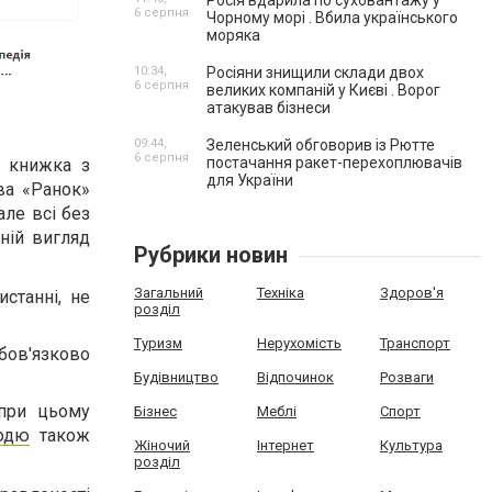
Росія вдарила по суховантажу у
6 серпня
Чорному морі . Вбила українського
моряка
10:34,
Росіяни знищили склади двох
6 серпня
великих компаній у Києві . Ворог
атакував бізнеси
09:44,
Зеленський обговорив із Рютте
6 серпня
постачання ракет-перехоплювачів
– книжка з
для України
ва «Ранок»
але всі без
ній вигляд
Рубрики новин
Загальний
Техніка
Здоров'я
станні, не
розділ
Туризм
Нерухомість
Транспорт
бов'язково
Будівництво
Відпочинок
Розваги
 при цьому
Бізнес
Меблі
Спорт
одю
також
Жіночий
Інтернет
Культура
розділ