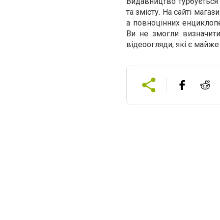
Видавництво турбується 
та змісту. На сайті мага
а повноцінних енциклопе
Ви не змогли визначит
відеоогляди, які є майже