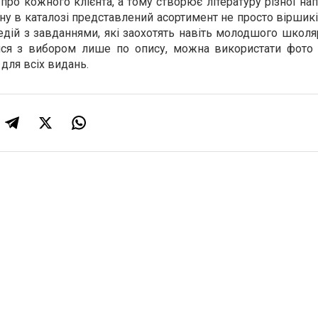
про кожного клієнта, а тому створює літературу різної на
зину в каталозі представлений асортимент не просто віршикі
дій з завданнями, які заохотять навіть молодшого школя
ися з вибором лише по опису, можна використати фото
 для всіх видань.