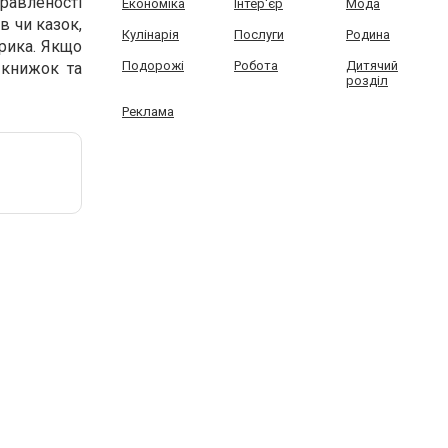
правленості
Економіка
Інтер'єр
Мода
в чи казок,
Кулінарія
Послуги
Родина
рика. Якщо
Подорожі
Робота
Дитячий
 книжок та
розділ
Реклама