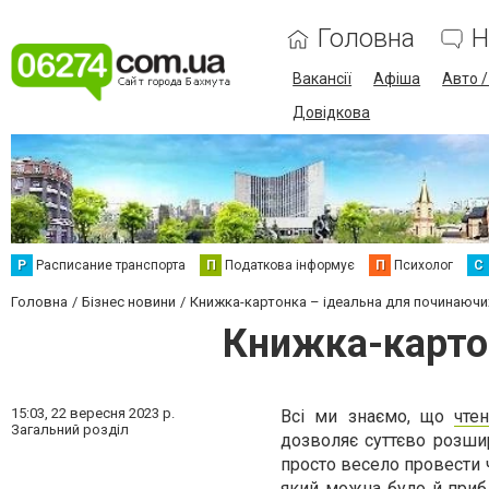
Головна
Н
Вакансії
Афіша
Авто 
Довідкова
Р
Расписание транспорта
П
Податкова інформує
П
Психолог
С
Головна
Бізнес новини
Книжка-картонка – ідеальна для починаючи
Книжка-картон
15:03,
22 вересня 2023 р.
Всі ми знаємо, що
чте
Загальний розділ
дозволяє суттєво розшир
просто весело провести 
який можна було й прибл