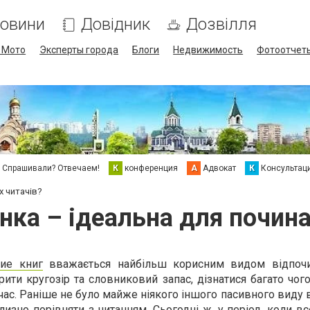
овини
Довідник
Дозвілля
/ Мото
Эксперты города
Блоги
Недвижимость
Фотоотчет
Спрашивали? Отвечаем!
К
конференция
А
Адвокат
К
Консультац
х читачів?
ка – ідеальна для почин
ние книг
вважається найбільш корисним видом відпочи
ити кругозір та словниковий запас, дізнатися багато чог
час. Раніше не було майже ніякого іншого пасивного виду 
изно порівняти з читанням. Сьогодні ж, у період, коли в