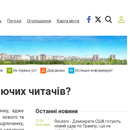
ы
Погода
Оголошення
Карта міста
ии
И
Из первых уст
Д
Довідкова
Ю
Юстиция информирует
аючих читачів?
Останні новини
нку, адже
о нового та
17:21,
Reuters - Демократи США готують
відпочинку,
Сьогодні
новий удар по Трампу, і це не
се навкруги