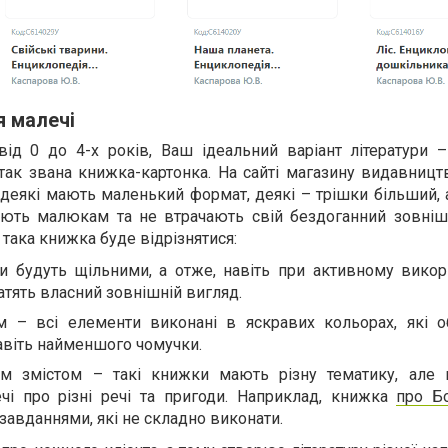
я малечі
д 0 до 4-х років, Ваш ідеальний варіант літератури 
так звана книжка-картонка. На сайті магазину видавницт
 деякі мають маленький формат, деякі – трішки більший, 
ують малюкам та не втрачають свій бездоганний зовніш
, така книжка буде відрізнятися:
и будуть щільними, а отже, навіть при активному викори
атять власний зовнішній вигляд.
 – всі елементи виконані в яскравих кольорах, які о
авіть найменшого чомучки.
им змістом – такі книжки мають різну тематику, але
чі про різні речі та пригоди. Наприклад, книжка
про Б
завданнями, які не складно виконати.