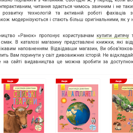
інтерактивним, читання здається чимось звичним і не так
 розвитку технологій та активній роботі фахівців 
кож модернізуються і стають більш оригінальними, як у 
ництво «Ранок» пропонує користувачам
купити дитячу
т
 смак. В каталозі магазину представлені книжки, які ві
ікавим наповненням. Відвідавши магазин, Ви обов'язков
лить Вам поринути у світ дивовижних історій. Не відклада
же на сайті видавництва це можна зробити за доступно