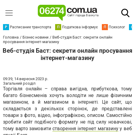
Р
Расписание транспорта
П
Податкова інформує
П
Психолог
С
Головна
Бізнес новини
Веб-студія Баст: секрети онлайн
просування інтернет-магазину
Веб-студія Баст: секрети онлайн просування
інтернет-магазину
09:39,
14 вересня 2023 р.
Загальний розділ
Торгівля онлайн – справа вигідна, прибуткова, тому
багато бізнесменів хочуть володіти не лише фізичним
магазином, а й магазином в інтернеті. Це сайт, що
складається з декількох сторінок, де представлені
товари з фото, відео, інфографікою, описом. Самостійно
зробити сайт подібного формату не під силу новачкові,
тому варто замовити
створення інтернет магазину
у веб