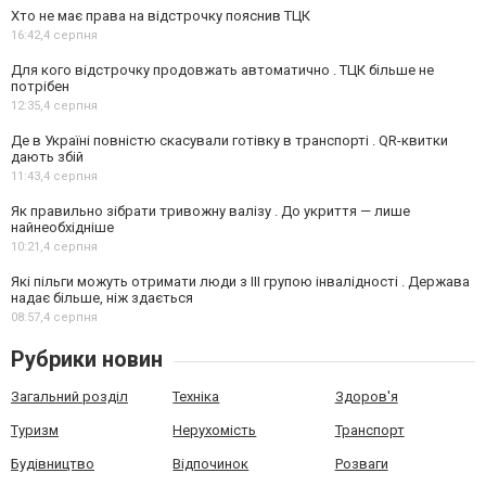
Хто не має права на відстрочку пояснив ТЦК
16:42,
4 серпня
Для кого відстрочку продовжать автоматично . ТЦК більше не
потрібен
12:35,
4 серпня
Де в Україні повністю скасували готівку в транспорті . QR-квитки
дають збій
11:43,
4 серпня
Як правильно зібрати тривожну валізу . До укриття — лише
найнеобхідніше
10:21,
4 серпня
Які пільги можуть отримати люди з III групою інвалідності . Держава
надає більше, ніж здається
08:57,
4 серпня
Рубрики новин
Загальний розділ
Техніка
Здоров'я
Туризм
Нерухомість
Транспорт
Будівництво
Відпочинок
Розваги