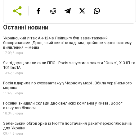
Останні новини
Український літак Ан-124 в Лейпцигу був завантажений
боєприпасами. Дрон, який «висів» над ним, пройшов через систему
виявлення — медіа
17:09,
Вчора
Як відпрацювали сили ППО . Росія запустила ракети "Онікс", Х-31П та
101 БпЛА
13:42,
Вчора
Росія вдарила по суховантажу у Чорному морі . Вбила українського
моряка
11:46,
Вчора
Росіяни знищили склади двох великих компаній у Києві . Ворог
атакував бізнеси
10:34,
Вчора
Зеленський обговорив із Рютте постачання ракет-перехоплювачів
для України
09:44,
Вчора