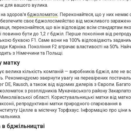
ок для вашого вулика.
 на здоров'я
бджоломаток
. Переконайтеся, що у них немає 
 убезпечите своє бджолосімейство від можливого зараженн
вця, переконайтеся, що він відповідає всім стандартам якос
 повинно бути до 1,2 г бджіл. Перше покоління від репрод
ською буквою F1. Саме вони на 100% відповідають задани
ди Карніка. Покоління F2 втрачає властивості на 50%. Найч
одить з Німеччини та Польщі.
у матку
ує велика кількість компаній — виробників бджіл, але не в
ть. Рекомендуємо звернути увагу на перевірених постачаль
ег DE, Rausch, а також від відомих дилерів з Європи. Багато
оломаток з розплідників Мукачівського району Закарпатс
ж Миколаївської області. Користувальницькі матки від матк
аксонії, репродуктивні матки природного спарювання в
інституту Целле в містечку Торфхаус. Інформацію про ціни
ачальника.
 в бджільництві