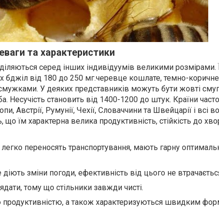
реваги та характеристики
діляються серед інших індивідуумів великими розмірами. Ї
х бджіл від 180 до 250 мг.черевце кошлате, темно-коричн
 смужками. У деяких представників можуть бути жовті смуг
а. Несучість становить від 1400-1200 до штук. Країни част
, Австрії, Румунії, Чехії, Словаччини та Швейцарії і всі во
що їм характерна велика продуктивність, стійкість до хво
 легко переносять транспортування, мають гарну оптималь
 діють зміни погоди, ефективність від цього не втрачаєтьс
дати, тому що стільники завжди чисті.
 продуктивністю, а також характеризуються швидким фо