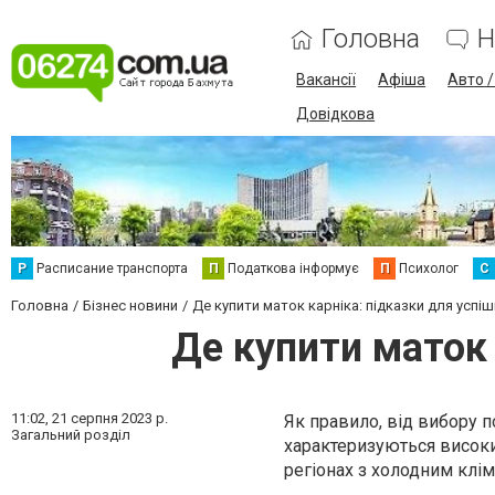
Головна
Н
Вакансії
Афіша
Авто 
Довідкова
Р
Расписание транспорта
П
Податкова інформує
П
Психолог
С
Головна
Бізнес новини
Де купити маток карніка: підказки для успі
Де купити маток 
11:02,
21 серпня 2023 р.
Як правило, від вибору 
Загальний розділ
характеризуються висок
регіонах з холодним клім