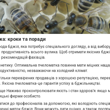
ка: кроки та поради
ода бджіл, яка потребує спеціального догляду, а від вибор
продуктивність всього вулика. Щоб отримати якісних бджі
 рекомендацій фахівців.
генетику. Оптимальна пчеломатка повинна мати міцних наща
одуктивністю, незважаючи на холодний клімат.
ільки перевірених продавців з хорошою репутацією, перев
 Якісна пчеломатка-це гарантія успіху в бджільництві.
аще Наживо проконтролювати якість і стан здоров'я. якщо
ицькі ферми особисто.
атися до професіоналів за допомогою, які володіють спец
енні маток бджіл. Вони можуть дати оцінку, а також поспр