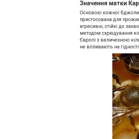
Значення матки Кар
Основою кожної бджолино
пристосована для прожив
агресивні, стійкі до зах
методом схрещування кіп
Європі з величезною кіль
не впливають на гідності