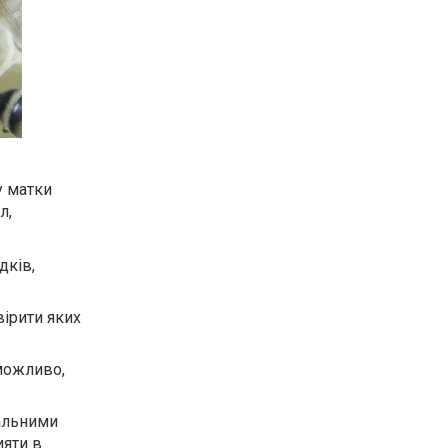
у матки
л,
дків,
ірити яких
 можливо,
іальними
ияти в