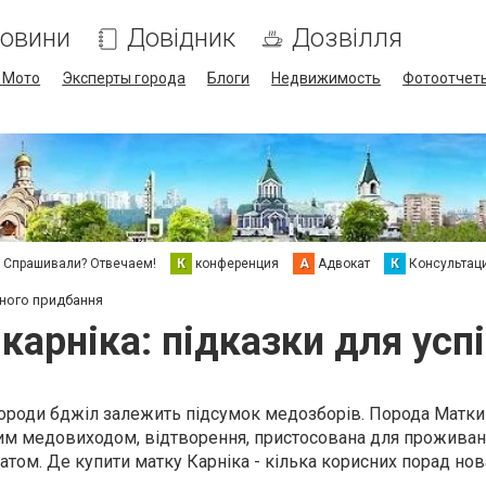
овини
Довідник
Дозвілля
/ Мото
Эксперты города
Блоги
Недвижимость
Фотоотчет
Спрашивали? Отвечаем!
К
конференция
А
Адвокат
К
Консультац
шного придбання
карніка: підказки для ус
породи бджіл залежить підсумок медозборів. Порода Матки
им медовиходом, відтворення, пристосована для проживан
атом. Де купити матку Карніка - кілька корисних порад нов