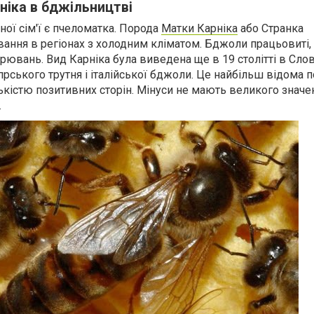
ніка в бджільництві
ї сім'ї є пчеломатка. Порода
Матки Карніка
або Странка
ання в регіонах з холодним кліматом. Бджоли працьовиті,
ворювань. Вид Карніка була виведена ще в 19 столітті в Слов
рського трутня і італійської бджоли. Це найбільш відома 
кістю позитивних сторін. Мінуси не мають великого значен
.