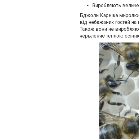
Виробляють величез
Бджоли Карніка миролюбн
від небажаних гостей на 
Також вони не виробляют
червление теплою осінн