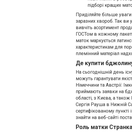
підборі кращих мат
Приділяйте більше уваги
заразних хвороб. Так ви
вивчіть асортимент прода
ГОСТом в кожному пакеті
маток маркується латин
характеристикам для поро
племінний матеріал надх
Де купити бджолин
На сьогоднішній день існ
можуть гарантувати якіс
Німеччини та Австрії: Імк
приймають заявки на бдж
області, з Києва, а тако
Сергія Рауша в Нижній С
сертифікованому пункті 
знайти на веб-сайті пост
Роль матки Странка