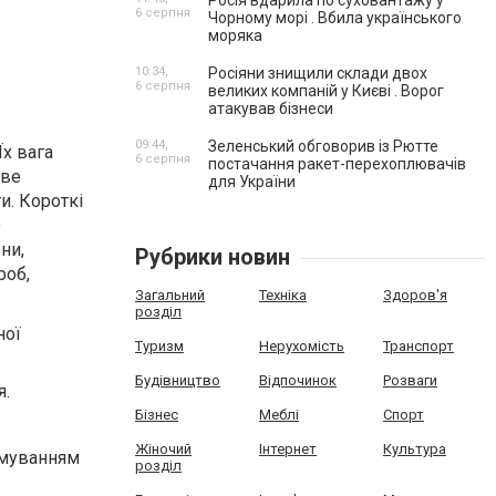
Росія вдарила по суховантажу у
6 серпня
Чорному морі . Вбила українського
моряка
10:34,
Росіяни знищили склади двох
6 серпня
великих компаній у Києві . Ворог
атакував бізнеси
09:44,
Зеленський обговорив із Рютте
х вага
6 серпня
постачання ракет-перехоплювачів
еве
для України
и. Короткі
о
ни,
Рубрики новин
роб,
Загальний
Техніка
Здоров'я
розділ
ної
Туризм
Нерухомість
Транспорт
Будівництво
Відпочинок
Розваги
я.
Бізнес
Меблі
Спорт
Жіночий
Інтернет
Культура
рмуванням
розділ