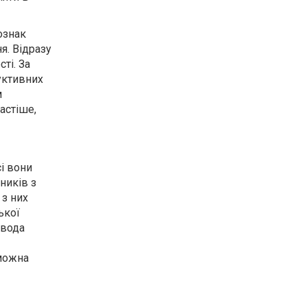
ознак
я. Відразу
ті. За
уктивних
м
астіше,
сі вони
ників з
 з них
ької
овода
 можна