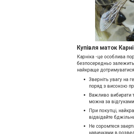
Купівля маток Карні
Карніка -це особлива пор
безпосередньо залежить 
найкраще дотримуватися
Зверніть увагу на 
поряд з високою пр
Важливо вибирати т
можна за відгуками.
При покупці, найкр
відвідайте бджільн
Не соромтеся зверт
навичками в розвед