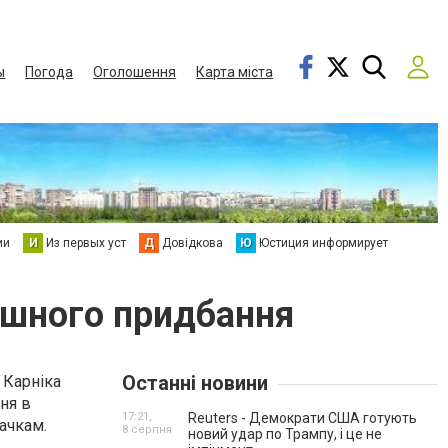
ы
Погода
Оголошення
Карта міста
ии
И
Из первых уст
Д
Довідкова
Ю
Юстиция информирует
пішного придбання
Останні новини
 Карніка
ня в
17:21,
Reuters - Демократи США готують
ачкам.
8 серпня
новий удар по Трампу, і це не