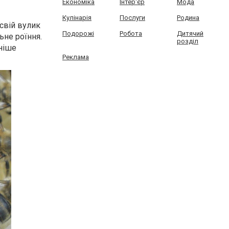
Економіка
Інтер'єр
Мода
Кулінарія
Послуги
Родина
свій вулик
Подорожі
Робота
Дитячий
ьне роїння.
розділ
ніше
Реклама