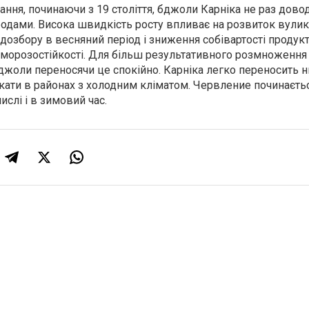
вання, починаючи з 19 століття, бджоли Карніка не раз дов
одами. Висока швидкість росту впливає на розвиток вулика
дозбору в весняний період і зниження собівартості продук
 морозостійкості. Для більш результативного розмноженн
джоли переносячи це спокійно. Карніка легко переносить н
ати в районах з холодним кліматом. Червление починаєть
числі і в зимовий час.