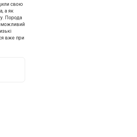
одили свою
, а як
ту. Порода
я можливий
изькі
ся вже при