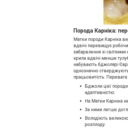
Порода Карніка: пе
Матки породи Карніка ви
вдвічі перевищує робочи
забарвлення зі світлими
крила вдвічі менше тулуб
набувають бджолярі Європи
однозначно стверджують, 
працьовитість. Перевага:
Бджоли цієї породи
адаптивністю.
На Матки Карніка не
За ними легше догля
Володіють великою
розплоду.