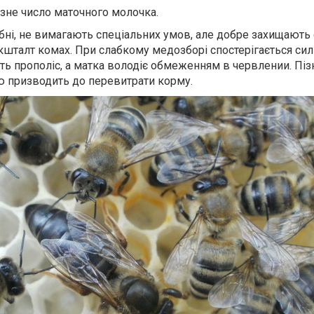
не число маточного молочка.
і, не вимагають спеціальних умов, але добре захищають 
кшталт комах. При слабкому медозборі спостерігається сил
ь прополіс, а матка володіє обмеженням в червлении. Піз
ю призводить до перевитрати корму.