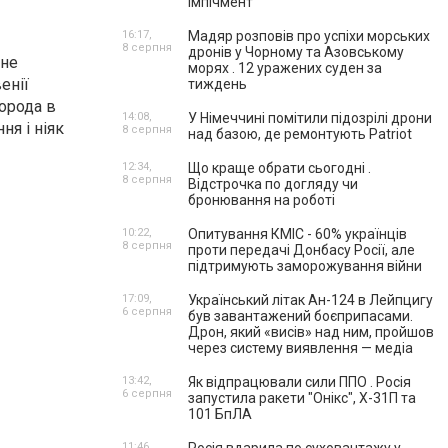
імпічмент
16:17,
Мадяр розповів про успіхи морських
8 серпня
дронів у Чорному та Азовському
 не
морях . 12 уражених суден за
енії
тиждень
порода в
14:08,
У Німеччині помітили підозрілі дрони
ня і ніяк
8 серпня
над базою, де ремонтують Patriot
12:34,
Що краще обрати сьогодні .
8 серпня
Відстрочка по догляду чи
бронювання на роботі
10:22,
Опитування КМІС - 60% українців
8 серпня
проти передачі Донбасу Росії, але
підтримують заморожування війни
17:09,
Український літак Ан-124 в Лейпцигу
6 серпня
був завантажений боєприпасами.
Дрон, який «висів» над ним, пройшов
через систему виявлення — медіа
13:42,
Як відпрацювали сили ППО . Росія
6 серпня
запустила ракети "Онікс", Х-31П та
101 БпЛА
11:46,