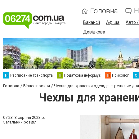
Головна
Н
Вакансії
Афіша
Авто 
Довідкова
Р
Расписание транспорта
П
Податкова інформує
П
Психолог
С
Головна
Бізнес новини
Чехлы для хранения одежды – решение для
Чехлы для хранен
07:23,
3 серпня 2023 р.
Загальний розділ