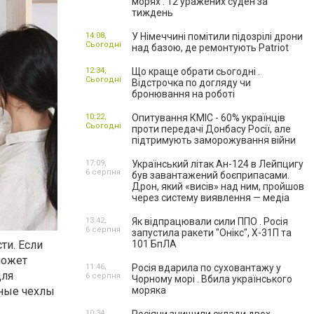
морях . 12 уражених суден за
тиждень
14:08,
У Німеччині помітили підозрілі дрони
Сьогодні
над базою, де ремонтують Patriot
12:34,
Що краще обрати сьогодні .
Сьогодні
Відстрочка по догляду чи
бронювання на роботі
10:22,
Опитування КМІС - 60% українців
Сьогодні
проти передачі Донбасу Росії, але
підтримують заморожування війни
17:09,
Український літак Ан-124 в Лейпцигу
6 серпня
був завантажений боєприпасами.
Дрон, який «висів» над ним, пройшов
через систему виявлення — медіа
13:42,
Як відпрацювали сили ППО . Росія
6 серпня
запустила ракети "Онікс", Х-31П та
ти. Если
101 БпЛА
может
11:46,
Росія вдарила по суховантажу у
для
6 серпня
Чорному морі . Вбила українського
ные чехлы
моряка
10:34,