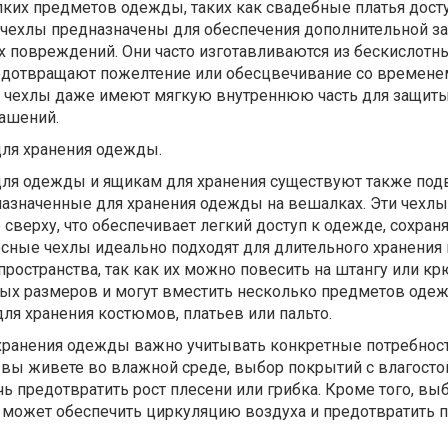
пких предметов одежды, таких как свадебные платья дос
 чехлы предназначены для обеспечения дополнительной з
х повреждений. Они часто изготавливаются из бескислотн
едотвращают пожелтение или обесцвечивание со времене
 чехлы даже имеют мягкую внутреннюю часть для защит
рашений.
ля хранения одежды.
для одежды и ящикам для хранения существуют также по
назначенные для хранения одежды на вешалках. Эти чехл
верху, что обеспечивает легкий доступ к одежде, сохраня
сные чехлы идеально подходят для длительного хранения 
пространства, так как их можно повесить на штангу или кр
ых размеров и могут вместить несколько предметов одеж
ля хранения костюмов, платьев или пальто.
хранения одежды важно учитывать конкретные потребнос
 вы живете во влажной среде, выбор покрытий с влагост
 предотвратить рост плесени или грибка. Кроме того, вы
может обеспечить циркуляцию воздуха и предотвратить 