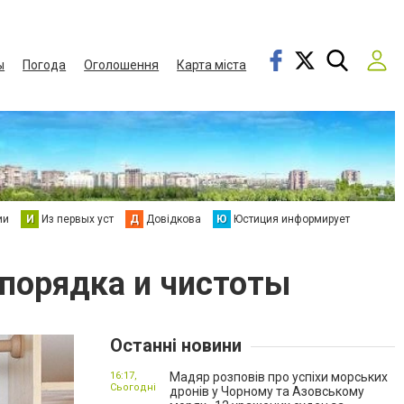
ы
Погода
Оголошення
Карта міста
ии
И
Из первых уст
Д
Довідкова
Ю
Юстиция информирует
порядка и чистоты
Останні новини
16:17,
Мадяр розповів про успіхи морських
Сьогодні
дронів у Чорному та Азовському