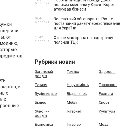
Росіяни знищили склади двох
6 серпня
великих компаній у Києві . Ворог
атакував бізнеси
09:44,
Зеленський обговорив із Рютте
6 серпня
постачання ракет-перехоплювачів
сумки
для України
стер или
ы, от
16:42,
Хто не має права на відстрочку
4 серпня
пояснив ТЦК
-молнию,
екоторые
 предметов
Рубрики новин
Загальний
Техніка
Здоров'я
розділ
Эти
Туризм
Нерухомість
Транспорт
картон, и
зных
Будівництво
Відпочинок
Розваги
рых
Бізнес
Меблі
Спорт
строенные
Жіночий
Інтернет
Культура
розділ
Економіка
Інтер'єр
Мода