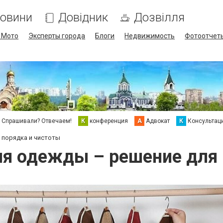
овини
Довідник
Дозвілля
/ Мото
Эксперты города
Блоги
Недвижимость
Фотоотчет
Спрашивали? Отвечаем!
К
конференция
А
Адвокат
К
Консультац
 порядка и чистоты
ия одежды – решение для 