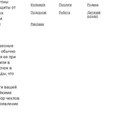
тупны
Кулінарія
Послуги
Родина
ащиты от
ых
Подорожі
Робота
Дитячий
розділ
м.
ы
Реклама
двесные
ы обычно
я ее при
или в
ючок в
ды, что
ти вашей
ойкими
бор чехлов
появление