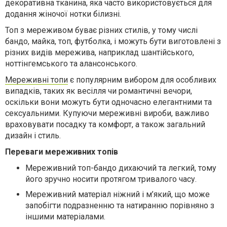
декоративна тканина, яка часто використовується для
додання жіночої нотки білизні.
Топ з мереживом буває різних стилів, у тому числі
бандо, майка, топ, футболка, і можуть бути виготовлені з
різних видів мережива, наприклад шантійського,
ноттінгемського та алансонського.
Мереживні топи
є популярним вибором для особливих
випадків, таких як весілля чи романтичні вечори,
оскільки вони можуть бути одночасно елегантними та
сексуальними. Купуючи мереживні вироби, важливо
враховувати посадку та комфорт, а також загальний
дизайн і стиль.
Переваги мереживних топів
Мереживний топ-бандо дихаючий та легкий, тому
його зручно носити протягом тривалого часу.
Мереживний матеріал ніжний і м’який, що може
запобігти подразненню та натиранню порівняно з
іншими матеріалами.