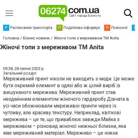
Р
Расписание транспорта
П
Податкова інформує
П
Психолог
С
Головна
Бізнес новини
Жіночі топи з мереживом ТМ Anita
Жіночі топи з мереживом ТМ Anita
09:38,
28 липня 2023 р.
Загальний розділ
Мереживний принт ніколи не виходить з моди. Це може
бути окремий елемент в одязі або ж цілий виріб із
вишуканого мережива. Мереживний принт став
неодмінним елементом жіночого гардеробу.Дівчата в
усі часи обожнювали мереживні принти через їх
чутливу, але красиву текстуру. Наприклад, квіткові
мережива – це те, що приваблює завжди.Майка з
мереживом – різновид жіночої нижньої білизни, яка
має мереживний матеріал. Мереживо – це ніжна