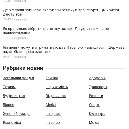
12:35,
4 серпня
Де в Україні повністю скасували готівку в транспорті . QR-квитки
дають збій
11:43,
4 серпня
Як правильно зібрати тривожну валізу . До укриття — лише
найнеобхідніше
10:21,
4 серпня
Які пільги можуть отримати люди з III групою інвалідності . Держава
надає більше, ніж здається
08:57,
4 серпня
Рубрики новин
Загальний розділ
Техніка
Здоров'я
Туризм
Нерухомість
Транспорт
Будівництво
Відпочинок
Розваги
Бізнес
Меблі
Спорт
Жіночий розділ
Інтернет
Культура
Економіка
Інтер'єр
Мода