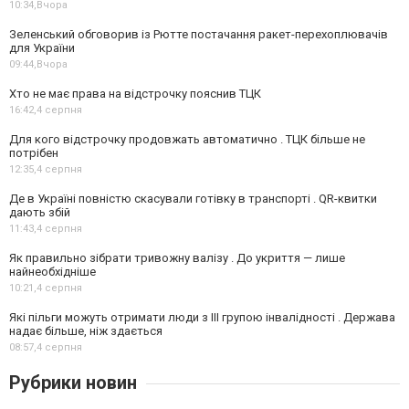
10:34,
Вчора
Зеленський обговорив із Рютте постачання ракет-перехоплювачів
для України
09:44,
Вчора
Хто не має права на відстрочку пояснив ТЦК
16:42,
4 серпня
Для кого відстрочку продовжать автоматично . ТЦК більше не
потрібен
12:35,
4 серпня
Де в Україні повністю скасували готівку в транспорті . QR-квитки
дають збій
11:43,
4 серпня
Як правильно зібрати тривожну валізу . До укриття — лише
найнеобхідніше
10:21,
4 серпня
Які пільги можуть отримати люди з III групою інвалідності . Держава
надає більше, ніж здається
08:57,
4 серпня
Рубрики новин