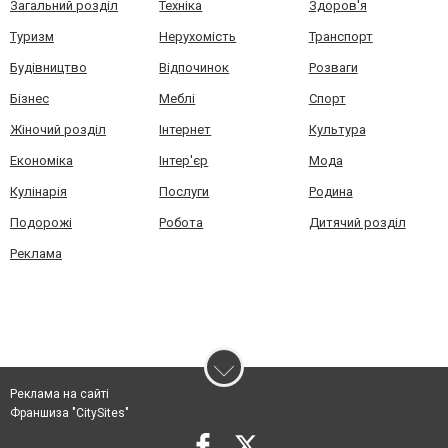
Загальний розділ
Техніка
Здоров'я
Туризм
Нерухомість
Транспорт
Будівництво
Відпочинок
Розваги
Бізнес
Меблі
Спорт
Жіночий розділ
Інтернет
Культура
Економіка
Інтер'єр
Мода
Кулінарія
Послуги
Родина
Подорожі
Робота
Дитячий розділ
Реклама
Реклама на сайті
Франшиза "CitySites"