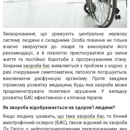
Захворювання, що уражують центральну нервову
систему людини є складними. Особа повинна не тільки
вчасно звернутися до лікаря та виконувати його
рекомендації, а й повністю пристосуватися до зміни
життя та постійної боротьби з прогресуванням стану.
Зокрема
хвороба бас
виявляється з проблем з ходою: у
разі ігнорування симптоматики, патологія погіршується,
викликаючи дисфункцію організму. Проте завдяки
стрімкому розвитку медицини, будь-яка хвороба може
продемонструвати позитивні зрушення. У випадку
розвитку БАС ефективною є клітинна терапія.
Як хвороба відображається на здоров’ї людини?
Якщо людину цікавить,
що таке хвороба бас
, то бічний
аміотрофічний склероз (БАС), також відомий як хвороба
Лу Геріга, є нейродегенеративним захворюванням, яке