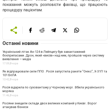
показання можуть розповісти фахівці, що працюють
процедуру пацієнтам.
Останні новини
Український літак Ан-124 в Лейпцигу був завантажений
боєприпасами. Дрон, який «висів» над ним, пройшов через систему
виявлення — медіа
17:09,
Вчора
Як відпрацювали сили ППО . Росія запустила ракети "Онікс", Х-31П та
101 БпЛА
13:42,
Вчора
Росія вдарила по суховантажу у Чорному морі . Вбила українського
моряка
11:46,
Вчора
Росіяни знищили склади двох великих компаній у Києві . Ворог
атакував бізнеси