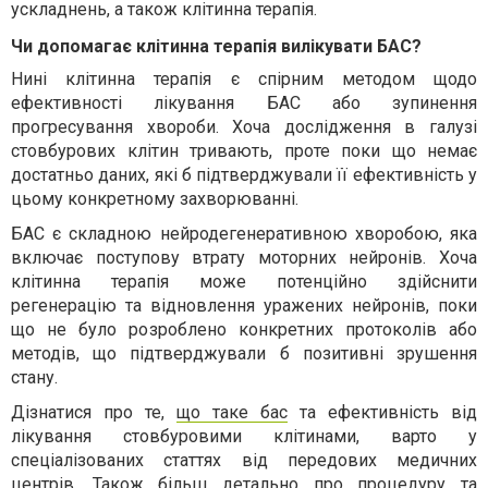
ускладнень
, а також клітинна терапія
.
Чи допомагає клітинна терапія вилікувати БАС?
Нині клітинна терапія є спірним методом щодо
ефективності лікування БАС або зупинення
прогресування хвороби.
Хоча дослідження в галузі
стовбурових клітин тривають
, проте
поки що немає
достатньо даних, які б підтверджували її ефективність у
цьому конкретному захворюванні.
БАС є складною нейродегенеративною хворобою, яка
включає поступову втрату моторних нейронів. Хоча
клітинна терапія може потенційно здійснити
регенерацію та відновлення уражених нейронів, поки
що не було розроблено конкретних протоколів або
методів, що підтверджували б
позитивні зрушення
стану.
Дізнатися про те,
що таке бас
та ефективність від
лікування стовбуровими клітинами, варто у
спеціалізованих статтях від передових медичних
центрів. Також більш детально про процедуру та