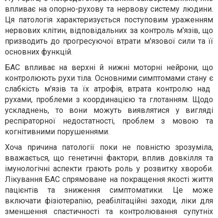
впливає на опорно-рухову та нервову систему людини.
Ця патологія характеризується поступовим ураженням
нервових клітин, відповідальних за контроль м'язів, що
призводить до прогресуючої втрати м'язової сили та її
основних функцій.
БАС впливає на верхні й нижні моторні нейрони, що
контролюють рухи тіла.
Основними симптомами стану є
слабкість м'язів
та їх атрофія
, втрат
а
контролю над
рухами, проблеми з координацією та глотанням.
Щодо
ускладнень, то вони можуть виявлятися у вигляді
респіраторн
ої недостатності,
проблем
з мовою та
когнітивн
ими
порушення
ми
.
Хоча причина
патології
поки не повністю зрозуміла,
вважається, що генетичні фактори, вплив довкілля та
імунологічні аспекти грають роль у розвитку хвороби.
Лікування БАС спрямоване на покращення якості життя
пацієнтів та зниження
симптоматики
. Це може
включати фізіотерапію, реабілітаційні заходи, ліки для
зменшення спастичності та
контролювання
супутніх