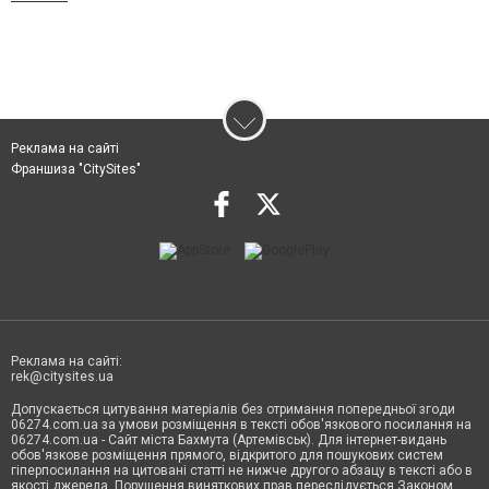
Реклама на сайті
Франшиза "CitySites"
Реклама на сайті:
rek@citysites.ua
Допускається цитування матеріалів без отримання попередньої згоди
06274.com.ua за умови розміщення в тексті обов'язкового посилання на
06274.com.ua - Сайт міста Бахмута (Артемівськ). Для інтернет-видань
обов'язкове розміщення прямого, відкритого для пошукових систем
гіперпосилання на цитовані статті не нижче другого абзацу в тексті або в
якості джерела. Порушення виняткових прав переслідується Законом.