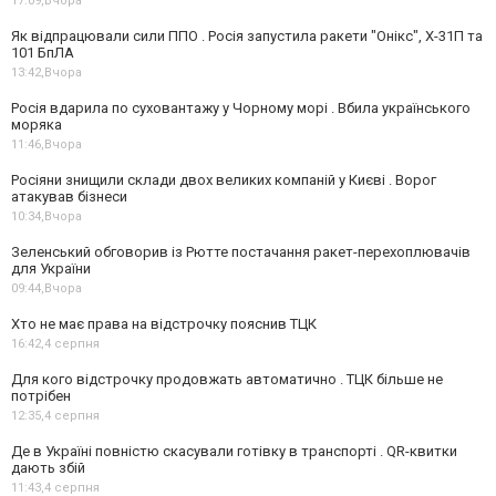
17:09,
Вчора
Як відпрацювали сили ППО . Росія запустила ракети "Онікс", Х-31П та
101 БпЛА
13:42,
Вчора
Росія вдарила по суховантажу у Чорному морі . Вбила українського
моряка
11:46,
Вчора
Росіяни знищили склади двох великих компаній у Києві . Ворог
атакував бізнеси
10:34,
Вчора
Зеленський обговорив із Рютте постачання ракет-перехоплювачів
для України
09:44,
Вчора
Хто не має права на відстрочку пояснив ТЦК
16:42,
4 серпня
Для кого відстрочку продовжать автоматично . ТЦК більше не
потрібен
12:35,
4 серпня
Де в Україні повністю скасували готівку в транспорті . QR-квитки
дають збій
11:43,
4 серпня