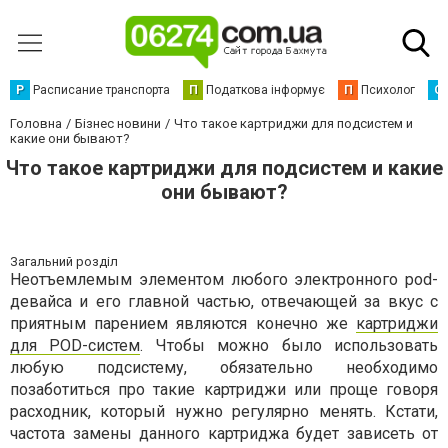
Р
Расписание транспорта
П
Податкова інформує
П
Психолог
С
Головна
Бізнес новини
Что такое картриджи для подсистем и
какие они бывают?
Что такое картриджи для подсистем и какие
они бывают?
Загальний розділ
Неотъемлемым элементом любого электронного pod-
девайса и его главной частью, отвечающей за вкус с
приятным парением являются конечно же
картриджи
для POD-систем
. Чтобы можно было использовать
любую подсистему, обязательно необходимо
позаботиться про такие картриджи или проще говоря
расходник, который нужно регулярно менять. Кстати,
частота замены данного картриджа будет зависеть от