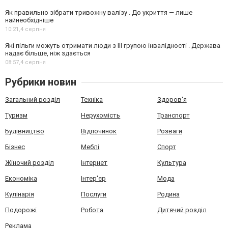
Як правильно зібрати тривожну валізу . До укриття — лише
найнеобхідніше
10:21,
4 серпня
Які пільги можуть отримати люди з III групою інвалідності . Держава
надає більше, ніж здається
08:57,
4 серпня
Рубрики новин
Загальний розділ
Техніка
Здоров'я
Туризм
Нерухомість
Транспорт
Будівництво
Відпочинок
Розваги
Бізнес
Меблі
Спорт
Жіночий розділ
Інтернет
Культура
Економіка
Інтер'єр
Мода
Кулінарія
Послуги
Родина
Подорожі
Робота
Дитячий розділ
Реклама