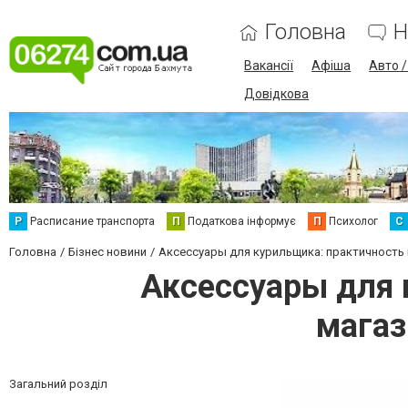
Головна
Н
Вакансії
Афіша
Авто 
Довідкова
Р
Расписание транспорта
П
Податкова інформує
П
Психолог
С
Головна
Бізнес новини
Аксессуары для курильщика: практичность 
Аксессуары для 
магаз
Загальний розділ