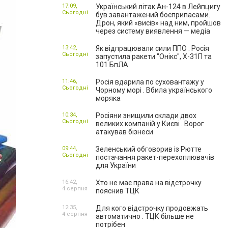
17:09,
Український літак Ан-124 в Лейпцигу
Сьогодні
був завантажений боєприпасами.
Дрон, який «висів» над ним, пройшов
через систему виявлення — медіа
13:42,
Як відпрацювали сили ППО . Росія
Сьогодні
запустила ракети "Онікс", Х-31П та
101 БпЛА
11:46,
Росія вдарила по суховантажу у
Сьогодні
Чорному морі . Вбила українського
моряка
10:34,
Росіяни знищили склади двох
Сьогодні
великих компаній у Києві . Ворог
атакував бізнеси
09:44,
Зеленський обговорив із Рютте
Сьогодні
постачання ракет-перехоплювачів
для України
16:42,
Хто не має права на відстрочку
4 серпня
пояснив ТЦК
12:35,
Для кого відстрочку продовжать
4 серпня
автоматично . ТЦК більше не
потрібен