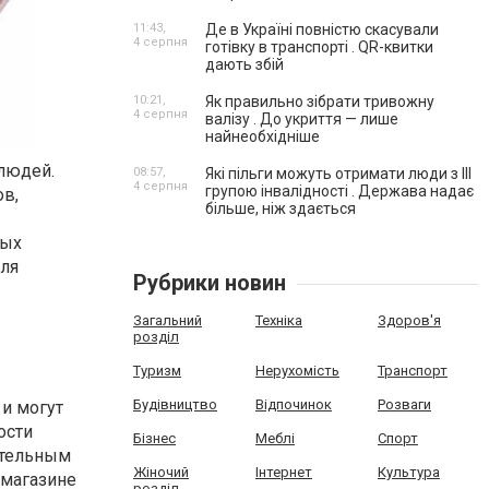
11:43,
Де в Україні повністю скасували
4 серпня
готівку в транспорті . QR-квитки
дають збій
10:21,
Як правильно зібрати тривожну
4 серпня
валізу . До укриття — лише
найнеобхідніше
 людей.
08:57,
Які пільги можуть отримати люди з III
4 серпня
групою інвалідності . Держава надає
ов,
більше, ніж здається
мых
для
Рубрики новин
Загальний
Техніка
Здоров'я
розділ
Туризм
Нерухомість
Транспорт
Будівництво
Відпочинок
Розваги
 и могут
ости
Бізнес
Меблі
Спорт
ительным
Жіночий
Інтернет
Культура
 магазине
розділ