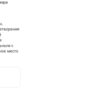
мире
ы,
етворения
й
е
льным с
ное место