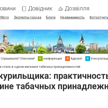
овини
Довідник
Дозвілля
/ Мото
Эксперты города
Блоги
Недвижимость
Фотоотчет
Спрашивали? Отвечаем!
К
конференция
А
Адвокат
К
Консультац
и стиль в одном магазине табачных принадлежностей
курильщика: практичность
ине табачных принадлеж