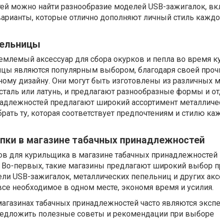
ей можно найти разнообразие моделей USB-зажигалок, в
варианты, которые отлично дополняют личный стиль каждо
пельницы
млемый аксессуар для сбора окурков и пепла во время к
цы являются популярным выбором, благодаря своей прочн
ьному дизайну. Они могут быть изготовлены из различных 
таль или латунь, и предлагают разнообразные формы и от
адлежностей предлагают широкий ассортимент металличе
рать ту, которая соответствует предпочтениям и стилю ка
пки в магазине табачных принадлежностей
ов для курильщика в магазине табачных принадлежностей
 Во-первых, такие магазины предлагают широкий выбор п
ли USB-зажигалок, металлических пепельниц и других акс
все необходимое в одном месте, экономя время и усилия.
магазинах табачных принадлежностей часто являются эксп
предложить полезные советы и рекомендации при выборе