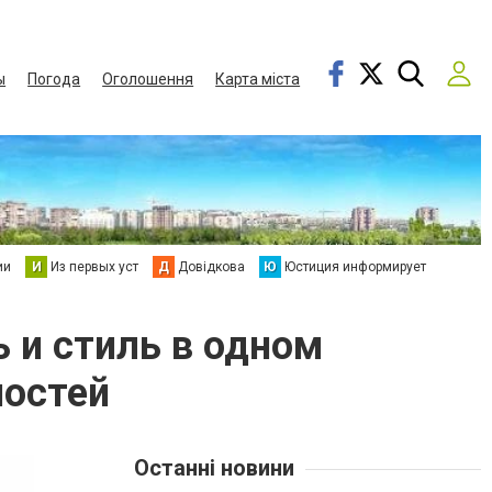
ы
Погода
Оголошення
Карта міста
ии
И
Из первых уст
Д
Довідкова
Ю
Юстиция информирует
 и стиль в одном
ностей
Останні новини