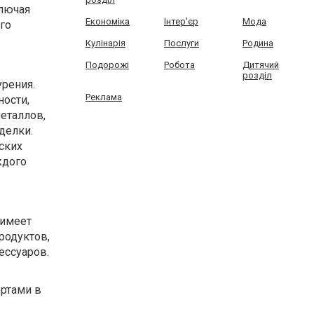
ключая
Економіка
Інтер'єр
Мода
го
Кулінарія
Послуги
Родина
Подорожі
Робота
Дитячий
розділ
урения.
Реклама
ости,
металлов,
делки.
ских
ждого
 имеет
родуктов,
ессуаров.
ертами в