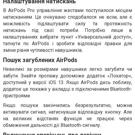
Налаштування натискань
В AirPods Pro управління жестами поступилося місцем
натисканням. Це очікувано сподобалося не всім, але є
можливість підлаштувати силу та протяжність
натискань під свої потреби. Потрібно лише в
налаштуваннях вибрати пункт «Універсальний доступ»,
тапнути по AirPods і зробити відповідні правки для
зміни рівня чутливості навушників.
Пошук загублених AirPods
Невеликі за розмірами навушники легко загубити чи
забути. Знайти пропажу допоможе додаток «Локатор»,
доступний у версії iOS 13. Якщо AirPods десь поблизу,
додаток це покаже у вкладці з підключеними Bluetooth-
пристроями.
Якщо пошуки закінчились безрезультатно, можна
активувати сигнал, натиснувши відповідну кнопку. Але
на великих відстанях функція не працює через
обмеження дальності дії Bluetooth-сигналу.