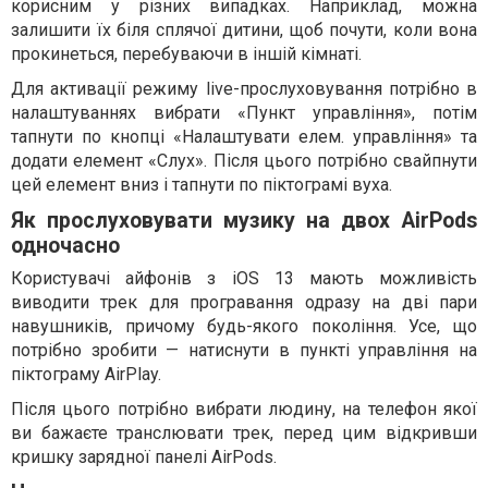
корисним у різних випадках. Наприклад, можна
залишити їх біля сплячої дитини, щоб почути, коли вона
прокинеться, перебуваючи в іншій кімнаті.
Для активації режиму live-прослуховування потрібно в
налаштуваннях вибрати «Пункт управління», потім
тапнути по кнопці «Налаштувати елем. управління» та
додати елемент «Слух». Після цього потрібно свайпнути
цей елемент вниз і тапнути по піктограмі вуха.
Як прослуховувати музику на двох AirPods
одночасно
Користувачі айфонів з iOS 13 мають можливість
виводити трек для програвання одразу на дві пари
навушників, причому будь-якого покоління. Усе, що
потрібно зробити — натиснути в пункті управління на
піктограму AirPlay.
Після цього потрібно вибрати людину, на телефон якої
ви бажаєте транслювати трек, перед цим відкривши
кришку зарядної панелі AirPods.