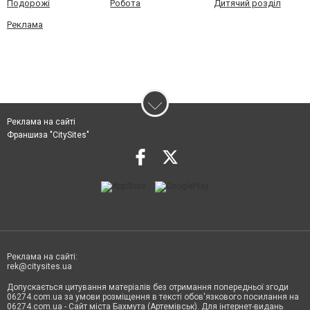
Подорожі
Робота
Дитячий розділ
Реклама
Реклама на сайті
Франшиза "CitySites"
Реклама на сайті:
rek@citysites.ua
Допускається цитування матеріалів без отримання попередньої згоди
06274.com.ua за умови розміщення в тексті обов'язкового посилання на
06274.com.ua - Сайт міста Бахмута (Артемівськ). Для інтернет-видань