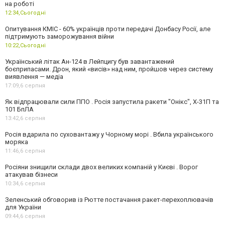
на роботі
12:34,
Сьогодні
Опитування КМІС - 60% українців проти передачі Донбасу Росії, але
підтримують заморожування війни
10:22,
Сьогодні
Український літак Ан-124 в Лейпцигу був завантажений
боєприпасами. Дрон, який «висів» над ним, пройшов через систему
виявлення — медіа
17:09,
6 серпня
Як відпрацювали сили ППО . Росія запустила ракети "Онікс", Х-31П та
101 БпЛА
13:42,
6 серпня
Росія вдарила по суховантажу у Чорному морі . Вбила українського
моряка
11:46,
6 серпня
Росіяни знищили склади двох великих компаній у Києві . Ворог
атакував бізнеси
10:34,
6 серпня
Зеленський обговорив із Рютте постачання ракет-перехоплювачів
для України
09:44,
6 серпня