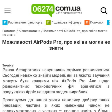
Р
Расписание транспорта
П
Податкова інформує
П
Психолог
С
Головна
Бізнес новини
Можливості AirPods Pro, про які ви могли
не знати
Можливості AirPods Pro, про які ви могли не
знати
Техніка
Ринок бездротових навушників стрімко розвивається.
Сьогодні неважко знайти моделі, які за якістю звучання
можуть бути кращими ніж AirPods Pro. Але щодо
різноманітних технологічних фіч зрівнятися з
продукцією Apple не здатен жоден виробник.
Пропонуємо до вашої уваги невелику добірку таких
інновацій, частина з яких належним чином не
задокументована, а частина — працює навіть у більш