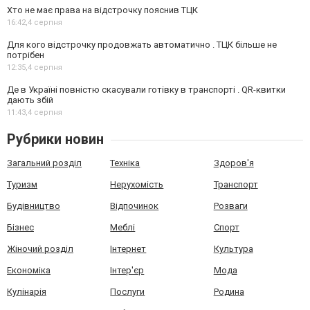
Хто не має права на відстрочку пояснив ТЦК
16:42,
4 серпня
Для кого відстрочку продовжать автоматично . ТЦК більше не
потрібен
12:35,
4 серпня
Де в Україні повністю скасували готівку в транспорті . QR-квитки
дають збій
11:43,
4 серпня
Рубрики новин
Загальний розділ
Техніка
Здоров'я
Туризм
Нерухомість
Транспорт
Будівництво
Відпочинок
Розваги
Бізнес
Меблі
Спорт
Жіночий розділ
Інтернет
Культура
Економіка
Інтер'єр
Мода
Кулінарія
Послуги
Родина