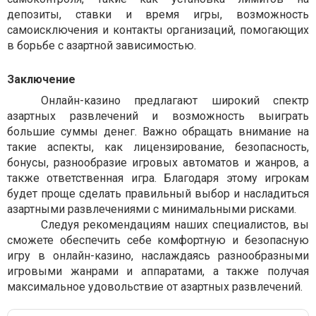
депозиты, ставки и время игры, возможность
самоисключения и контакты организаций, помогающих
в борьбе с азартной зависимостью.
Заключение
Онлайн-казино предлагают широкий спектр
азартных развлечений и возможность выиграть
большие суммы денег. Важно обращать внимание на
такие аспекты, как лицензирование, безопасность,
бонусы, разнообразие игровых автоматов и жанров, а
также ответственная игра. Благодаря этому игрокам
будет проще сделать правильный выбор и насладиться
азартными развлечениями с минимальными рисками.
Следуя рекомендациям наших специалистов, вы
сможете обеспечить себе комфортную и безопасную
игру в онлайн-казино, наслаждаясь разнообразными
игровыми жанрами и аппаратами, а также получая
максимальное удовольствие от азартных развлечений.