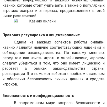
полезную информацию о важных аспектах онлайн-
казино, которые стоит учитывать, а также о популярных
игровых жанрах и аппаратах, представленных в этой
нише развлечений.
Правовая регулировка и лицензирование
Одним из важных аспектов работы онлайн-
казино является наличие соответствующих лицензий и
соблюдение законодательства. По нашему мнению,
перед тем как начать
играть в онлайн-казино
, игрокам
следует убедиться в том, что оно имеет лицензию и
работает в рамках законодательства страны
регистрации. Это поможет избежать проблем с законом
и обеспечит безопасность личных данных и средств
игроков.
Безопасность и конфиденциальность
В современном мире вопросы безопасности и