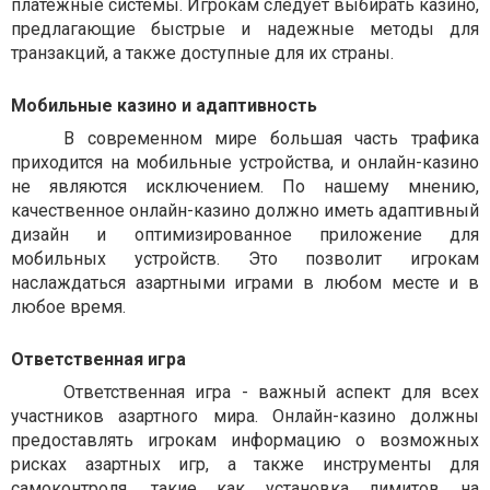
платежные системы. Игрокам следует выбирать казино,
предлагающие быстрые и надежные методы для
транзакций, а также доступные для их страны.
Мобильные казино и адаптивность
В современном мире большая часть трафика
приходится на мобильные устройства, и онлайн-казино
не являются исключением. По нашему мнению,
качественное онлайн-казино должно иметь адаптивный
дизайн и оптимизированное приложение для
мобильных устройств. Это позволит игрокам
наслаждаться азартными играми в любом месте и в
любое время.
Ответственная игра
Ответственная игра - важный аспект для всех
участников азартного мира. Онлайн-казино должны
предоставлять игрокам информацию о возможных
рисках азартных игр, а также инструменты для
самоконтроля, такие как установка лимитов на