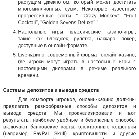
растущим джекпотом, который может достигать
многомиллионных сумм. Некоторые известные
прогрессивные слоты: " "Crazy Monkey", "Fruit
Cocktail", "Golden Sevens Deluxe".".
Настольные игры: классические казино-игры,
такие как блэкджек, рулетка, баккара, покер,
доступные в онлайн-формате.
Live-казино: современный формат онлайн-казино,
где игроки могут играть в настольные игры с
настоящими дилерами в режиме реального
времени.
Системы депозитов и вывода средств
Для комфорта игроков, онлайн-казино должны
предлагать разнообразные способы депозитов и
вывода средств. Мы проанализировали и вот
результаты: наиболее удобные и безопасные способы
включают банковские карты, электронные кошельки
(например, PayPal, Skrill), криптовалюты и другие