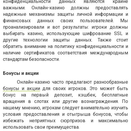
конфиденциальности данных являются крайне
важными. Онлайн-казино должны предоставлять
надежные механизмы защиты личной информации и
финансовых данных своих пользователей. Мы
проанализировали и вот результаты: игроки должны
выбирать казино, использующие шифрование SSL и
другие технологии защиты данных. Также стоит
обратить внимание на политику конфиденциальности и
наличие сертификатов соответствия международным
стандартам безопасности.
Бонусы и акции
Онлайн-казино часто предлагают разнообразные
бонусы и акции
для своих игроков. Это может быть
бонус на первый депозит, кэшбек, бесплатные
вращения в слотах или другие вознаграждения. По
нашему мнению, игрокам следует внимательно изучить
условия предоставления и отыгрыша бонусов, чтобы
избежать неприятных сюрпризов и максимально
использовать свои преимущества.