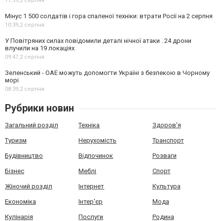
11:39,
2 серпня
Мінус 1 500 солдатів і гора спаленої техніки: втрати Росії на 2 серпня
10:39,
2 серпня
У Повітряних силах повідомили деталі нічної атаки . 24 дрони
влучили на 19 локаціях
09:47,
2 серпня
Зеленський - ОАЕ можуть допомогти Україні з безпекою в Чорному
морі
08:39,
2 серпня
Рубрики новин
Загальний розділ
Техніка
Здоров'я
Туризм
Нерухомість
Транспорт
Будівництво
Відпочинок
Розваги
Бізнес
Меблі
Спорт
Жіночий розділ
Інтернет
Культура
Економіка
Інтер'єр
Мода
Кулінарія
Послуги
Родина