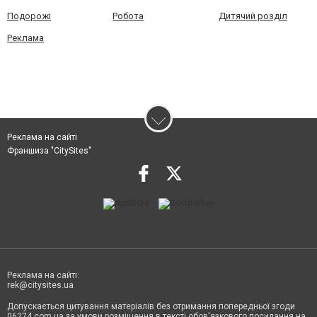
Подорожі
Робота
Дитячий розділ
Реклама
Реклама на сайті
Франшиза "CitySites"
Реклама на сайті:
rek@citysites.ua
Допускається цитування матеріалів без отримання попередньої згоди
06274.com.ua за умови розміщення в тексті обов'язкового посилання на