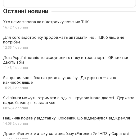
Останні новини
Хто не має права на відстрочку пояснив ТЦК
16:42,
4 серпня
Для кого відстрочку продовжать автоматично . ТЦК більше не
потрібен
12:35,
4 серпня
Де в Україні повністю скасували готівку в транспорті . QR-квитки
дають збій
11:43,
4 серпня
Як правильно зібрати тривожну валізу . До укриття — лише
найнеобхідніше
10:21,
4 серпня
Які пільги можуть отримати люди з III групою інвалідності . Держава
надає більше, ніж здається
08:57,
4 серпня
Пашинян подав у відставку . Союзник, що відвернувся від Кремля
14:08,
2 серпня
Дрони «Бегемот» атакували авіабазу «Енгельс-2» і НПЗ у Саратові