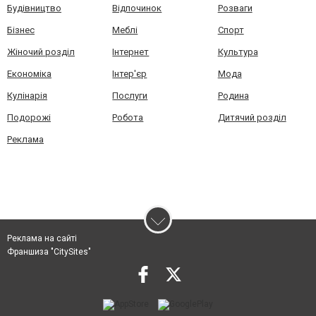
Будівництво
Відпочинок
Розваги
Бізнес
Меблі
Спорт
Жіночий розділ
Інтернет
Культура
Економіка
Інтер'єр
Мода
Кулінарія
Послуги
Родина
Подорожі
Робота
Дитячий розділ
Реклама
Реклама на сайті
Франшиза "CitySites"