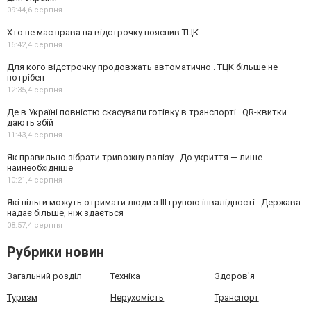
09:44,
6 серпня
Хто не має права на відстрочку пояснив ТЦК
16:42,
4 серпня
Для кого відстрочку продовжать автоматично . ТЦК більше не
потрібен
12:35,
4 серпня
Де в Україні повністю скасували готівку в транспорті . QR-квитки
дають збій
11:43,
4 серпня
Як правильно зібрати тривожну валізу . До укриття — лише
найнеобхідніше
10:21,
4 серпня
Які пільги можуть отримати люди з III групою інвалідності . Держава
надає більше, ніж здається
08:57,
4 серпня
Рубрики новин
Загальний розділ
Техніка
Здоров'я
Туризм
Нерухомість
Транспорт