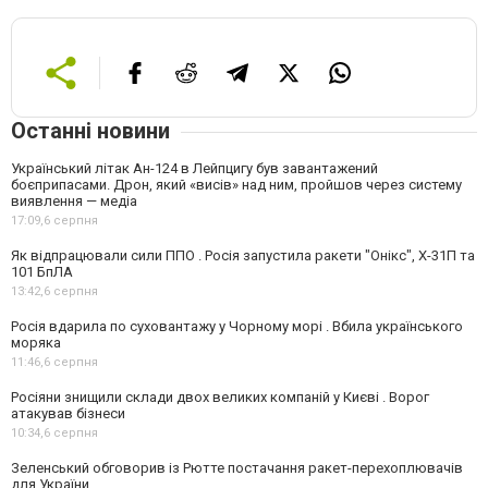
Останні новини
Український літак Ан-124 в Лейпцигу був завантажений
боєприпасами. Дрон, який «висів» над ним, пройшов через систему
виявлення — медіа
17:09,
6 серпня
Як відпрацювали сили ППО . Росія запустила ракети "Онікс", Х-31П та
101 БпЛА
13:42,
6 серпня
Росія вдарила по суховантажу у Чорному морі . Вбила українського
моряка
11:46,
6 серпня
Росіяни знищили склади двох великих компаній у Києві . Ворог
атакував бізнеси
10:34,
6 серпня
Зеленський обговорив із Рютте постачання ракет-перехоплювачів
для України