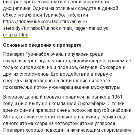
быстрее прогрессировать в своей спортивной
дисциплине. Одним из отличных средств в данной
области является
Туринабол таблетки
https://dobavkiua.com/tabletirovannyie-
steroidyi/turinabol/turinoks-malaj-tajger-malajziya-
original.html
.
Основные сведения о препарате
Препарат Туринабол очень популярен среди
пауэрлифтеров, культуристов, бодибилдеров, причем не
только силовиков, но и пловцов, бегунов, боксеров и
других спортсменов. Его воздействие в первую
очередь направленно на повышение силового
показателя, а потом уже наращивание мускулатуры.
Впервые данный продукт появился на рынке в 1961
году и был выпущен компанией Джозефарм. С точки
зрения химии препарат очень похож на другой анаболик
Метан, отличие состоит только в наличии у турика еще
одного атома хлора на четвертом атоме углерода.
Препарат хорошо подходит и начинающим спортсменам,