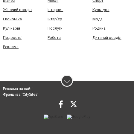
Бізнес
Меблі
Спорт
Жіночий розділ
Інтернет
Культура
Економіка
Інтер'єр
Мода
Кулінарія
Послуги
Родина
Подорожі
Робота
Дитячий розділ
Реклама
Реклама на сайті
Франшиза "CitySites"