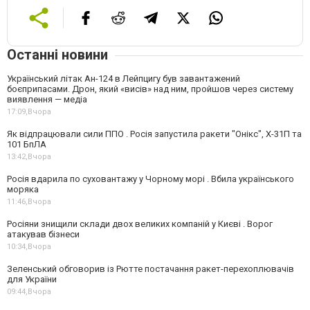
Останні новини
Український літак Ан-124 в Лейпцигу був завантажений
боєприпасами. Дрон, який «висів» над ним, пройшов через систему
виявлення — медіа
17:09,
Вчора
Як відпрацювали сили ППО . Росія запустила ракети "Онікс", Х-31П та
101 БпЛА
13:42,
Вчора
Росія вдарила по суховантажу у Чорному морі . Вбила українського
моряка
11:46,
Вчора
Росіяни знищили склади двох великих компаній у Києві . Ворог
атакував бізнеси
10:34,
Вчора
Зеленський обговорив із Рютте постачання ракет-перехоплювачів
для України
09:44,
Вчора