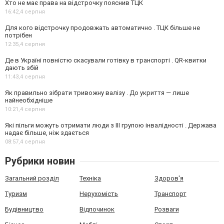
Хто не має права на відстрочку пояснив ТЦК
16:42,
4 серпня
Для кого відстрочку продовжать автоматично . ТЦК більше не
потрібен
12:35,
4 серпня
Де в Україні повністю скасували готівку в транспорті . QR-квитки
дають збій
11:43,
4 серпня
Як правильно зібрати тривожну валізу . До укриття — лише
найнеобхідніше
10:21,
4 серпня
Які пільги можуть отримати люди з III групою інвалідності . Держава
надає більше, ніж здається
08:57,
4 серпня
Рубрики новин
Загальний розділ
Техніка
Здоров'я
Туризм
Нерухомість
Транспорт
Будівництво
Відпочинок
Розваги