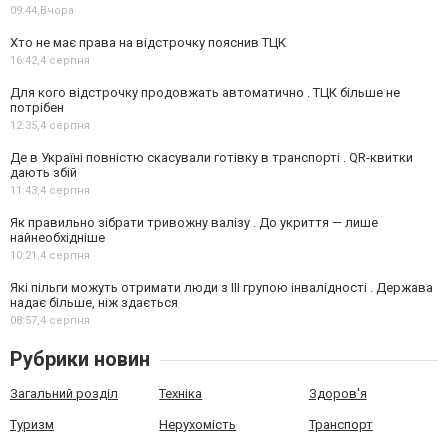
09:44,
Вчора
Хто не має права на відстрочку пояснив ТЦК
16:42,
4 серпня
Для кого відстрочку продовжать автоматично . ТЦК більше не
потрібен
12:35,
4 серпня
Де в Україні повністю скасували готівку в транспорті . QR-квитки
дають збій
11:43,
4 серпня
Як правильно зібрати тривожну валізу . До укриття — лише
найнеобхідніше
10:21,
4 серпня
Які пільги можуть отримати люди з III групою інвалідності . Держава
надає більше, ніж здається
08:57,
4 серпня
Рубрики новин
Загальний розділ
Техніка
Здоров'я
Туризм
Нерухомість
Транспорт