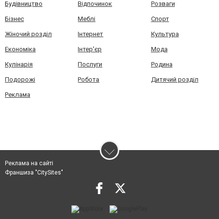
Будівництво
Відпочинок
Розваги
Бізнес
Меблі
Спорт
Жіночий розділ
Інтернет
Культура
Економіка
Інтер'єр
Мода
Кулінарія
Послуги
Родина
Подорожі
Робота
Дитячий розділ
Реклама
Реклама на сайті
Франшиза "CitySites"