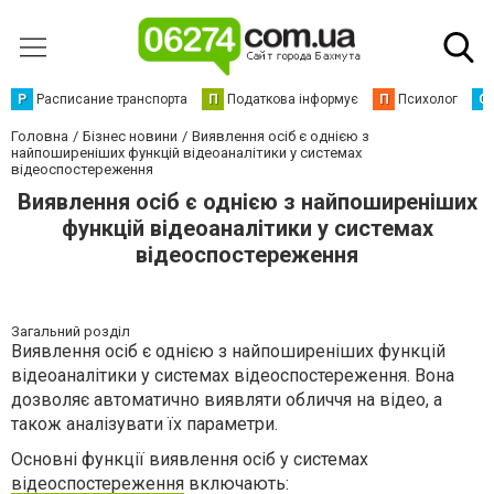
Р
Расписание транспорта
П
Податкова інформує
П
Психолог
С
Головна
Бізнес новини
Виявлення осіб є однією з
найпоширеніших функцій відеоаналітики у системах
відеоспостереження
Виявлення осіб є однією з найпоширеніших
функцій відеоаналітики у системах
відеоспостереження
Загальний розділ
Виявлення осіб є однією з найпоширеніших функцій
відеоаналітики у системах відеоспостереження. Вона
дозволяє автоматично виявляти обличчя на відео, а
також аналізувати їх параметри.
Основні функції виявлення осіб у системах
відеоспостереження
включають: