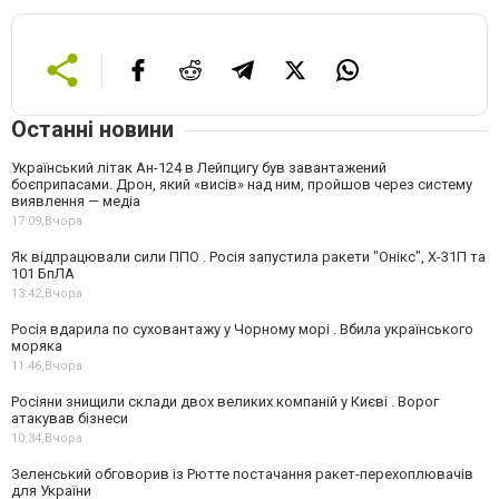
Останні новини
Український літак Ан-124 в Лейпцигу був завантажений
боєприпасами. Дрон, який «висів» над ним, пройшов через систему
виявлення — медіа
17:09,
Вчора
Як відпрацювали сили ППО . Росія запустила ракети "Онікс", Х-31П та
101 БпЛА
13:42,
Вчора
Росія вдарила по суховантажу у Чорному морі . Вбила українського
моряка
11:46,
Вчора
Росіяни знищили склади двох великих компаній у Києві . Ворог
атакував бізнеси
10:34,
Вчора
Зеленський обговорив із Рютте постачання ракет-перехоплювачів
для України