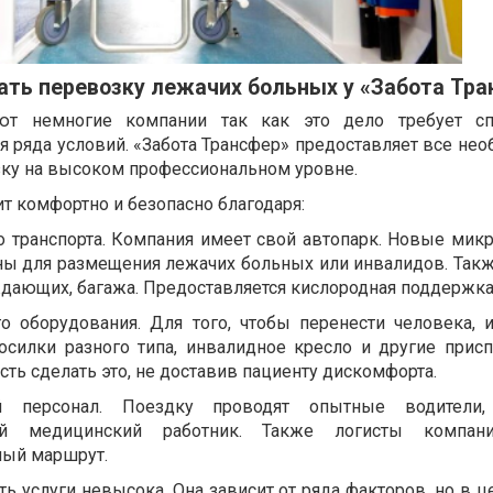
ать перевозку лежачих больных у «Забота Тр
ают немногие компании так как это дело требует сп
 ряда условий. «Забота Трансфер» предоставляет все нео
ку на высоком профессиональном уровне.
т комфортно и безопасно благодаря:
 транспорта. Компания имеет свой автопарк. Новые мик
ы для размещения лежачих больных или инвалидов. Такж
ждающих, багажа. Предоставляется кислородная поддержка
о оборудования. Для того, чтобы перенести человека, 
осилки разного типа, инвалидное кресло и другие присп
ь сделать это, не доставив пациенту дискомфорта.
й персонал. Поездку проводят опытные водители,
й медицинский работник. Также логисты компан
ый маршрут.
ь услуги невысока. Она зависит от ряда факторов, но в 