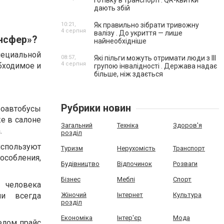
готівку в транспорті . QR-квитки
дають збій
10:21,
Як правильно зібрати тривожну
4 серпня
валізу . До укриття — лише
ансфер»?
найнеобхідніше
ециальной
08:57,
Які пільги можуть отримати люди з III
4 серпня
бходимое и
групою інвалідності . Держава надає
більше, ніж здається
Рубрики новин
роавтобусы
е в салоне
Загальний
Техніка
Здоров'я
.
розділ
используют
Туризм
Нерухомість
Транспорт
особления,
Будівництво
Відпочинок
Розваги
Бізнес
Меблі
Спорт
 человека
ии всегда
Жіночий
Інтернет
Культура
розділ
Економіка
Інтер'єр
Мода
целом прайс