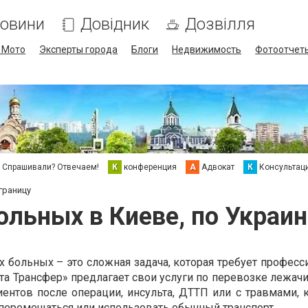
овини
Довідник
Дозвілля
/ Мото
Эксперты города
Блоги
Недвижимость
Фотоотчет
Спрашивали? Отвечаем!
К
конференция
А
Адвокат
К
Консультац
границу
льных в Киеве, по Украин
 больных – это сложная задача, которая требует професс
та Трансфер» предлагает свои услуги по перевозке лежач
иентов после операции, инсульта, ДТТП или с травмами, 
перемещаться или использовать обычный транспорт.