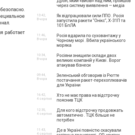
Дрон, який «висів» над ним, пройшов
через систему виявлення — медіа
безопасно.
ециальное
13:42,
Як відпрацювали сили ППО . Росія
Вчора
запустила ракети "Онікс", Х-31П та
онал.
101 БпЛА
я работает
11:46,
Росія вдарила по суховантажу у
Вчора
Чорному морі . Вбила українського
моряка
10:34,
Росіяни знищили склади двох
Вчора
великих компаній у Києві . Ворог
атакував бізнеси
09:44,
Зеленський обговорив із Рютте
Вчора
постачання ракет-перехоплювачів
для України
16:42,
Хто не має права на відстрочку
4 серпня
пояснив ТЦК
12:35,
Для кого відстрочку продовжать
4 серпня
автоматично . ТЦК більше не
потрібен
11:43,
Де в Україні повністю скасували
4 серпня