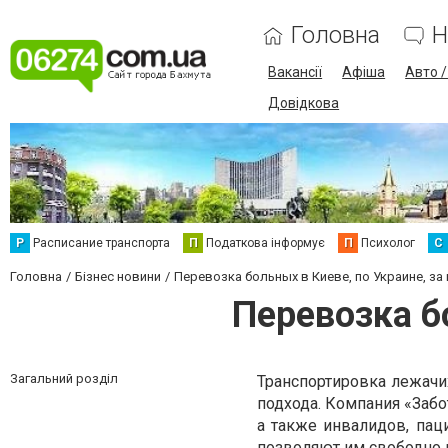
Головна
Н
Вакансії
Афіша
Авто 
Довідкова
Р
Расписание транспорта
П
Податкова інформує
П
Психолог
С
Головна
Бізнес новини
Перевозка больных в Киеве, по Украине, за 
Перевозка бо
Загальний розділ
Транспортировка лежачих
подхода. Компания «Забо
а также инвалидов, пац
позволяют им свободно 