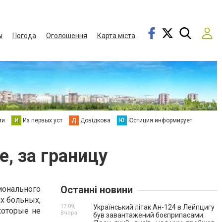
ы
Погода
Оголошення
Карта міста
ии
И
Из первых уст
Д
Довідкова
Ю
Юстиция информирует
е, за границу
Останні новини
ионального
их больных,
17:09,
Український літак Ан-124 в Лейпцигу
которые не
Вчора
був завантажений боєприпасами.