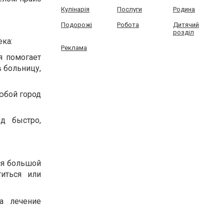
Кулінарія
Послуги
Родина
Подорожі
Робота
Дитячий
розділ
ка:
Реклама
я помогает
 больницу,
юбой город
д быстро,
ся большой
иться или
а лечение