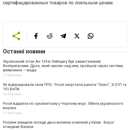
сертифицированных товаров по лояльным ценам.
Останні новини
Український літак Ан-124 в Лейпцигу був завантажений
боєприпасами. Дрон, який «висів» над ним, пройшов через систему
виявлення — медіа
17:09,
Вчора
Як відпрацювали сили ППО . Росія запустила ракети "Онікс", Х-31П та
101 БпЛА
13:42,
Вчора
Росія вдарила по суховантажу у Чорному морі . Вбила українського
моряка
11:46,
Вчора
Росіяни знищили склади двох великих компаній у Києві . Ворог
атакував бізнеси