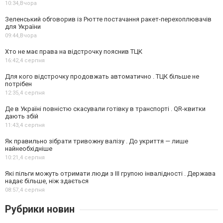
10:34,
Вчора
Зеленський обговорив із Рютте постачання ракет-перехоплювачів
для України
09:44,
Вчора
Хто не має права на відстрочку пояснив ТЦК
16:42,
4 серпня
Для кого відстрочку продовжать автоматично . ТЦК більше не
потрібен
12:35,
4 серпня
Де в Україні повністю скасували готівку в транспорті . QR-квитки
дають збій
11:43,
4 серпня
Як правильно зібрати тривожну валізу . До укриття — лише
найнеобхідніше
10:21,
4 серпня
Які пільги можуть отримати люди з III групою інвалідності . Держава
надає більше, ніж здається
08:57,
4 серпня
Рубрики новин