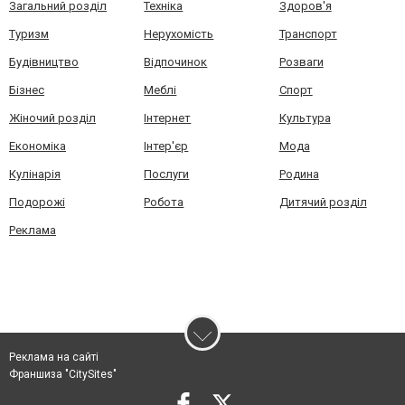
Загальний розділ
Техніка
Здоров'я
Туризм
Нерухомість
Транспорт
Будівництво
Відпочинок
Розваги
Бізнес
Меблі
Спорт
Жіночий розділ
Інтернет
Культура
Економіка
Інтер'єр
Мода
Кулінарія
Послуги
Родина
Подорожі
Робота
Дитячий розділ
Реклама
Реклама на сайті
Франшиза "CitySites"