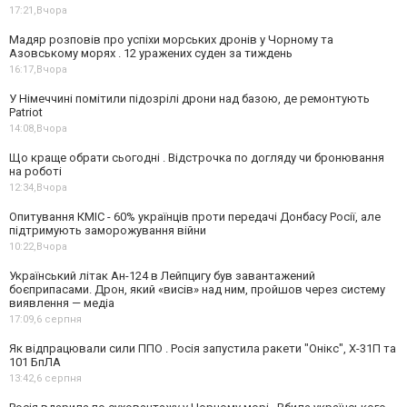
17:21,
Вчора
Мадяр розповів про успіхи морських дронів у Чорному та
Азовському морях . 12 уражених суден за тиждень
16:17,
Вчора
У Німеччині помітили підозрілі дрони над базою, де ремонтують
Patriot
14:08,
Вчора
Що краще обрати сьогодні . Відстрочка по догляду чи бронювання
на роботі
12:34,
Вчора
Опитування КМІС - 60% українців проти передачі Донбасу Росії, але
підтримують заморожування війни
10:22,
Вчора
Український літак Ан-124 в Лейпцигу був завантажений
боєприпасами. Дрон, який «висів» над ним, пройшов через систему
виявлення — медіа
17:09,
6 серпня
Як відпрацювали сили ППО . Росія запустила ракети "Онікс", Х-31П та
101 БпЛА
13:42,
6 серпня