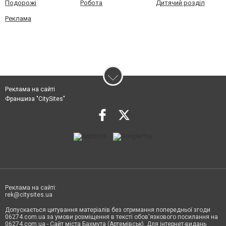
Подорожі
Робота
Дитячий розділ
Реклама
Реклама на сайті
Франшиза "CitySites"
Реклама на сайті:
rek@citysites.ua
Допускається цитування матеріалів без отримання попередньої згоди
06274.com.ua за умови розміщення в тексті обов'язкового посилання на
06274.com.ua - Сайт міста Бахмута (Артемівськ). Для інтернет-видань