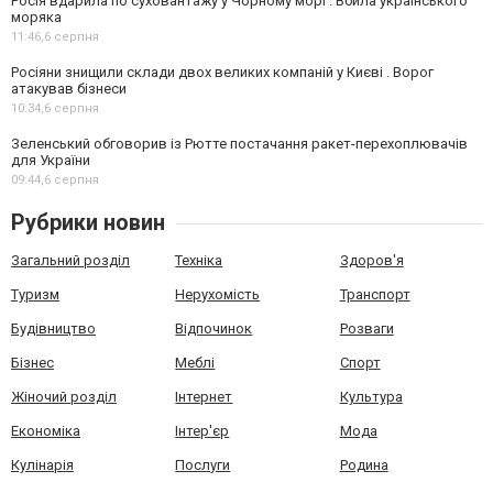
Росія вдарила по суховантажу у Чорному морі . Вбила українського
моряка
11:46,
6 серпня
Росіяни знищили склади двох великих компаній у Києві . Ворог
атакував бізнеси
10:34,
6 серпня
Зеленський обговорив із Рютте постачання ракет-перехоплювачів
для України
09:44,
6 серпня
Рубрики новин
Загальний розділ
Техніка
Здоров'я
Туризм
Нерухомість
Транспорт
Будівництво
Відпочинок
Розваги
Бізнес
Меблі
Спорт
Жіночий розділ
Інтернет
Культура
Економіка
Інтер'єр
Мода
Кулінарія
Послуги
Родина