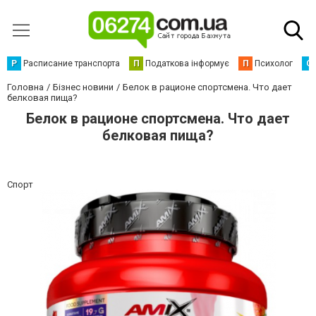
Р
Расписание транспорта
П
Податкова інформує
П
Психолог
С
Головна
Бізнес новини
Белок в рационе спортсмена. Что дает
белковая пища?
Белок в рационе спортсмена. Что дает
белковая пища?
Спорт