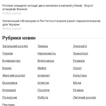
Росіяни знищили склади двох великих компаній у Києві . Ворог
атакував бізнеси
10:34,
6 серпня
Зеленський обговорив із Рютте постачання ракет-перехоплювачів
для України
09:44,
6 серпня
Рубрики новин
Загальний розділ
Техніка
Здоров'я
Туризм
Нерухомість
Транспорт
Будівництво
Відпочинок
Розваги
Бізнес
Меблі
Спорт
Жіночий розділ
Інтернет
Культура
Економіка
Інтер'єр
Мода
Кулінарія
Послуги
Родина
Подорожі
Робота
Дитячий розділ
Реклама