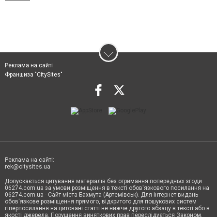
Реклама на сайті
Франшиза "CitySites"
Реклама на сайті:
rek@citysites.ua
Допускається цитування матеріалів без отримання попередньої згоди
06274.com.ua за умови розміщення в тексті обов'язкового посилання на
06274.com.ua - Сайт міста Бахмута (Артемівськ). Для інтернет-видань
обов'язкове розміщення прямого, відкритого для пошукових систем
гіперпосилання на цитовані статті не нижче другого абзацу в тексті або в
якості джерела. Порушення виняткових прав переслідується Законом.