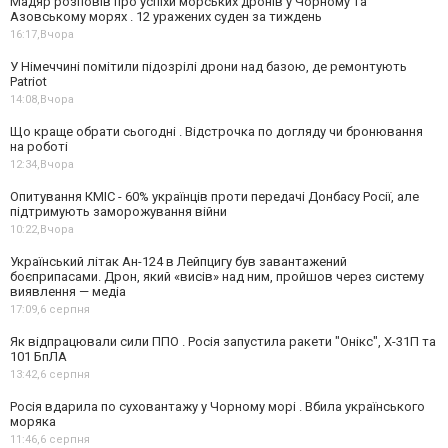
Мадяр розповів про успіхи морських дронів у Чорному та
Азовському морях . 12 уражених суден за тиждень
16:17,
Вчора
У Німеччині помітили підозрілі дрони над базою, де ремонтують
Patriot
14:08,
Вчора
Що краще обрати сьогодні . Відстрочка по догляду чи бронювання
на роботі
12:34,
Вчора
Опитування КМІС - 60% українців проти передачі Донбасу Росії, але
підтримують заморожування війни
10:22,
Вчора
Український літак Ан-124 в Лейпцигу був завантажений
боєприпасами. Дрон, який «висів» над ним, пройшов через систему
виявлення — медіа
17:09,
6 серпня
Як відпрацювали сили ППО . Росія запустила ракети "Онікс", Х-31П та
101 БпЛА
13:42,
6 серпня
Росія вдарила по суховантажу у Чорному морі . Вбила українського
моряка
11:46,
6 серпня