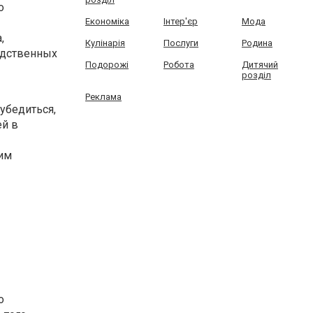
о
Економіка
Інтер'єр
Мода
,
Кулінарія
Послуги
Родина
одственных
Подорожі
Робота
Дитячий
розділ
Реклама
 убедиться,
ей в
шим
о