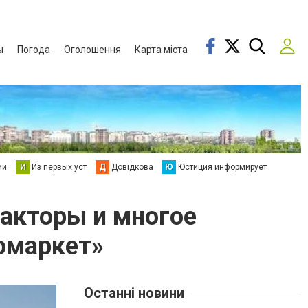
ы
Погода
Оголошення
Карта міста
ии
И
Из первых уст
Д
Довідкова
Ю
Юстиция информирует
ракторы и многое
ромаркет»
Останні новини