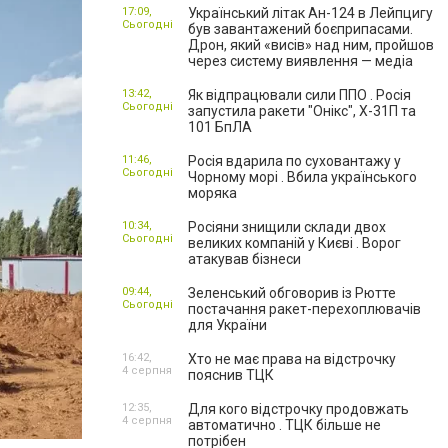
17:09,
Український літак Ан-124 в Лейпцигу
Сьогодні
був завантажений боєприпасами.
Дрон, який «висів» над ним, пройшов
через систему виявлення — медіа
13:42,
Як відпрацювали сили ППО . Росія
Сьогодні
запустила ракети "Онікс", Х-31П та
101 БпЛА
11:46,
Росія вдарила по суховантажу у
Сьогодні
Чорному морі . Вбила українського
моряка
10:34,
Росіяни знищили склади двох
Сьогодні
великих компаній у Києві . Ворог
атакував бізнеси
09:44,
Зеленський обговорив із Рютте
Сьогодні
постачання ракет-перехоплювачів
для України
16:42,
Хто не має права на відстрочку
4 серпня
пояснив ТЦК
12:35,
Для кого відстрочку продовжать
4 серпня
автоматично . ТЦК більше не
потрібен