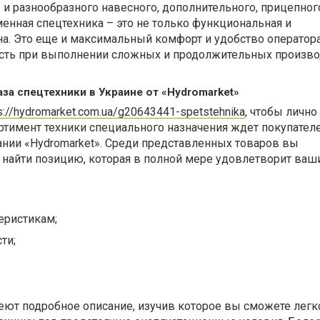
и разнообразного навесного, дополнительного, прицепног
енная спецтехника – это не только функциональная и
а. Это еще и максимальный комфорт и удобство оператора
сть при выполнении сложных и продолжительных произв
за спецтехники в Украине от «Hydromarket»
s://hydromarket.com.ua/g20643441-spetstehnika
, чтобы лично
ртимент техники специального назначения ждет покупател
ании «Hydromarket». Среди представленных товаров вы
 найти позицию, которая в полной мере удовлетворит ва
еристикам;
ти;
еют подробное описание, изучив которое вы сможете легк