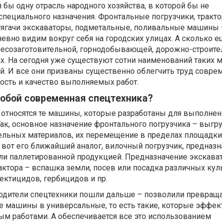
 бы одну отрасль народного хозяйства, в которой бы не
специального назначения. Фронтальные погрузчики, тракто
тягачи экскаваторы, подметальные, поливальные машины –
вно видим вокруг себя на городских улицах. А сколько е
 лесозаготовительной, горнодобывающей, дорожно-строите
ах. На сегодня уже существуют сотни наименований таких 
й. И все они призваны существенно облегчить труд совре
ость и качество выполняемых работ.
собой современная спецтехника?
 относятся те машины, которые разработаны для выполнен
ак, основное назначение фронтального погрузчика – выгр
тельных материалов, их перемещение в пределах площадки
 вот его ближайший аналог, вилочный погрузчик, предназн
или паллетированной продукцией. Предназначение экскава
ктора – вспашка земли, посев или посадка различных куль
ектицидов, гербицидов и пр.
дители спецтехники пошли дальше – позволили превращ
 машины в универсальные, то есть такие, которые эффек
ым работами. А обеспечивается все это использованием