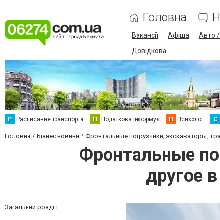
Головна
Н
Вакансії
Афіша
Авто 
Довідкова
Р
Расписание транспорта
П
Податкова інформує
П
Психолог
С
Головна
Бізнес новини
Фронтальные погрузчики, экскаваторы, тра
Фронтальные пог
другое в
Загальний розділ