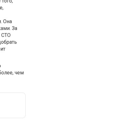
того,
е,
. Она
ами. За
 СТО
добрать
рит
ю
более, чем