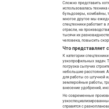
Сложно представить хотя
использовалась техника 
бульдозеры, комбайны, 
многое другое мы ежедне
спецтехники работает в
отрасли, на производств
тысячи их разновидносте
человека, повысить скор
Что представляет 
К категории спецтехники
узкопрофильных задач. Т
погрузка сыпучих строи
небольшие расстояния. А
для работы со штучной 
землеройные работы, тра
внесение удобрений, инс
Но современные произво
узкоспециализированные
справятся с разнопланов