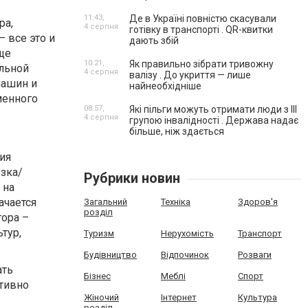
11:43,
Де в Україні повністю скасували
ра,
4 серпня
готівку в транспорті . QR-квитки
 все это и
дають збій
ще
10:21,
Як правильно зібрати тривожну
льной
4 серпня
валізу . До укриття — лише
машин и
найнеобхідніше
менного
08:57,
Які пільги можуть отримати люди з III
4 серпня
групою інвалідності . Держава надає
більше, ніж здається
ия
узка/
Рубрики новин
 на
ачается
Загальний
Техніка
Здоров'я
розділ
тора –
тур,
Туризм
Нерухомість
Транспорт
Будівництво
Відпочинок
Розваги
ать
Бізнес
Меблі
Спорт
тивно
Жіночий
Інтернет
Культура
розділ