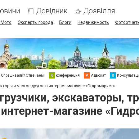
овини
Довідник
Дозвілля
/ Мото
Эксперты города
Блоги
Недвижимость
Фотоотчет
Спрашивали? Отвечаем!
К
конференция
А
Адвокат
К
Консультац
кторы и многое другое в интернет-магазине «Гидромаркет»
рузчики, экскаваторы, т
 интернет-магазине «Гид