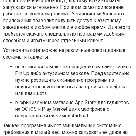
полноценный игровой клуб, поэтому все автоматы
запускаются мгновенно. При этом само приложение
работает в фоновом режиме. Установка мобильного
приложения позволит получить доступ к азартному
заведению в любом месте и в любое время. Для этого
требуется скачать специальную программу удобным
способом и играть через отдельный клиент.
Установить софт можно на различные операционные
системы и гаджеты:
по активной ссылке на официальном сайте казино
Pin Up либо актуальном зеркале. Предварительно
нужно разрешить скачивание программ из
неизвестных источников в настройках телефона
или планшета;
в официальном магазине App Store для гаджетов
на ОС iOS и Play Market для смартфонов с
операционной системой Android.
Так как программа имеет минимальные системные
требования и малый вес, можно запускать ее даже на