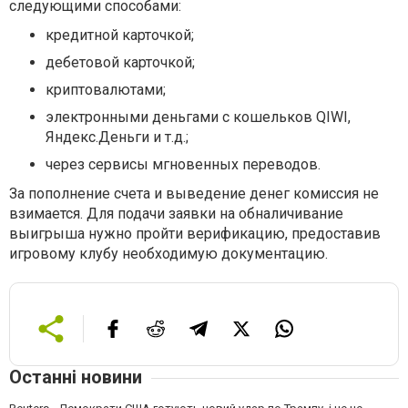
следующими способами:
кредитной карточкой;
дебетовой карточкой;
криптовалютами;
электронными деньгами с кошельков QIWI,
Яндекс.Деньги и т.д.;
через сервисы мгновенных переводов.
За пополнение счета и выведение денег комиссия не
взимается. Для подачи заявки на обналичивание
выигрыша нужно пройти верификацию, предоставив
игровому клубу необходимую документацию.
Останні новини