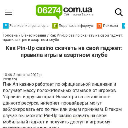
Р
Расписание транспорта
П
Податкова інформує
П
Психолог
С
Головна
Бізнес новини
Как Pin-Up casino скачать на свой гаджет:
правила игры в азартном клубе
Как Pin-Up casino скачать на свой гаджет:
правила игры в азартном клубе
10:46,
3 жовтня 2022 р.
Розваги
Пин Ап казино работает по официальной лицензии и
получает массу положительных отзывов от игроков
Украины и других стран. Несмотря на легальность
данного ресурса, интернет-провайдеры могут
заблокировать его по тем или иным причинам. В таком
случае вы можете
Pin-Up casino скачать
на свой
мобильный гаджет и получить доступ к игровому