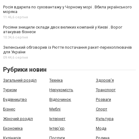
Росія вдарила по суховантажу у Чорному морі . Вбила українського
моряка
11:46,
6 серпня
Росіяни знищили склади двох великих компаній у Києві . Ворог
атакував бізнеси
10:34,
6 серпня
Зеленський обговорив із Рютте постачання ракет-перехоплювачів
для України
09:44,
6 серпня
Рубрики новин
Загальний розділ
Техніка
Здоров'я
Туризм
Нерухомість
Транспорт
Будівництво
Відпочинок
Розваги
Бізнес
Меблі
Спорт
Жіночий розділ
Інтернет
Культура
Економіка
Інтер'єр
Мода
Кулінарія
Послуги
Родина