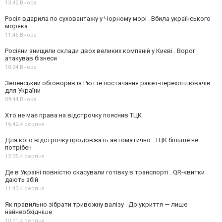
13:42,
Вчора
Росія вдарила по суховантажу у Чорному морі . Вбила українського
моряка
11:46,
Вчора
Росіяни знищили склади двох великих компаній у Києві . Ворог
атакував бізнеси
10:34,
Вчора
Зеленський обговорив із Рютте постачання ракет-перехоплювачів
для України
09:44,
Вчора
Хто не має права на відстрочку пояснив ТЦК
16:42,
4 серпня
Для кого відстрочку продовжать автоматично . ТЦК більше не
потрібен
12:35,
4 серпня
Де в Україні повністю скасували готівку в транспорті . QR-квитки
дають збій
11:43,
4 серпня
Як правильно зібрати тривожну валізу . До укриття — лише
найнеобхідніше
10:21,
4 серпня