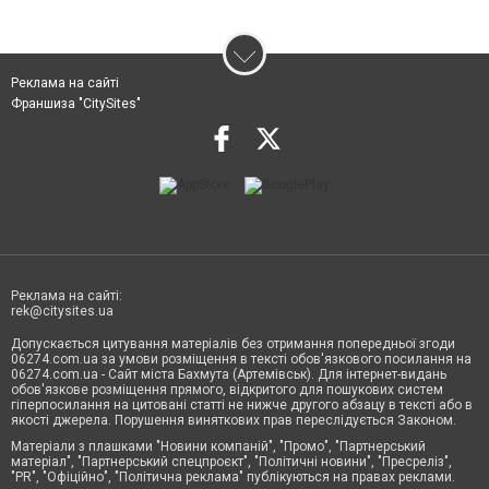
Реклама на сайті
Франшиза "CitySites"
Реклама на сайті:
rek@citysites.ua
Допускається цитування матеріалів без отримання попередньої згоди
06274.com.ua за умови розміщення в тексті обов'язкового посилання на
06274.com.ua - Сайт міста Бахмута (Артемівськ). Для інтернет-видань
обов'язкове розміщення прямого, відкритого для пошукових систем
гіперпосилання на цитовані статті не нижче другого абзацу в тексті або в
якості джерела. Порушення виняткових прав переслідується Законом.
Матеріали з плашками "Новини компаній", "Промо", "Партнерський
матеріал", "Партнерський спецпроєкт", "Політичні новини", "Пресреліз",
"PR", "Офіційно", "Політична реклама" публікуються на правах реклами.