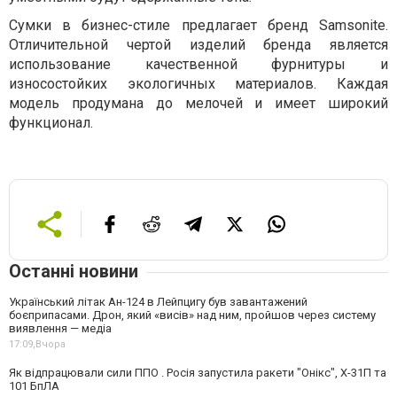
Сумки в бизнес-стиле предлагает бренд Samsonite.
Отличительной чертой изделий бренда является
использование качественной фурнитуры и
износостойких экологичных материалов. Каждая
модель продумана до мелочей и имеет широкий
функционал.
Останні новини
Український літак Ан-124 в Лейпцигу був завантажений
боєприпасами. Дрон, який «висів» над ним, пройшов через систему
виявлення — медіа
17:09,
Вчора
Як відпрацювали сили ППО . Росія запустила ракети "Онікс", Х-31П та
101 БпЛА