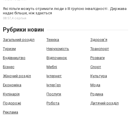
Які пільги можуть отримати люди з III групою інвалідності . Держава
надає більше, ніж здається
08:57,
4 серпня
Рубрики новин
Загальний розділ
Техніка
Здоров'я
Туризм
Нерухомість
Транспорт
Будівництво
Відпочинок
Розваги
Бізнес
Меблі
Спорт
Жіночий розділ
Інтернет
Культура
Економіка
Інтер'єр
Мода
Кулінарія
Послуги
Родина
Подорожі
Робота
Дитячий розділ
Реклама