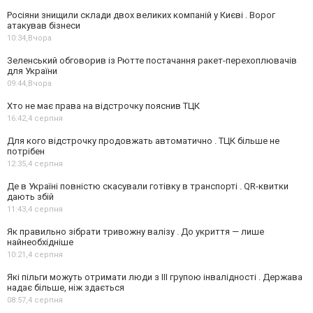
Росіяни знищили склади двох великих компаній у Києві . Ворог
атакував бізнеси
10:34,
Вчора
Зеленський обговорив із Рютте постачання ракет-перехоплювачів
для України
09:44,
Вчора
Хто не має права на відстрочку пояснив ТЦК
16:42,
4 серпня
Для кого відстрочку продовжать автоматично . ТЦК більше не
потрібен
12:35,
4 серпня
Де в Україні повністю скасували готівку в транспорті . QR-квитки
дають збій
11:43,
4 серпня
Як правильно зібрати тривожну валізу . До укриття — лише
найнеобхідніше
10:21,
4 серпня
Які пільги можуть отримати люди з III групою інвалідності . Держава
надає більше, ніж здається
08:57,
4 серпня