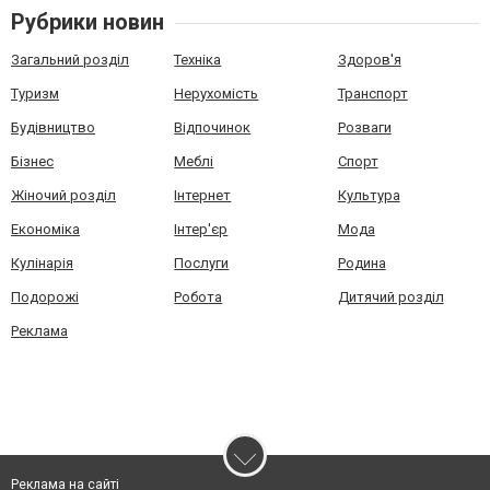
Рубрики новин
Загальний розділ
Техніка
Здоров'я
Туризм
Нерухомість
Транспорт
Будівництво
Відпочинок
Розваги
Бізнес
Меблі
Спорт
Жіночий розділ
Інтернет
Культура
Економіка
Інтер'єр
Мода
Кулінарія
Послуги
Родина
Подорожі
Робота
Дитячий розділ
Реклама
Реклама на сайті