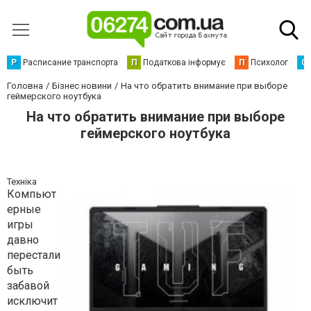
Р
Расписание транспорта
П
Податкова інформує
П
Психолог
С
Головна
Бізнес новини
На что обратить внимание при выборе
геймерского ноутбука
На что обратить внимание при выборе
геймерского ноутбука
Техніка
Компьют
ерные
игры
давно
перестали
быть
забавой
исключит