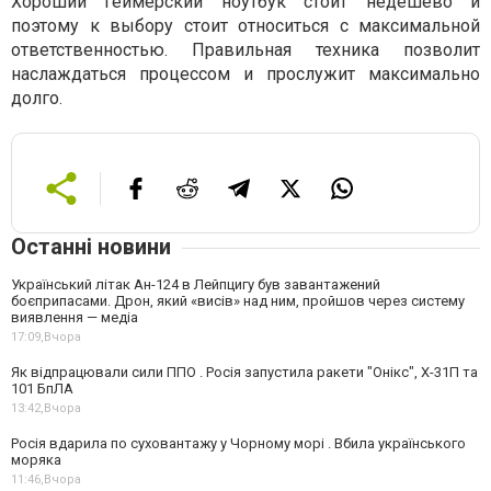
Хороший геймерский ноутбук стоит недешево и
поэтому к выбору стоит относиться с максимальной
ответственностью. Правильная техника позволит
наслаждаться процессом и прослужит максимально
долго.
Останні новини
Український літак Ан-124 в Лейпцигу був завантажений
боєприпасами. Дрон, який «висів» над ним, пройшов через систему
виявлення — медіа
17:09,
Вчора
Як відпрацювали сили ППО . Росія запустила ракети "Онікс", Х-31П та
101 БпЛА
13:42,
Вчора
Росія вдарила по суховантажу у Чорному морі . Вбила українського
моряка
11:46,
Вчора