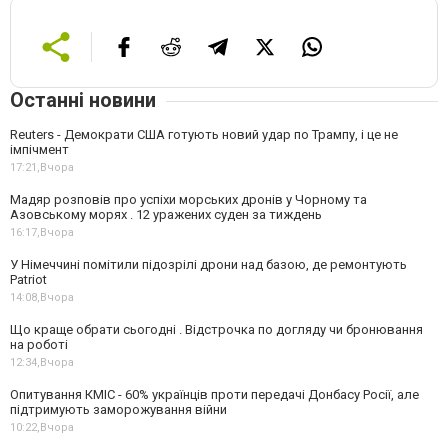
Останні новини
Reuters - Демократи США готують новий удар по Трампу, і це не
імпічмент
17:21,
Вчора
Мадяр розповів про успіхи морських дронів у Чорному та
Азовському морях . 12 уражених суден за тиждень
16:17,
Вчора
У Німеччині помітили підозрілі дрони над базою, де ремонтують
Patriot
14:08,
Вчора
Що краще обрати сьогодні . Відстрочка по догляду чи бронювання
на роботі
12:34,
Вчора
Опитування КМІС - 60% українців проти передачі Донбасу Росії, але
підтримують заморожування війни
10:22,
Вчора