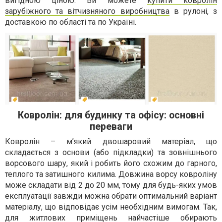
вигідною ціною. Ви можете
купити ковролін
зарубіжного та вітчизняного виробництва
в рулоні, з
доставкою по області та по Україні.
Ковролін: для будинку та офісу: основні
переваги
Ковролін – м’який двошаровий матеріал, що
складається з основи (або підкладки) та зовнішнього
ворсового шару, який і робить його схожим до гарного,
теплого та затишного килима. Довжина ворсу ковроліну
може складати від 2 до 20 мм, тому для будь-яких умов
експлуатації завжди можна обрати оптимальний варіант
матеріалу, що відповідає усім необхідним вимогам. Так,
для житлових приміщень найчастіше обирають