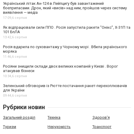
Український літак Ан-124 в Лейпцигу був завантажений
боєприпасами. Дрон, який «висів» над ним, пройшов через систему
виявлення — медіа
17:09,
6 серпня
Як відпрацювали сили ППО . Росія запустила ракети "Онікс", Х-31П та
101 БпЛА
13:42,
6 серпня
Росія вдарила по суховантажу у Чорному морі . Вбила українського
моряка
11:46,
6 серпня
Росіяни знищили склади двох великих компаній у Києві . Ворог
атакував бізнеси
10:34,
6 серпня
Зеленський обговорив із Рютте постачання ракет-перехоплювачів
для України
09:44,
6 серпня
Рубрики новин
Загальний розділ
Техніка
Здоров'я
Туризм
Нерухомість
Транспорт