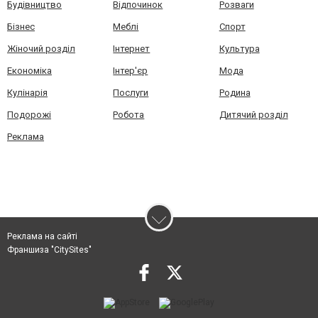
Будівництво
Відпочинок
Розваги
Бізнес
Меблі
Спорт
Жіночий розділ
Інтернет
Культура
Економіка
Інтер'єр
Мода
Кулінарія
Послуги
Родина
Подорожі
Робота
Дитячий розділ
Реклама
Реклама на сайті
Франшиза "CitySites"