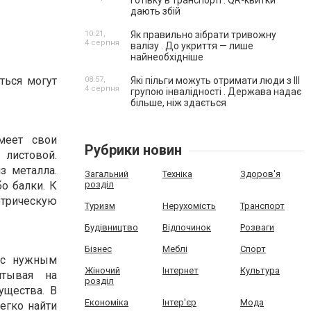
готівку в транспорті . QR-квитки
дають збій
10:21,
Як правильно зібрати тривожну
4 серпня
валізу . До укриття — лише
найнеобхідніше
ться могут
08:57,
Які пільги можуть отримати люди з III
4 серпня
групою інвалідності . Держава надає
більше, ніж здається
меет свои
Рубрики новин
листовой.
з металла.
Загальний
Техніка
Здоров'я
о балки. К
розділ
трическую
Туризм
Нерухомість
Транспорт
Будівництво
Відпочинок
Розваги
Бізнес
Меблі
Спорт
 с нужным
Жіночий
Інтернет
Культура
итывая на
розділ
ущества. В
Економіка
Інтер'єр
Мода
егко найти