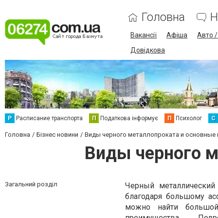
Головна
Н
Вакансії
Афіша
Авто 
Довідкова
Р
Расписание транспорта
П
Податкова інформує
П
Психолог
С
Головна
Бізнес новини
Виды черного металлопроката и основные
Виды черного м
Загальний розділ
Черный металлический 
благодаря большому ас
можно найти большой
преимущества. П