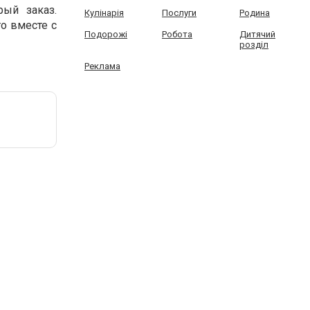
рый заказ.
Кулінарія
Послуги
Родина
то вместе с
Подорожі
Робота
Дитячий
розділ
Реклама