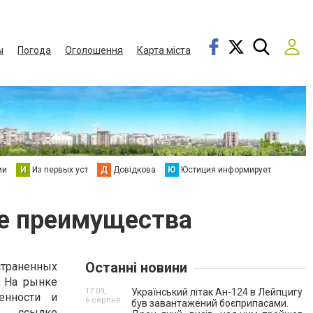
ы
Погода
Оголошення
Карта міста
ии
И
Из первых уст
Д
Довідкова
Ю
Юстиция информирует
ые преимущества
Останні новини
страненных
. На рынке
17:09,
Український літак Ан-124 в Лейпцигу
енности и
6 серпня
був завантажений боєприпасами.
 ссылке