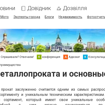
овини
Довідник
Дозвілля
/ Мото
Эксперты города
Блоги
Недвижимость
Фотоотчет
Спрашивали? Отвечаем!
К
конференция
А
Адвокат
К
Консультац
 преимущества
еталлопроката и основн
прокат заслуженно считается одним из самых распро
сортименту и уникальным техническим характеристикам
 сортамент, который имеет свои уникальные особ
одробней с ним можно ознакомиться по