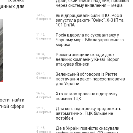
Дрон, який «висів» над ним, пройшов
через систему виявлення — медіа
данных для
13:42,
Як відпрацювали сили ППО . Росія
6 серпня
запустила ракети "Онікс", Х-31П та
101 БпЛА
11:46,
Росія вдарила по суховантажу у
6 серпня
Чорному морі . Вбила українського
моряка
10:34,
Росіяни знищили склади двох
6 серпня
великих компаній у Києві . Ворог
атакував бізнеси
09:44,
Зеленський обговорив із Рютте
6 серпня
постачання ракет-перехоплювачів
для України
16:42,
Хто не має права на відстрочку
4 серпня
пояснив ТЦК
ости найти
тной сфере
12:35,
Для кого відстрочку продовжать
4 серпня
автоматично . ТЦК більше не
потрібен
11:43,
Де в Україні повністю скасували
4 серпня