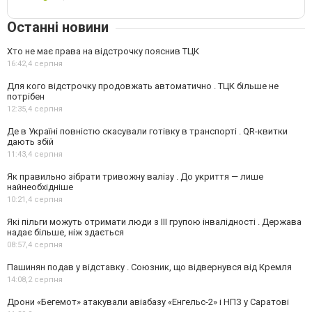
Останні новини
Хто не має права на відстрочку пояснив ТЦК
16:42,
4 серпня
Для кого відстрочку продовжать автоматично . ТЦК більше не
потрібен
12:35,
4 серпня
Де в Україні повністю скасували готівку в транспорті . QR-квитки
дають збій
11:43,
4 серпня
Як правильно зібрати тривожну валізу . До укриття — лише
найнеобхідніше
10:21,
4 серпня
Які пільги можуть отримати люди з III групою інвалідності . Держава
надає більше, ніж здається
08:57,
4 серпня
Пашинян подав у відставку . Союзник, що відвернувся від Кремля
14:08,
2 серпня
Дрони «Бегемот» атакували авіабазу «Енгельс-2» і НПЗ у Саратові