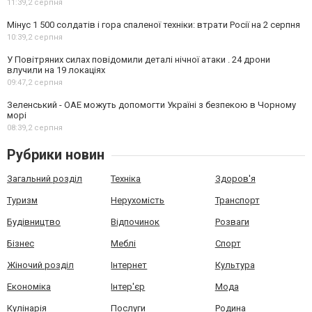
11:39,
2 серпня
Мінус 1 500 солдатів і гора спаленої техніки: втрати Росії на 2 серпня
10:39,
2 серпня
У Повітряних силах повідомили деталі нічної атаки . 24 дрони
влучили на 19 локаціях
09:47,
2 серпня
Зеленський - ОАЕ можуть допомогти Україні з безпекою в Чорному
морі
08:39,
2 серпня
Рубрики новин
Загальний розділ
Техніка
Здоров'я
Туризм
Нерухомість
Транспорт
Будівництво
Відпочинок
Розваги
Бізнес
Меблі
Спорт
Жіночий розділ
Інтернет
Культура
Економіка
Інтер'єр
Мода
Кулінарія
Послуги
Родина