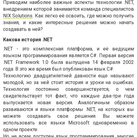
Приводим наиболее важные аспекты технологии .NET,
внедрением которой занимается команда специалистов
NIX Solutions
. Как легко её освоить, где можно получить
знания, и какие интересные решения можно начать
создавать в ней?
Какова история .NET
.NET - это комплексная платформа, и её ведущим
языком программирования является C#. Первая версия
.NET Framework 1.0 была выпущена 14 февраля 2002
года. В это же время был опубликован язык C#.
Технологию двадцатилетней давности еще называют
молодой, но за ней стоит история и уроки на ошибках.
Технология постоянно совершенствуется, о чем
свидетельствует тот факт, что каждые два-три года
выпускается новая версия. Аналогичным образом
развиваются и языки платформы .NET, на которых вы
можете создавать свои решения. Вы можете
использовать все языки Microsoft одновременно в
одном проекте.
Но не всем доступен язык программирования, многие