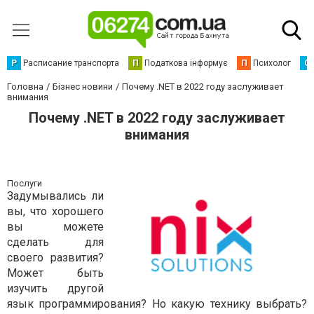
Р
Расписание транспорта
П
Податкова інформує
П
Психолог
С
Головна
Бізнес новини
Почему .NET в 2022 году заслуживает
внимания
Почему .NET в 2022 году заслуживает
внимания
Послуги
Задумывались ли
вы, что хорошего
вы можете
сделать для
своего развития?
Может быть
изучить другой
язык программирования? Но какую технику выбрать?