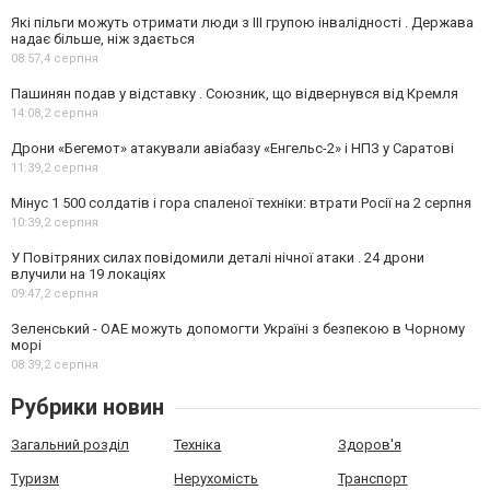
Які пільги можуть отримати люди з III групою інвалідності . Держава
надає більше, ніж здається
08:57,
4 серпня
Пашинян подав у відставку . Союзник, що відвернувся від Кремля
14:08,
2 серпня
Дрони «Бегемот» атакували авіабазу «Енгельс-2» і НПЗ у Саратові
11:39,
2 серпня
Мінус 1 500 солдатів і гора спаленої техніки: втрати Росії на 2 серпня
10:39,
2 серпня
У Повітряних силах повідомили деталі нічної атаки . 24 дрони
влучили на 19 локаціях
09:47,
2 серпня
Зеленський - ОАЕ можуть допомогти Україні з безпекою в Чорному
морі
08:39,
2 серпня
Рубрики новин
Загальний розділ
Техніка
Здоров'я
Туризм
Нерухомість
Транспорт