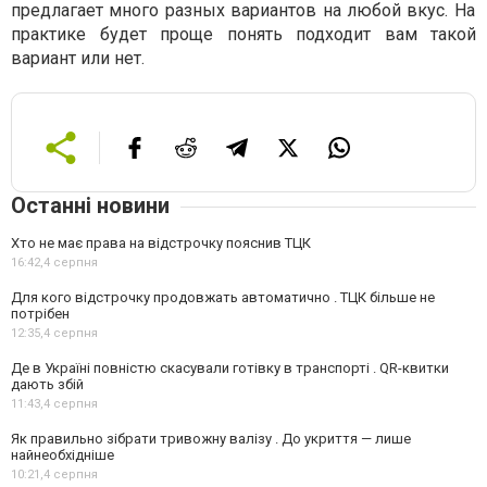
предлагает много разных вариантов на любой вкус. На
практике будет проще понять подходит вам такой
вариант или нет.
Останні новини
Хто не має права на відстрочку пояснив ТЦК
16:42,
4 серпня
Для кого відстрочку продовжать автоматично . ТЦК більше не
потрібен
12:35,
4 серпня
Де в Україні повністю скасували готівку в транспорті . QR-квитки
дають збій
11:43,
4 серпня
Як правильно зібрати тривожну валізу . До укриття — лише
найнеобхідніше
10:21,
4 серпня