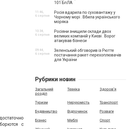
101 БпЛА
11:46,
Росія вдарила по суховантажу у
6 серпня
Чорному морі . Вбила українського
моряка
10:34,
Росіяни знищили склади двох
6 серпня
великих компаній у Києві . Ворог
атакував бізнеси
09:44,
Зеленський обговорив із Рютте
6 серпня
постачання ракет-перехоплювачів
для України
Рубрики новин
Загальний
Техніка
Здоров'я
розділ
Туризм
Нерухомість
Транспорт
Будівництво
Відпочинок
Розваги
достаточно
Бізнес
Меблі
Спорт
борются с