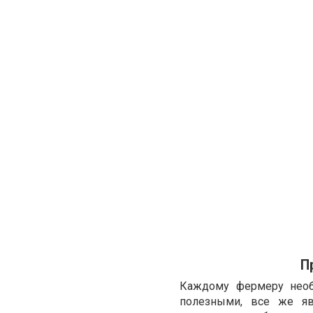
П
Каждому фермеру необх
полезными, все же яв