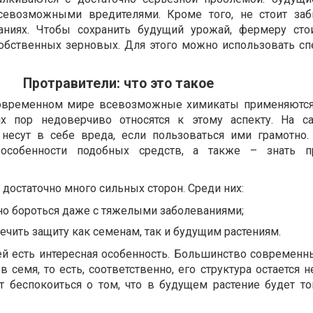
севозможными вредителями. Кроме того, не стоит за
аниях. Чтобы сохранить будущий урожай, фермеру сто
собственных зерновых. Для этого можно использовать с
Протравители: что это такое
 современном мире всевозможные химикаты применяютс
их пор недоверчиво относятся к этому аспекту. На с
несут в себе вреда, если пользоваться ими грамотно.
особенности подобных средств, а также – знать п
 достаточно много сильных сторон. Среди них:
но бороться даже с тяжелыми заболеваниями;
чить защиту как семенам, так и будущим растениям.
ей есть интересная особенность. Большинство современн
 семя, то есть, соответственно, его структура остается 
ит беспокоиться о том, что в будущем растение будет т