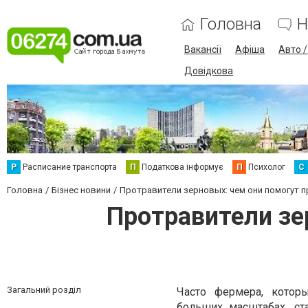
Головна
Н
Вакансії
Афіша
Авто 
Довідкова
Р
Расписание транспорта
П
Податкова інформує
П
Психолог
С
Головна
Бізнес новини
Протравители зерновых: чем они помогут 
Протравители зе
Загальний розділ
Часто фермера, котор
больших масштабах, ст