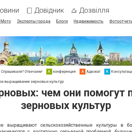
овини
Довідник
Дозвілля
/ Мото
Эксперты города
Блоги
Недвижимость
Фотоотчет
Спрашивали? Отвечаем!
К
конференция
А
Адвокат
К
Консультац
при выращивании зерновых культур
рновых: чем они помогут
зерновых культур
ые выращивают сельскохозяйственные культуры в бо
алкиваются с достаточно серьезной проблемой: будущи