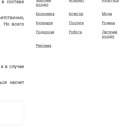
Жіночий
Інтернет
Культура
 в составе
розділ
Економіка
Інтер'єр
Мода
ветственно,
Кулінарія
Послуги
Родина
. Но всего
Подорожі
Робота
Дитячий
розділ
Реклама
а в случае
ься насчет