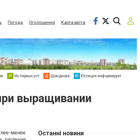
ы
Погода
Оголошення
Карта міста
ии
И
Из первых уст
Д
Довідкова
Ю
Юстиция информирует
 при выращивании
Останні новини
лее-менее
е растения