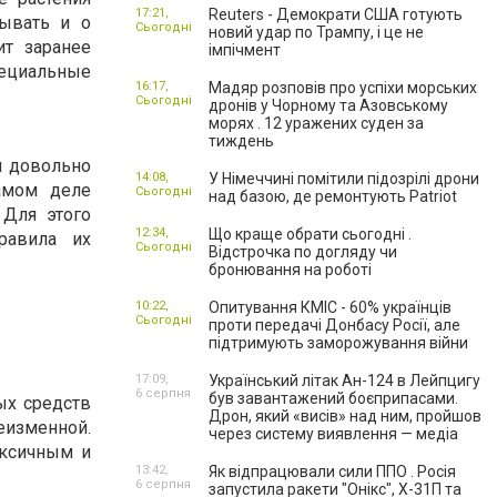
17:21,
Reuters - Демократи США готують
бывать и о
Сьогодні
новий удар по Трампу, і це не
ит заранее
імпічмент
пециальные
16:17,
Мадяр розповів про успіхи морських
Сьогодні
дронів у Чорному та Азовському
морях . 12 уражених суден за
тиждень
я довольно
14:08,
У Німеччині помітили підозрілі дрони
амом деле
Сьогодні
над базою, де ремонтують Patriot
 Для этого
12:34,
Що краще обрати сьогодні .
равила их
Сьогодні
Відстрочка по догляду чи
бронювання на роботі
10:22,
Опитування КМІС - 60% українців
Сьогодні
проти передачі Донбасу Росії, але
підтримують заморожування війни
17:09,
Український літак Ан-124 в Лейпцигу
6 серпня
був завантажений боєприпасами.
ых средств
Дрон, який «висів» над ним, пройшов
неизменной.
через систему виявлення — медіа
оксичным и
13:42,
Як відпрацювали сили ППО . Росія
6 серпня
запустила ракети "Онікс", Х-31П та