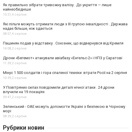
Як правильно зібрати тривожну валізу . До укриття — лише
найнеобхідніше
10:21,
4 серпня
Які пільги можуть отримати люди з III групою інвалідності . Держава
надає більше, ніж здається
08:57,
4 серпня
Пашинян подав у відставку . Союзник, що відвернувся від Кремля
14:08,
2 серпня
Дрони «Бегемот» атакували авіабазу «Енгельс-2» і НПЗ у Саратові
11:39,
2 серпня
Мінус 1 500 солдатів і гора спаленої техніки: втрати Росії на 2 серпня
10:39,
2 серпня
У Повітряних силах повідомили деталі нічної атаки . 24 дрони
влучили на 19 локаціях
09:47,
2 серпня
Зеленський - ОАЕ можуть допомогти Україні з безпекою в Чорному
морі
08:39,
2 серпня
Рубрики новин