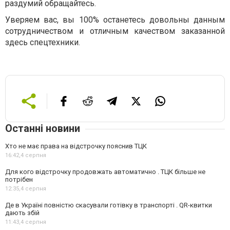
раздумий обращайтесь.
Уверяем вас, вы 100% останетесь довольны данным
сотрудничеством и отличным качеством заказанной
здесь спецтехники.
Останні новини
Хто не має права на відстрочку пояснив ТЦК
16:42,
4 серпня
Для кого відстрочку продовжать автоматично . ТЦК більше не
потрібен
12:35,
4 серпня
Де в Україні повністю скасували готівку в транспорті . QR-квитки
дають збій
11:43,
4 серпня