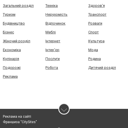
Загальний розділ
Техніка
Здоров'я
Туризм
Нерухомість
Транспорт
Будівництво
Відпочинок
Розваги
Бізнес
Меблі
Спорт
Жіночий розділ
Інтернет
Культура
Економіка
Інтер'єр
Мода
Кулінарія
Послуги
Родина
Подорожі
Робота
Дитячий розділ
Реклама
Реклама на сайті
Франшиза "CitySites"