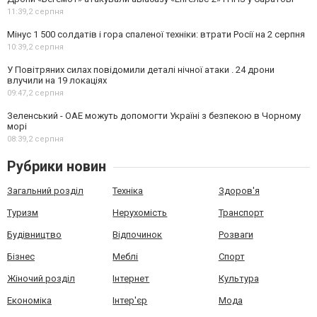
11:39,
2 серпня
Мінус 1 500 солдатів і гора спаленої техніки: втрати Росії на 2 серпня
10:39,
2 серпня
У Повітряних силах повідомили деталі нічної атаки . 24 дрони
влучили на 19 локаціях
09:47,
2 серпня
Зеленський - ОАЕ можуть допомогти Україні з безпекою в Чорному
морі
08:39,
2 серпня
Рубрики новин
Загальний розділ
Техніка
Здоров'я
Туризм
Нерухомість
Транспорт
Будівництво
Відпочинок
Розваги
Бізнес
Меблі
Спорт
Жіночий розділ
Інтернет
Культура
Економіка
Інтер'єр
Мода