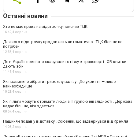
Останні новини
Хто не має права на відстрочку пояснив ТЦК
16:42,
4 серпня
Для кого відстрочку продовжать автоматично . ТЦК більше не
потрібен
12:35,
4 серпня
Де в Україні повністю скасували готівку в транспорті . QR-квитки
дають збій
11:43,
4 серпня
Як правильно зібрати тривожну валізу . До укриття — лише
найнеобхідніше
10:21,
4 серпня
Які пільги можуть отримати люди з III групою інвалідності . Держава
надає більше, ніж здається
08:57,
4 серпня
Пашинян подав у відставку . Союзник, що відвернувся від Кремля
14:08,
2 серпня
Дрони «Бегемот» атакували авіабазу «Енгельс-2» і НПЗ у Саратові