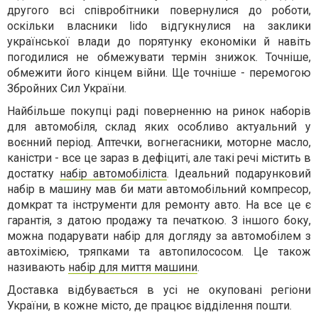
другого всі співробітники повернулися до роботи,
оскільки власники lido відгукнулися на заклики
української влади до порятунку економіки й навіть
погодилися не обмежувати термін знижок. Точніше,
обмежити його кінцем війни. Ще точніше - перемогою
Збройних Сил України.
Найбільше покупці раді поверненню на ринок наборів
для автомобіля, склад яких особливо актуальний у
воєнний період. Аптечки, вогнегасники, моторне масло,
каністри - все це зараз в дефіциті, але такі речі містить в
достатку
набір автомобіліста
. Ідеальний подарунковий
набір в машину мав би мати автомобільний компресор,
домкрат та інструменти для ремонту авто. На все це є
гарантія, з датою продажу та печаткою. З іншого боку,
можна подарувати набір для догляду за автомобілем з
автохімією, тряпками та автопилососом. Це також
називають
набір для миття машини
.
Доставка відбувається в усі не окуповані регіони
України, в кожне місто, де працює відділення пошти.