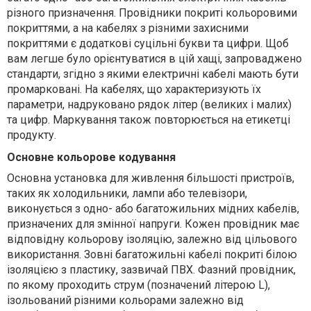
різного призначення. Провідники покриті кольоровими
покриттями, а на кабелях з різними захисними
покриттями є додаткові суцільні букви та цифри. Щоб
вам легше було орієнтуватися в цій хащі, запроваджено
стандарти, згідно з якими електричні кабелі мають бути
промарковані. На кабелях, що характеризують їх
параметри, надруковано рядок літер (великих і малих)
та цифр. Маркування також повторюється на етикетці
продукту.
Основне кольорове кодування
Основна установка для живлення більшості пристроїв,
таких як холодильники, лампи або телевізори,
виконується з одно- або багатожильних мідних кабелів,
призначених для змінної напруги. Кожен провідник має
відповідну кольорову ізоляцію, залежно від цільового
використання. Зовні багатожильні кабелі покриті білою
ізоляцією з пластику, зазвичай ПВХ. Фазний провідник,
по якому проходить струм (позначений літерою L),
ізольований різними кольорами залежно від