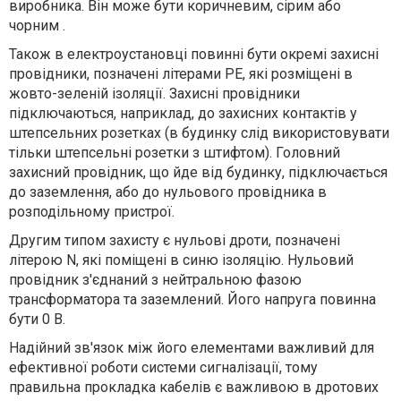
виробника. Він може бути коричневим, сірим або
чорним .
Також в електроустановці повинні бути окремі захисні
провідники, позначені літерами PE, які розміщені в
жовто-зеленій ізоляції. Захисні провідники
підключаються, наприклад, до захисних контактів у
штепсельних розетках (в будинку слід використовувати
тільки штепсельні розетки з штифтом). Головний
захисний провідник, що йде від будинку, підключається
до заземлення, або до нульового провідника в
розподільному пристрої.
Другим типом захисту є нульові дроти, позначені
літерою N, які поміщені в синю ізоляцію. Нульовий
провідник з'єднаний з нейтральною фазою
трансформатора та заземлений. Його напруга повинна
бути 0 В.
Надійний зв'язок між його елементами важливий для
ефективної роботи системи сигналізації, тому
правильна прокладка кабелів є важливою в дротових