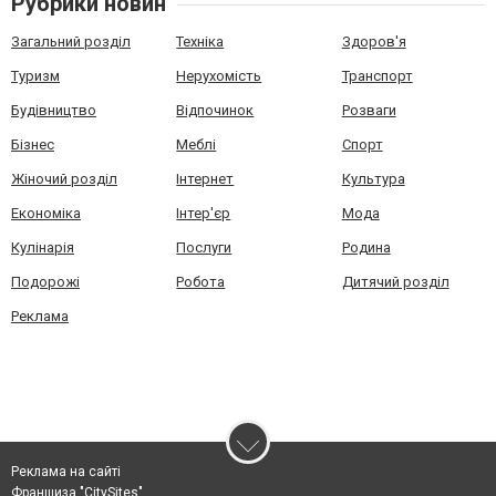
Рубрики новин
Загальний розділ
Техніка
Здоров'я
Туризм
Нерухомість
Транспорт
Будівництво
Відпочинок
Розваги
Бізнес
Меблі
Спорт
Жіночий розділ
Інтернет
Культура
Економіка
Інтер'єр
Мода
Кулінарія
Послуги
Родина
Подорожі
Робота
Дитячий розділ
Реклама
Реклама на сайті
Франшиза "CitySites"