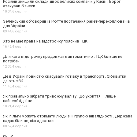
Росіяни знищили склади двох великих компаній у Києві . Ворог
атакував бізнеси
10:34,
6 серпня
Зеленський обговорив із Рютте постачання ракет-перехоплювачів
для України
09:44,
6 серпня
Хто не має права на відстрочку пояснив ТЦК
16:42,
4 серпня
Для кого відстрочку продовжать автоматично . ТЦК більше не
потрібен
12:35,
4 серпня
Де в Україні повністю скасували готівку в транспорті . QR-квитки
дають збій
11:43,
4 серпня
Як правильно зібрати тривожну валізу . До укриття — лише
найнеобхідніше
10:21,
4 серпня
Які пільги можуть отримати люди з III групою інвалідності . Держава
надає більше, ніж здається
08:57,
4 серпня