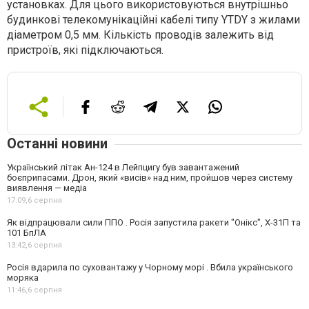
установках. Для цього використовуються внутрішньо
будинкові телекомунікаційні кабелі типу YTDY з жилами
діаметром 0,5 мм. Кількість проводів залежить від
пристроїв, які підключаються.
Останні новини
Український літак Ан-124 в Лейпцигу був завантажений
боєприпасами. Дрон, який «висів» над ним, пройшов через систему
виявлення — медіа
17:09,
6 серпня
Як відпрацювали сили ППО . Росія запустила ракети "Онікс", Х-31П та
101 БпЛА
13:42,
6 серпня
Росія вдарила по суховантажу у Чорному морі . Вбила українського
моряка
11:46,
6 серпня