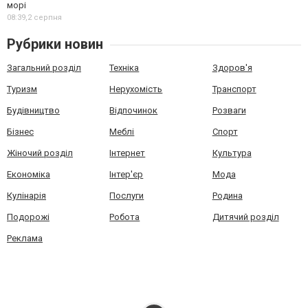
морі
08:39,
2 серпня
Рубрики новин
Загальний розділ
Техніка
Здоров'я
Туризм
Нерухомість
Транспорт
Будівництво
Відпочинок
Розваги
Бізнес
Меблі
Спорт
Жіночий розділ
Інтернет
Культура
Економіка
Інтер'єр
Мода
Кулінарія
Послуги
Родина
Подорожі
Робота
Дитячий розділ
Реклама