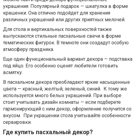
украшения. Популярный подарок — шкатулка в форме
крашенки. Она отлично подойдет для хранения
различных украшений или других приятных мелочей.
Для стола и вертикальных поверхностей также
выпускаются стильные пасхальные свечи в форме
тематических фигурок. В темноте они создадут особую
атмосферу праздника.
Еще один функциональный вариант декора — подставка
под яйцо. Его особенно оценят любители готовить
всмятку.
В пасхальном декора преобладают яркие насыщенные
цвета — красный, желтый, зеленый, синий. К тому же
используется много белых украшений. При выборе
стоит учитывать дизайн комнаты — если подберете
гармонирующий с ним декор, оформление получится со
вкусом. При украшении стола учитывайте особенности
сервировки.
Где купить пасхальный декор?