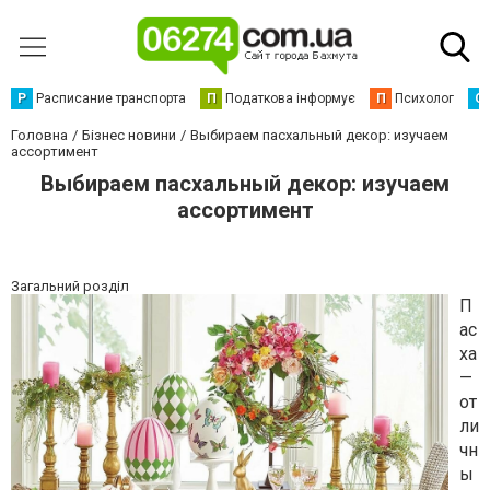
Р
Расписание транспорта
П
Податкова інформує
П
Психолог
С
Головна
Бізнес новини
Выбираем пасхальный декор: изучаем
ассортимент
Выбираем пасхальный декор: изучаем
ассортимент
Загальний розділ
П
ас
ха
—
от
ли
чн
ы