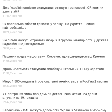
Де в Україні повністю скасували готівку в транспорті . QR-квитки
дають збій
11:43,
4 серпня
Як правильно зібрати тривожну валізу . До укриття — лише
найнеобхідніше
10:21,
4 серпня
Які пільги можуть отримати люди з III групою інвалідності . Держава
надає більше, ніж здається
08:57,
4 серпня
Пашинян подав у відставку . Союзник, що відвернувся від Кремля
14:08,
2 серпня
Дрони «Бегемот» атакували авіабазу «Енгельс-2» і НПЗ у Саратові
11:39,
2 серпня
Мінус 1 500 солдатів і гора спаленої техніки: втрати Росії на 2 серпня
10:39,
2 серпня
У Повітряних силах повідомили деталі нічної атаки . 24 дрони
влучили на 19 локаціях
09:47,
2 серпня
Зеленський - ОАЕ можуть допомогти Україні з безпекою в Чорному