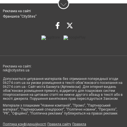
Реклама на сайті
Франшиза "CitySites"
Реклама на сайті:
rek@citysites.ua
Допускається цитування матеріалів без отримання попередньої згоди
06274.com.ua за умови розміщення в тексті обов'язкового посилання на
06274.com.ua - Сайт міста Бахмута (Артемівськ). Для інтернет-видань
обов'язкове розміщення прямого, відкритого для пошукових систем
гіперпосилання на цитовані статті не нижче другого абзацу в тексті або в
якості джерела. Порушення виняткових прав переслідується Законом.
Матеріали з плашками "Новини компаній", "Промо", "Партнерський
матеріал", "Партнерський спецпроєкт", "Політичні новини", "Пресреліз",
"PR", "Офіційно", "Політична реклама" публікуються на правах реклами.
Політика конфіденційності
Правила сайту
Правила