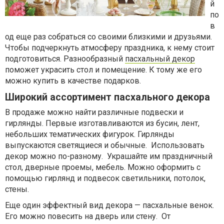
й
по
в
од еще раз собраться со своими близкими и друзьями.
Чтобы подчеркнуть атмосферу праздника, к нему стоит
подготовиться. Разнообразный
пасхальный декор
поможет украсить стол и помещение. К тому же его
можно купить в качестве подарков.
Широкий ассортимент пасхального декора
В продаже можно найти различные подвески и
гирлянды. Первые изготавливаются из бусин, лент,
небольших тематических фигурок. Гирлянды
выпускаются светящиеся и обычные. Использовать
декор можно по-разному. Украшайте им праздничный
стол, дверные проемы, мебель. Можно оформить с
помощью гирлянд и подвесок светильники, потолок,
стены.
Еще один эффектный вид декора — пасхальные венок.
Его можно повесить на дверь или стену. От