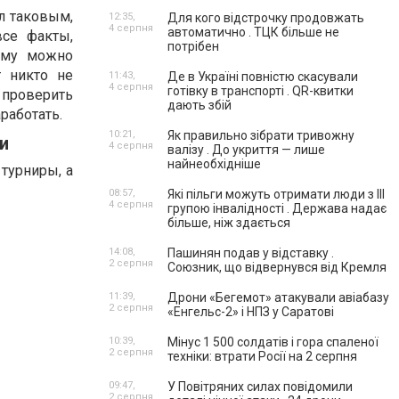
л таковым,
12:35,
Для кого відстрочку продовжать
4 серпня
автоматично . ТЦК більше не
все факты,
потрібен
рму можно
т никто не
11:43,
Де в Україні повністю скасували
4 серпня
готівку в транспорті . QR-квитки
б проверить
дають збій
работать.
10:21,
Як правильно зібрати тривожну
и
4 серпня
валізу . До укриття — лише
найнеобхідніше
турниры, а
08:57,
Які пільги можуть отримати люди з III
4 серпня
групою інвалідності . Держава надає
більше, ніж здається
14:08,
Пашинян подав у відставку .
2 серпня
Союзник, що відвернувся від Кремля
11:39,
Дрони «Бегемот» атакували авіабазу
2 серпня
«Енгельс-2» і НПЗ у Саратові
10:39,
Мінус 1 500 солдатів і гора спаленої
2 серпня
техніки: втрати Росії на 2 серпня
09:47,
У Повітряних силах повідомили
2 серпня