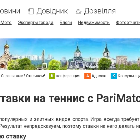
овини
Довідник
Дозвілля
/ Мото
Эксперты города
Блоги
Недвижимость
Фотоотчет
Спрашивали? Отвечаем!
К
конференция
А
Адвокат
К
Консультац
тавки на теннис с PariMat
 популярных и элитных видов спорта. Игра всегда требуе
Результат непредсказуем, поэтому ставки на него делать и
ю ставку