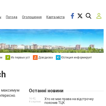
ы
Погода
Оголошення
Карта міста
ии
И
Из первых уст
Д
Довідкова
Ю
Юстиция информирует
ch
Останні новини
т максимум
нтересно.
16:42,
Хто не має права на відстрочку
4 серпня
пояснив ТЦК