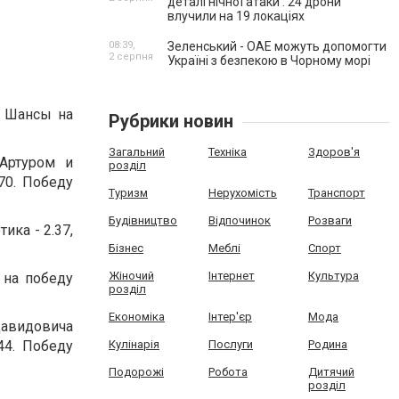
деталі нічної атаки . 24 дрони
влучили на 19 локаціях
08:39,
Зеленський - ОАЕ можуть допомогти
2 серпня
Україні з безпекою в Чорному морі
 Шансы на
Рубрики новин
Загальний
Техніка
Здоров'я
Артуром и
розділ
70. Победу
Туризм
Нерухомість
Транспорт
Будівництво
Відпочинок
Розваги
ика - 2.37,
Бізнес
Меблі
Спорт
Жіночий
Інтернет
Культура
 на победу
розділ
Економіка
Інтер'єр
Мода
Давидовича
44. Победу
Кулінарія
Послуги
Родина
Подорожі
Робота
Дитячий
розділ