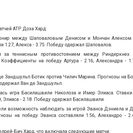
тчей АТР Доха Хард:
турнир между Шаповаловым Денисом и Мончан Алексом.
и 1.27, Алекса - 3.75. Победу одержал Шаповалов.
 за теннисным противостоянием между Риндеркнех 
Коэффициенты на победу Артура - 2.16, Александра - 1.
де Зандшульп Ботик против Чилич Марина. Прогнозы на Бот
у одержал Ван де Зандшульп.
лась игра Басилашвили Николоза и Имер Элиаса. Ставки
9, Элиаса - 2.18. Победу одержал Басилашвили.
ели возможность наблюдать за игрой Эванса Дэниела и 
нозы на победу Эванса составляли 1.56, Алехандро - 2.
елрей-Бич Хард, что включала следующие матчи: