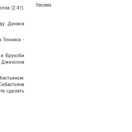
Реклама
ла (2.41).
ду Дениса
 Тенниса -
 и Бруксби
я Дженсона
астьяном.
Себастьяна
ете сделать