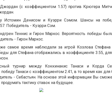
Джордан (с коэффициентом 1.57) против Крюгера Митчел
жордан.
ду Истомин Денисом и Куэрри Сэмом. Шансы на побе
1.57. Победитель - Куэрри Сэм.
андгрен Теннис и Гирон Маркос. Вероятность победы была
едитель - Гирон Маркос.
 же самое время наблюдали за игрой Козлова Стефана
еды для Стефана отображались в коэффициенте 3.55, дл
нсон.
исный турнир между Коккинакис Танаси и Корда Себ
обеду Танаси с коэффициентом 2.41, в то время как для 
едитель - Себастьян. На основе этой информации Вы смож
продумать тактику ставок на будущее.