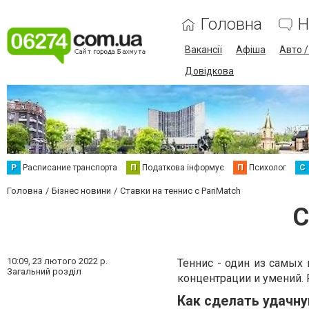
Головна
Н
Вакансії
Афіша
Авто 
Довідкова
Р
Расписание транспорта
П
Податкова інформує
П
Психолог
С
Головна
Бізнес новини
Ставки на теннис с PariMatch
С
10:09,
23 лютого 2022 р.
Теннис - один из самых
Загальний розділ
концентрации и умений. 
Как сделать удачну