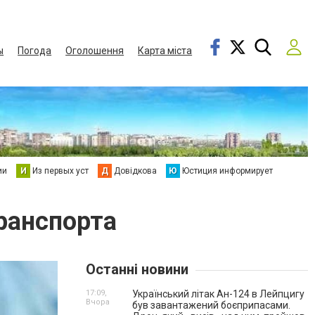
ы
Погода
Оголошення
Карта міста
ии
И
Из первых уст
Д
Довідкова
Ю
Юстиция информирует
ранспорта
Останні новини
17:09,
Український літак Ан-124 в Лейпцигу
Вчора
був завантажений боєприпасами.