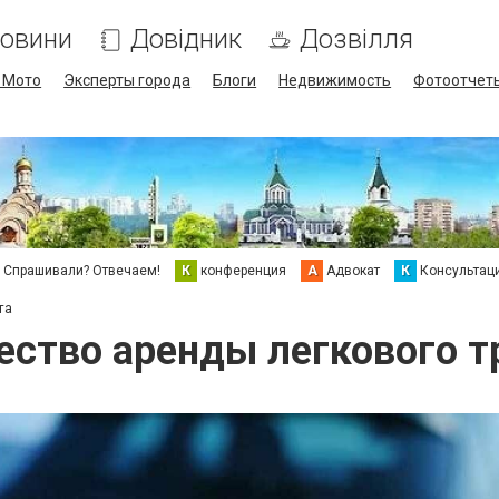
овини
Довідник
Дозвілля
/ Мото
Эксперты города
Блоги
Недвижимость
Фотоотчет
Спрашивали? Отвечаем!
К
конференция
А
Адвокат
К
Консультац
та
ство аренды легкового т