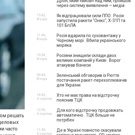
Дрон, який «висів» над ним, пройшов
через систему виявлення — медіа
13:42,
Як відпрацювали сили ППО . Росія
Вчора
запустила ракети "Онікс", Х-31П та
101 БпЛА
11:46,
Росія вдарила по суховантажу у
Вчора
Чорному морі . Вбила українського
моряка
10:34,
Росіяни знищили склади двох
Вчора
великих компаній у Києві . Ворог
атакував бізнеси
09:44,
Зеленський обговорив із Рютте
Вчора
постачання ракет-перехоплювачів
для України
16:42,
Хто не має права на відстрочку
4 серпня
пояснив ТЦК
12:35,
Для кого відстрочку продовжать
4 серпня
том решать
автоматично . ТЦК більше не
потрібен
 деловых
ми часто
11:43,
Де в Україні повністю скасували
4 серпня