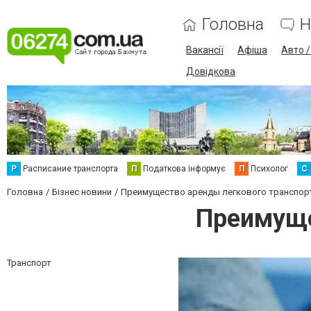
Головна
Н
Вакансії
Афіша
Авто 
Довідкова
Р
Расписание транспорта
П
Податкова інформує
П
Психолог
С
Головна
Бізнес новини
Преимущество аренды легкового транспор
Преимуще
Транспорт