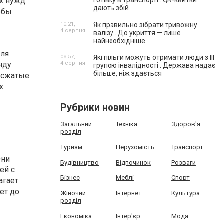
х нужд.
готівку в транспорті . QR-квитки
дають збій
обы
10:21,
Як правильно зібрати тривожну
4 серпня
валізу . До укриття — лише
найнеобхідніше
для
08:57,
Які пільги можуть отримати люди з III
нду
4 серпня
групою інвалідності . Держава надає
більше, ніж здається
 сжатые
х
Рубрики новин
Загальний
Техніка
Здоров'я
розділ
Туризм
Нерухомість
Транспорт
Они
Будівництво
Відпочинок
Розваги
ей с
Бізнес
Меблі
Спорт
агает
ет до
Жіночий
Інтернет
Культура
розділ
Економіка
Інтер'єр
Мода