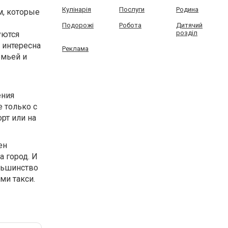
Кулінарія
Послуги
Родина
м, которые
Подорожі
Робота
Дитячий
розділ
уются
 интересна
Реклама
емьей и
ения
 только с
рт или на
ен
а город. И
ольшинство
ми такси.