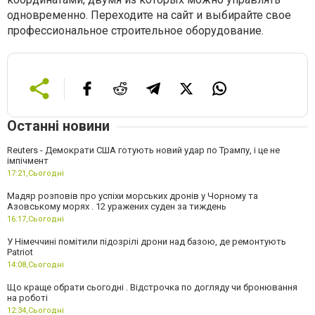
одновременно. Переходите на сайт и выбирайте свое
профессиональное строительное оборудование.
Останні новини
Reuters - Демократи США готують новий удар по Трампу, і це не
імпічмент
17:21,
Сьогодні
Мадяр розповів про успіхи морських дронів у Чорному та
Азовському морях . 12 уражених суден за тиждень
16:17,
Сьогодні
У Німеччині помітили підозрілі дрони над базою, де ремонтують
Patriot
14:08,
Сьогодні
Що краще обрати сьогодні . Відстрочка по догляду чи бронювання
на роботі
12:34,
Сьогодні