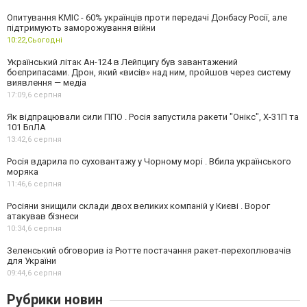
Опитування КМІС - 60% українців проти передачі Донбасу Росії, але
підтримують заморожування війни
10:22,
Сьогодні
Український літак Ан-124 в Лейпцигу був завантажений
боєприпасами. Дрон, який «висів» над ним, пройшов через систему
виявлення — медіа
17:09,
6 серпня
Як відпрацювали сили ППО . Росія запустила ракети "Онікс", Х-31П та
101 БпЛА
13:42,
6 серпня
Росія вдарила по суховантажу у Чорному морі . Вбила українського
моряка
11:46,
6 серпня
Росіяни знищили склади двох великих компаній у Києві . Ворог
атакував бізнеси
10:34,
6 серпня
Зеленський обговорив із Рютте постачання ракет-перехоплювачів
для України
09:44,
6 серпня
Рубрики новин