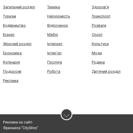
Загальний розділ
Техніка
Здоров'я
Туризм
Нерухомість
Транспорт
Будівництво
Відпочинок
Розваги
Бізнес
Меблі
Спорт
Жіночий розділ
Інтернет
Культура
Економіка
Інтер'єр
Мода
Кулінарія
Послуги
Родина
Подорожі
Робота
Дитячий розділ
Реклама
Реклама на сайті
Франшиза "CitySites"