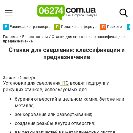
Р
Расписание транспорта
П
Податкова інформує
П
Психолог
С
Головна
Бізнес новини
Станки для сверления: классификация и
предназначение
Станки для сверления: классификация и
предназначение
Загальний розділ
Установки для сверления
ITC
входят подгруппу
режущих станков, используемых для:
бурения отверстий в цельном камне, бетоне или
металле;
зенкерования или развертывания;
создания резьбы внутри отверстия;
вырезки запчастей из металлических листов.