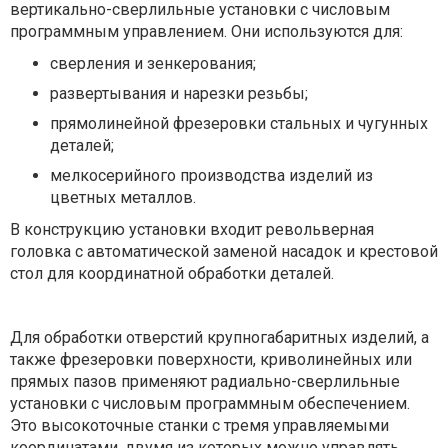
вертикально-сверлильные установки с числовым
программным управлением. Они используются для:
сверления и зенкерования;
развертывания и нарезки резьбы;
прямолинейной фрезеровки стальных и чугунных
деталей;
мелкосерийного производства изделий из
цветных металлов.
В конструкцию установки входит револьверная
головка с автоматической заменой насадок и крестовой
стол для координатной обработки деталей.
Для обработки отверстий крупногабаритных изделий, а
также фрезеровки поверхности, криволинейных или
прямых пазов применяют радиально-сверлильные
установки с числовым программным обеспечением.
Это высокоточные станки с тремя управляемыми
координатами, двумя из которых можно управлять