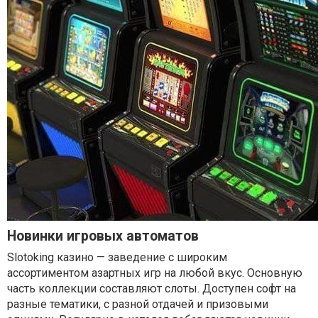
Новинки игровых автоматов
Slotoking казино — заведение с широким
ассортиментом азартных игр на любой вкус. Основную
часть коллекции составляют слоты. Доступен софт на
разные тематики, с разной отдачей и призовыми