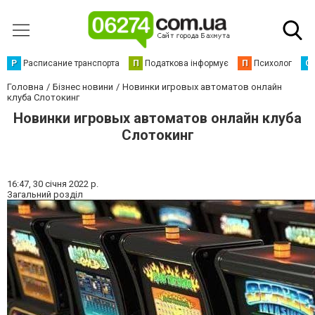
Р
Расписание транспорта
П
Податкова інформує
П
Психолог
С
Головна
Бізнес новини
Новинки игровых автоматов онлайн
клуба Слотокинг
Новинки игровых автоматов онлайн клуба
Слотокинг
16:47,
30 січня 2022 р.
Загальний розділ