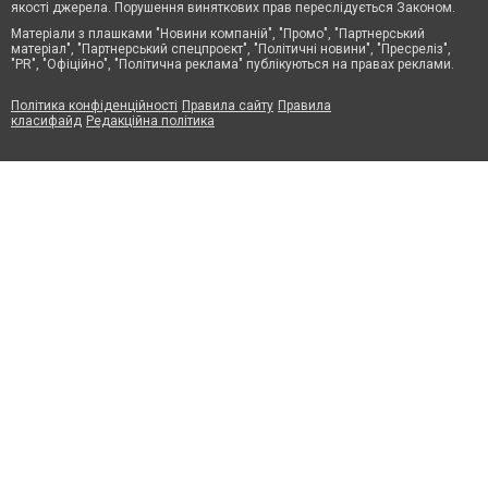
якості джерела. Порушення виняткових прав переслідується Законом.
Матеріали з плашками "Новини компаній", "Промо", "Партнерський
матеріал", "Партнерський спецпроєкт", "Політичні новини", "Пресреліз",
"PR", "Офіційно", "Політична реклама" публікуються на правах реклами.
Політика конфіденційності
Правила сайту
Правила
класифайд
Редакційна політика