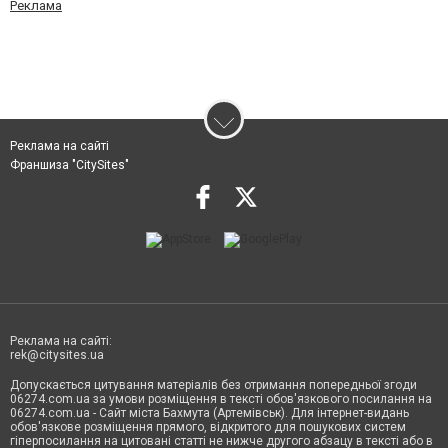
Реклама
Реклама на сайті
Франшиза "CitySites"
Реклама на сайті:
rek@citysites.ua
Допускається цитування матеріалів без отримання попередньої згоди
06274.com.ua за умови розміщення в тексті обов'язкового посилання на
06274.com.ua - Сайт міста Бахмута (Артемівськ). Для інтернет-видань
обов'язкове розміщення прямого, відкритого для пошукових систем
гіперпосилання на цитовані статті не нижче другого абзацу в тексті або в