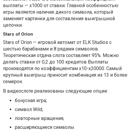
выплаты — х1000 от ставки. Главной особенностью
игры является наличие дикого символа, который
заменяет картинки для составления выигрышной
цепочки.
Stars of Orion
Stars of Orion — игровой автомат от ELK Studios с
шестью барабанами и 8 рядами символов.
Теоретическая отдача слота составляет 95%. Можно
делать ставки от 0,2 до 100 кредитов Выплаты
производятся по коэффициентам х10-х20000. Самый
крупный выигрыш приносит комбинация из 13 и более
семерок.
В видеослоте реализованы следующие опции:
бонусная игра;
символ Wild;
повторные вращения;
расширяющиеся символы.