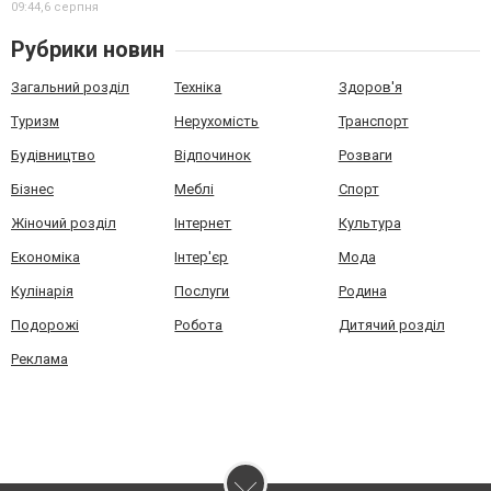
09:44,
6 серпня
Рубрики новин
Загальний розділ
Техніка
Здоров'я
Туризм
Нерухомість
Транспорт
Будівництво
Відпочинок
Розваги
Бізнес
Меблі
Спорт
Жіночий розділ
Інтернет
Культура
Економіка
Інтер'єр
Мода
Кулінарія
Послуги
Родина
Подорожі
Робота
Дитячий розділ
Реклама