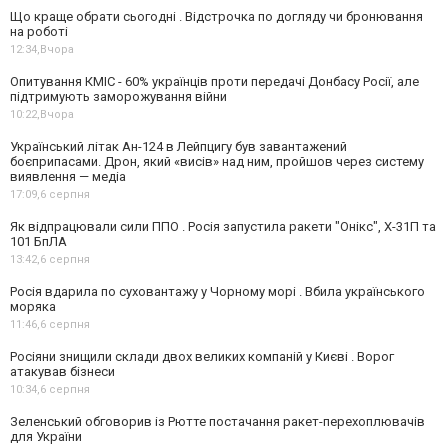
Що краще обрати сьогодні . Відстрочка по догляду чи бронювання
на роботі
12:34,
Вчора
Опитування КМІС - 60% українців проти передачі Донбасу Росії, але
підтримують заморожування війни
10:22,
Вчора
Український літак Ан-124 в Лейпцигу був завантажений
боєприпасами. Дрон, який «висів» над ним, пройшов через систему
виявлення — медіа
17:09,
6 серпня
Як відпрацювали сили ППО . Росія запустила ракети "Онікс", Х-31П та
101 БпЛА
13:42,
6 серпня
Росія вдарила по суховантажу у Чорному морі . Вбила українського
моряка
11:46,
6 серпня
Росіяни знищили склади двох великих компаній у Києві . Ворог
атакував бізнеси
10:34,
6 серпня
Зеленський обговорив із Рютте постачання ракет-перехоплювачів
для України