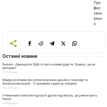
Останні новини
Reuters - Демократи США готують новий удар по Трампу, і це не
імпічмент
17:21,
Вчора
Мадяр розповів про успіхи морських дронів у Чорному та
Азовському морях . 12 уражених суден за тиждень
16:17,
Вчора
У Німеччині помітили підозрілі дрони над базою, де ремонтують
Patriot
14:08,
Вчора