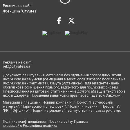
Реклама на сайті
Франшиза "CitySites"
Реклама на сайті:
rek@citysites.ua
Допускається цитування матеріалів без отримання попередньої згоди
06274.com.ua за умови розміщення в тексті обов'язкового посилання на
06274.com.ua - Сайт міста Бахмута (Артемівськ). Для інтернет-видань
обов'язкове розміщення прямого, відкритого для пошукових систем
гіперпосилання на цитовані статті не нижче другого абзацу в тексті або в
якості джерела. Порушення виняткових прав переслідується Законом.
Матеріали з плашками "Новини компаній", "Промо", "Партнерський
матеріал", "Партнерський спецпроєкт", "Політичні новини", "Пресреліз",
"PR", "Офіційно", "Політична реклама" публікуються на правах реклами.
Політика конфіденційності
Правила сайту
Правила
класифайд
Редакційна політика