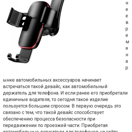
н
е
е
в
р
е
м
я
н
а
р
ынке автомобильных аксессуаров начинает
встречаться такой девайс, как автомобильный
держатель для телефона. И если ранее его приобретали
единичные водителя, то сегодня такое изделие
пользуется большим спросом. В первую очередь это
связано с тем, что такой девайс способствует
обеспечению процесса безопасности при
передвижении по проезжей части. Приобретая
автомобильные держатели для телефонов на сайте