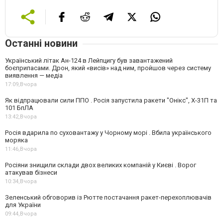
Останні новини
Український літак Ан-124 в Лейпцигу був завантажений
боєприпасами. Дрон, який «висів» над ним, пройшов через систему
виявлення — медіа
17:09,
Вчора
Як відпрацювали сили ППО . Росія запустила ракети "Онікс", Х-31П та
101 БпЛА
13:42,
Вчора
Росія вдарила по суховантажу у Чорному морі . Вбила українського
моряка
11:46,
Вчора
Росіяни знищили склади двох великих компаній у Києві . Ворог
атакував бізнеси
10:34,
Вчора
Зеленський обговорив із Рютте постачання ракет-перехоплювачів
для України
09:44,
Вчора