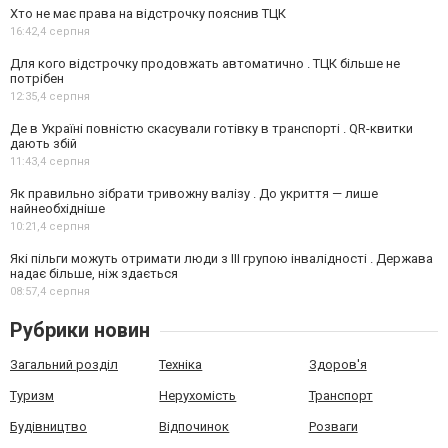
Хто не має права на відстрочку пояснив ТЦК
16:42,
4 серпня
Для кого відстрочку продовжать автоматично . ТЦК більше не
потрібен
12:35,
4 серпня
Де в Україні повністю скасували готівку в транспорті . QR-квитки
дають збій
11:43,
4 серпня
Як правильно зібрати тривожну валізу . До укриття — лише
найнеобхідніше
10:21,
4 серпня
Які пільги можуть отримати люди з III групою інвалідності . Держава
надає більше, ніж здається
08:57,
4 серпня
Рубрики новин
Загальний розділ
Техніка
Здоров'я
Туризм
Нерухомість
Транспорт
Будівництво
Відпочинок
Розваги