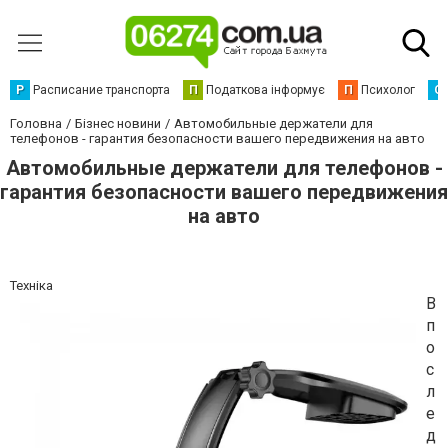
Р
Расписание транспорта
П
Податкова інформує
П
Психолог
С
Головна
Бізнес новини
Автомобильные держатели для
телефонов - гарантия безопасности вашего передвижения на авто
Автомобильные держатели для телефонов -
гарантия безопасности вашего передвижения
на авто
Техніка
В
п
о
с
л
е
д