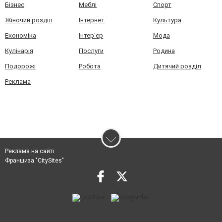
Бізнес
Меблі
Спорт
Жіночий розділ
Інтернет
Культура
Економіка
Інтер'єр
Мода
Кулінарія
Послуги
Родина
Подорожі
Робота
Дитячий розділ
Реклама
Реклама на сайті
Франшиза "CitySites"